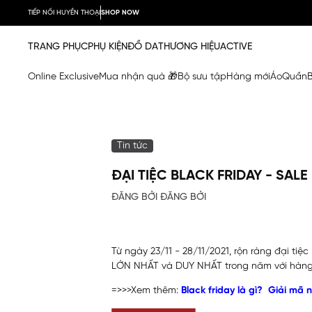
TIẾP NỐI HUYỀN THOẠI
SHOP NOW
TRANG PHỤC
PHỤ KIỆN
ĐỒ DA
THƯƠNG HIỆU
ACTIVE
Online Exclusive
Mua nhận quà 🎁
Bộ sưu tập
Hàng mới
Áo
Quần
Tin tức
ĐẠI TIỆC BLACK FRIDAY - SAL
ĐĂNG BỞI ĐĂNG BỞI
Từ ngày 23/11 - 28/11/2021, rộn ràng đại ti
LỚN NHẤT và DUY NHẤT trong năm với hàng
=>>>Xem thêm:
Black friday là gì? Giải mã 