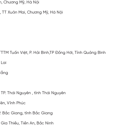
ơn, Chương Mỹ, Hà Nội
à, TT Xuân Mai, Chương Mỹ, Hà Nội
TTM Tuấn Việt, P. Hải Bình,TP Đồng Hới, Tỉnh Quảng Bình
 Lai
Nẵng
 TP. Thái Nguyên , tỉnh Thái Nguyên
Yên, Vĩnh Phúc
P. Bắc Giang, tỉnh Bắc Giang
Gia Thiều, Tiền An, Bắc Ninh