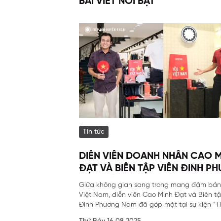
BÀI VIẾT NỔI BẬT
Tin tức
DIỄN VIÊN DOANH NHÂN CAO 
ĐẠT VÀ BIÊN TẬP VIÊN ĐINH P
NAM ĐÃ GÓP MẶT TẠI SỰ KIỆN
Giữa không gian sang trong mang đậm bản
BIỆT CỦA ARISTINO.
Việt Nam, diễn viên Cao Minh Đạt và Biên tậ
Đinh Phương Nam đã góp mặt tại sự kiện “Tiế