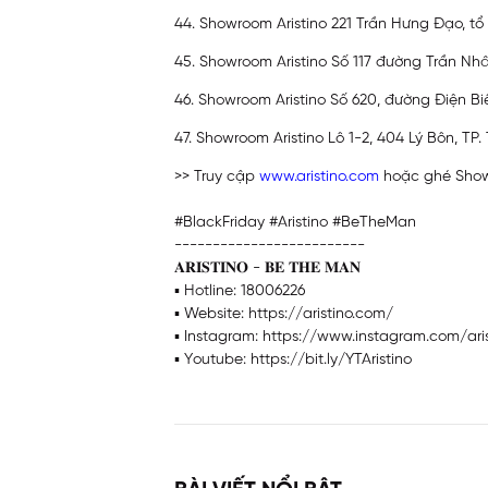
44. Showroom Aristino 221 Trần Hưng Đạo, tổ 
45. Showroom Aristino Số 117 đường Trần Nhâ
46. Showroom Aristino Số 620, đường Điện Biê
47. Showroom Aristino Lô 1-2, 404 Lý Bôn, TP. 
>> Truy cập
www.aristino.com
hoặc ghé Showr
#BlackFriday #Aristino #BeTheMan
-------------------------
𝐀𝐑𝐈𝐒𝐓𝐈𝐍𝐎 - 𝐁𝐄 𝐓𝐇𝐄 𝐌𝐀𝐍
▪️ Hotline: 18006226
▪️ Website: https://aristino.com/
▪️ Instagram: https://www.instagram.com/arist
▪️ Youtube: https://bit.ly/YTAristino