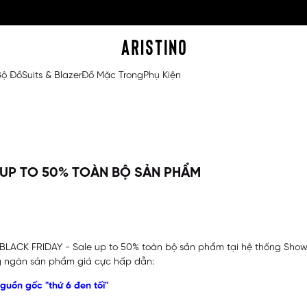
Bộ Đồ
Suits & Blazer
Đồ Mặc Trong
Phụ Kiện
E UP TO 50% TOÀN BỘ SẢN PHẨM
ệc BLACK FRIDAY - Sale up to 50% toàn bộ sản phẩm tại hệ thống Showr
 ngàn sản phẩm giá cực hấp dẫn:
nguồn gốc "thứ 6 đen tối"