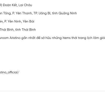
9, Đoàn Kết, Lai Châu
n Tông, P. Yên Thanh, TP. Uông Bí, tỉnh Quảng Ninh
n, P. Yên Ninh, Yên Bái
Thái Bình, tỉnh Thái Bình
oom Aristino gần nhất để sở hữu những items thời trang lịch lãm gi
ino_official/