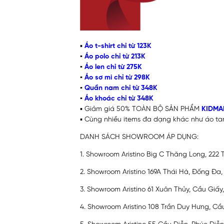
▪
Áo t-shirt chỉ từ 123K
▪
Áo polo chỉ từ 213K
▪
Áo len chỉ từ 275K
▪
Áo sơ mi chỉ từ 298K
▪
Quần nam chỉ từ 348K
▪
Áo khoác chỉ từ 348K
▪ Giảm giá 50% TOÀN BỘ SẢN PHẨM
KIDMA
▪ Cùng nhiều items đa dạng khác như áo ta
DANH SÁCH SHOWROOM ÁP DỤNG:
1. Showroom Aristino Big C Thăng Long, 222
2. Showroom Aristino 169A Thái Hà, Đống Đa,
3. Showroom Aristino 61 Xuân Thủy, Cầu Giấy
4. Showroom Aristino 108 Trần Duy Hưng, Cầ