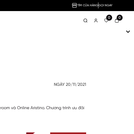
TÌM CỬA HÀNG
GỌI NGAY
0
0
NGÀY 20/11/2021
oom và Online Aristino. Chương trình ưu đãi