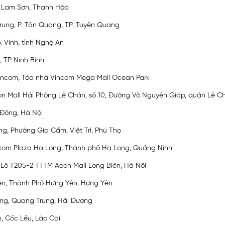
n, Lam Sơn, Thanh Hóa
rung, P. Tân Quang, TP. Tuyên Quang
. Vinh, tỉnh Nghệ An
, TP Ninh Bình
 Vincom, Tòa nhà Vincom Mega Mall Ocean Park
eon Mall Hải Phòng Lê Chân, số 10, Đường Võ Nguyên Giáp, quận Lê C
 Đông, Hà Nội
g, Phường Gia Cẩm, Việt Trì, Phú Thọ
Vincom Plaza Hạ Long, Thành phố Hạ Long, Quảng Ninh
 Lô T205-2 TTTM Aeon Mall Long Biên, Hà Nôi
iên, Thành Phố Hưng Yên, Hưng Yên
ang, Quang Trung, Hải Dương
, Cốc Lếu, Lào Cai