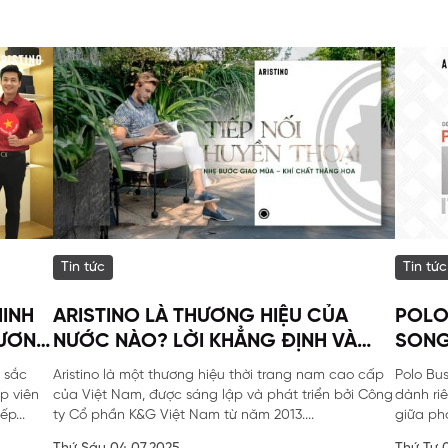
Tin tức
Tin tức
MINH
ARISTINO LÀ THƯƠNG HIỆU CỦA
POLO
HƯƠNG
NƯỚC NÀO? LỜI KHẲNG ĐỊNH VÀ
SONG
 ĐẶC
THÔNG TIN TOÀN DIỆN
 sắc
Aristino là một thương hiệu thời trang nam cao cấp
Polo Bu
p viên
của Việt Nam, được sáng lập và phát triển bởi Công
dành ri
p...
ty Cổ phần K&G Việt Nam từ năm 2013....
giữa ph