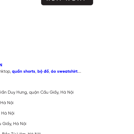
N
nktop,
quần shorts
,
bộ đồ
,
áo sweatshirt
....
 Trần Duy Hưng, quận Cầu Giấy, Hà Nội
 Hà Nội
, Hà Nội
u Giấy, Hà Nội