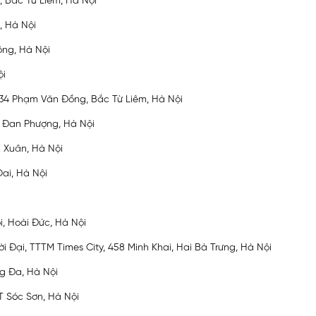
, Bắc Từ Liêm, Hà Nội
, Hà Nội
ông, Hà Nội
ội
234 Phạm Văn Đồng, Bắc Từ Liêm, Hà Nội
g, Đan Phượng, Hà Nội
h Xuân, Hà Nội
Oai, Hà Nội
ôi, Hoài Đức, Hà Nội
hời Đại, TTTM Times City, 458 Minh Khai, Hai Bà Trưng, Hà Nội
g Đa, Hà Nội
TT Sóc Sơn, Hà Nội