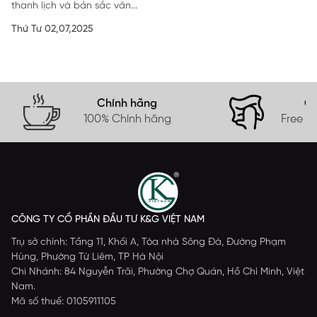
thanh lịch và bản sắc văn...
Thứ Tư 02,07,2025
Chính hãng
Gi
100% Chính hãng
Free s
CÔNG TY CỔ PHẦN ĐẦU TƯ K&G VIỆT NAM
Trụ sở chính: Tầng 11, Khối A, Tòa nhà Sông Đà, Đường Phạm
Hùng, Phường Từ Liêm, TP Hà Nội
Chi Nhánh: 84 Nguyễn Trãi, Phường Chợ Quán, Hồ Chí Minh, Việt
Nam.
Mã số thuế: 0105911105