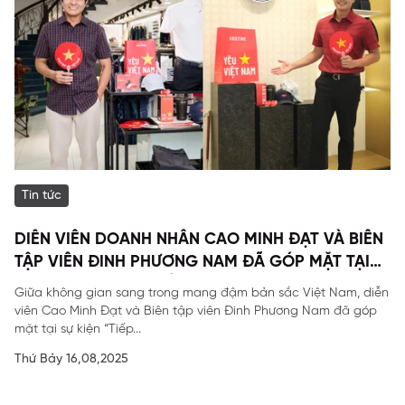
Tin tức
DIỄN VIÊN DOANH NHÂN CAO MINH ĐẠT VÀ BIÊN
TẬP VIÊN ĐINH PHƯƠNG NAM ĐÃ GÓP MẶT TẠI
SỰ KIỆN ĐẶC BIỆT CỦA ARISTINO.
Giữa không gian sang trong mang đậm bản sắc Việt Nam, diễn
viên Cao Minh Đạt và Biên tập viên Đinh Phương Nam đã góp
mặt tại sự kiện “Tiếp...
Thứ Bảy 16,08,2025