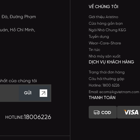
VỀ CHÚNG TÔI
ông Đà, Đường Phạm
Giới thiệu Aristino
Cửa hàng gần bạn
uán, Hồ Chí Minh,
Ngôi Nhà Chung K&G
Tuyển dụng
Wear-Care-Share
Tin tức
Nhà máy sản xuất
DỊCH VỤ KHÁCH HÀNG
Trạng thái đơn hàng
Câu hỏi thường gặp
nhất của chúng tôi
Hotline: 1800 6226
Email: ecom@kgvietnam.com
GỬI
THANH TOÁN
18006226
HOTLINE: