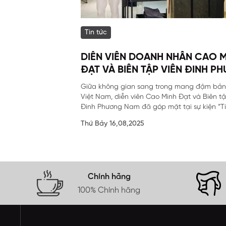
Tin tức
DIỄN VIÊN DOANH NHÂN CAO 
ĐẠT VÀ BIÊN TẬP VIÊN ĐINH P
NAM ĐÃ GÓP MẶT TẠI SỰ KIỆN
Giữa không gian sang trong mang đậm bản
BIỆT CỦA ARISTINO.
Việt Nam, diễn viên Cao Minh Đạt và Biên tậ
Đinh Phương Nam đã góp mặt tại sự kiện “Tiế
Thứ Bảy 16,08,2025
Chính hãng
100% Chính hãng