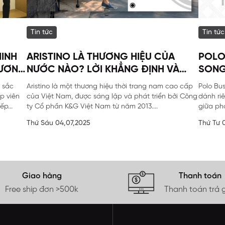
Tin tức
Tin tức
MINH
ARISTINO LÀ THƯƠNG HIỆU CỦA
POLO
HƯƠNG
NƯỚC NÀO? LỜI KHẲNG ĐỊNH VÀ
SONG
 ĐẶC
THÔNG TIN TOÀN DIỆN
 sắc
Aristino là một thương hiệu thời trang nam cao cấp
Polo Bu
p viên
của Việt Nam, được sáng lập và phát triển bởi Công
dành ri
p...
ty Cổ phần K&G Việt Nam từ năm 2013....
giữa ph
Thứ Sáu 04,07,2025
Thứ Tư 
Giao hàng
Thanh toán
Free ship đơn >500k
Thanh toán trả 