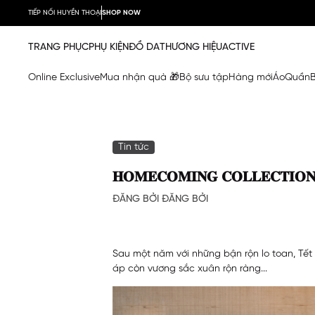
TIẾP NỐI HUYỀN THOẠI
SHOP NOW
TRANG PHỤC
PHỤ KIỆN
ĐỒ DA
THƯƠNG HIỆU
ACTIVE
Online Exclusive
Mua nhận quà 🎁
Bộ sưu tập
Hàng mới
Áo
Quần
Tin tức
𝐇𝐎𝐌𝐄𝐂𝐎𝐌𝐈𝐍𝐆 𝐂𝐎𝐋𝐋𝐄𝐂𝐓𝐈𝐎
ĐĂNG BỞI ĐĂNG BỞI
Sau một năm với những bận rộn lo toan, Tết
áp còn vương sắc xuân rộn ràng...