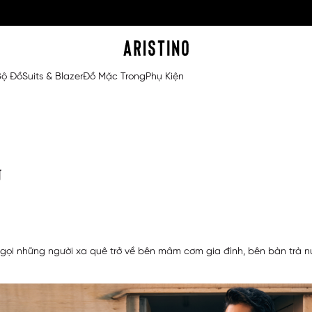
Bộ Đồ
Suits & Blazer
Đồ Mặc Trong
Phụ Kiện

 gọi những người xa quê trở về bên mâm cơm gia đình, bên bàn trà n