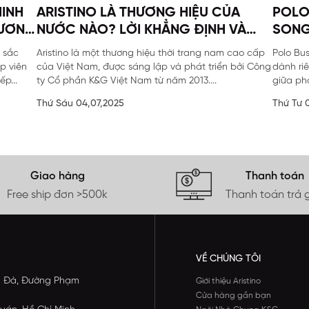
MINH
ARISTINO LÀ THƯƠNG HIỆU CỦA
POLO
HƯƠNG
NƯỚC NÀO? LỜI KHẲNG ĐỊNH VÀ
SONG
 ĐẶC
THÔNG TIN TOÀN DIỆN
 sắc
Aristino là một thương hiệu thời trang nam cao cấp
Polo Bu
p viên
của Việt Nam, được sáng lập và phát triển bởi Công
dành ri
p...
ty Cổ phần K&G Việt Nam từ năm 2013....
giữa ph
Thứ Sáu 04,07,2025
Thứ Tư 
Giao hàng
Thanh toán
Free ship đơn >500k
Thanh toán trả 
VỀ CHÚNG TÔI
ông Đà, Đường Phạm
Giới thiệu Aristino
Cửa hàng gần bạn