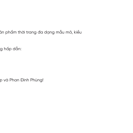
 sản phẩm thời trang đa dạng mẫu mã, kiểu
ng hấp dẫn:
ập và Phan Đình Phùng!