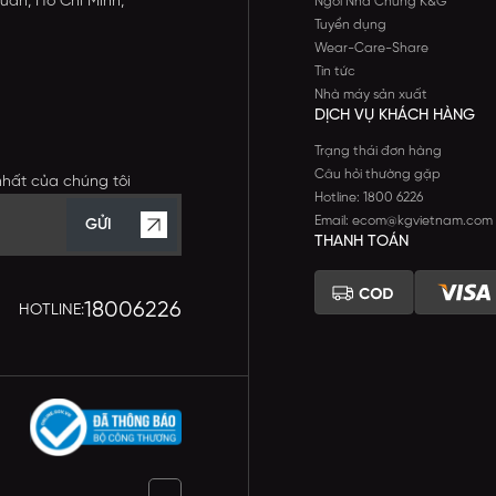
uán, Hồ Chí Minh,
Ngôi Nhà Chung K&G
Tuyển dụng
Wear-Care-Share
Tin tức
Nhà máy sản xuất
DỊCH VỤ KHÁCH HÀNG
Trạng thái đơn hàng
Câu hỏi thường gặp
nhất của chúng tôi
Hotline: 1800 6226
Email: ecom@kgvietnam.com
GỬI
THANH TOÁN
18006226
HOTLINE: