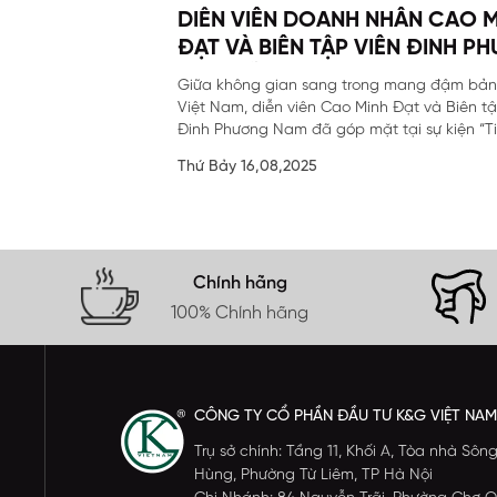
DIỄN VIÊN DOANH NHÂN CAO 
ĐẠT VÀ BIÊN TẬP VIÊN ĐINH P
NAM ĐÃ GÓP MẶT TẠI SỰ KIỆN
Giữa không gian sang trong mang đậm bản
BIỆT CỦA ARISTINO.
Việt Nam, diễn viên Cao Minh Đạt và Biên tậ
Đinh Phương Nam đã góp mặt tại sự kiện “Tiế
Thứ Bảy 16,08,2025
Chính hãng
100% Chính hãng
CÔNG TY CỔ PHẦN ĐẦU TƯ K&G VIỆT NAM
Trụ sở chính: Tầng 11, Khối A, Tòa nhà S
Hùng, Phường Từ Liêm, TP Hà Nội