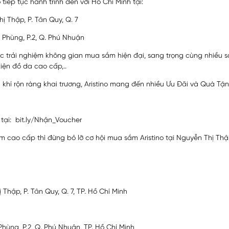
tiếp tục hành trình đến với Hồ Chí Minh tại:
 Thập, P. Tân Quy, Q. 7
 Phùng, P.2, Q. Phú Nhuận
ợc trải nghiệm không gian mua sắm hiện đại, sang trọng cùng nhiều
kiện đồ da cao cấp,..
 khí rộn ràng khai trương, Aristino mang đến nhiều Ưu Đãi và Quà Tặ
tại:
bit.ly/Nhận_Voucher
am cao cấp thì đừng bỏ lỡ cơ hội mua sắm Aristino tại Nguyễn Thị Th
hập, P. Tân Quy, Q. 7, TP. Hồ Chí Minh
ùng, P.2, Q. Phú Nhuận, TP. Hồ Chí Minh