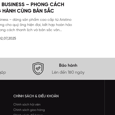
 BUSINESS – PHONG CÁCH
 HÀNH CÙNG BẢN SẮC
siness – dòng sản phẩm cao cấp từ Aristino
êng cho quý ông hiện đại, kết hợp hoàn hảo
ong cách thanh lịch và bản sắc văn...
02,07,2025
Bảo hành
góp
Lên đến 180 ngày
CHÍNH SÁCH & ĐIỀU KHOẢN
Chính sách hội viên
Chính sách giao hàng