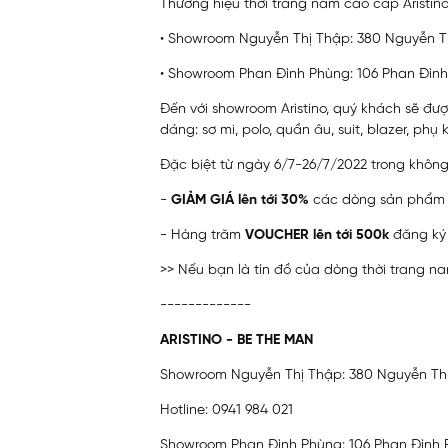
Thương hiệu thời trang nam cao cấp Aristino 
• Showroom Nguyễn Thị Thập: 380 Nguyễn Thị
• Showroom Phan Đình Phùng: 106 Phan Đình
Đến với showroom Aristino, quý khách sẽ đư
dáng: sơ mi, polo, quần âu, suit, blazer, phụ 
Đặc biệt từ ngày 6/7-26/7/2022 trong không
-
GIẢM GIÁ lên tới 30%
các dòng sản phẩm
- Hàng trăm
VOUCHER lên tới 500k
đăng ký 
>> Nếu bạn là tín đồ của dòng thời trang n
-------------
ARISTINO - BE THE MAN
Showroom Nguyễn Thị Thập: 380 Nguyễn Thị T
Hotline:
0941 984 021
Showroom Phan Đình Phùng: 106 Phan Đình Ph