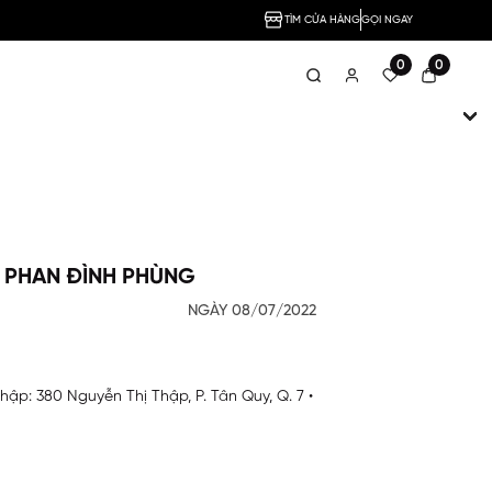
TÌM CỬA HÀNG
GỌI NGAY
0
0
À PHAN ĐÌNH PHÙNG
NGÀY 08/07/2022
hập: 380 Nguyễn Thị Thập, P. Tân Quy, Q. 7 •