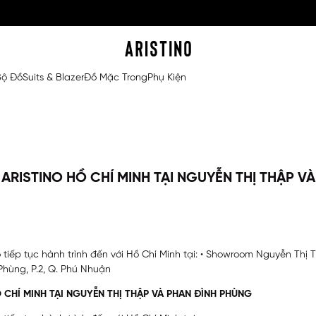
Bộ Đồ
Suits & Blazer
Đồ Mặc Trong
Phụ Kiện
ISTINO HỒ CHÍ MINH TẠI NGUYỄN THỊ THẬP V
tiếp tục hành trình đến với Hồ Chí Minh tại: • Showroom Nguyễn Thị T
hùng, P.2, Q. Phú Nhuận
HÍ MINH TẠI NGUYỄN THỊ THẬP VÀ PHAN ĐÌNH PHÙNG