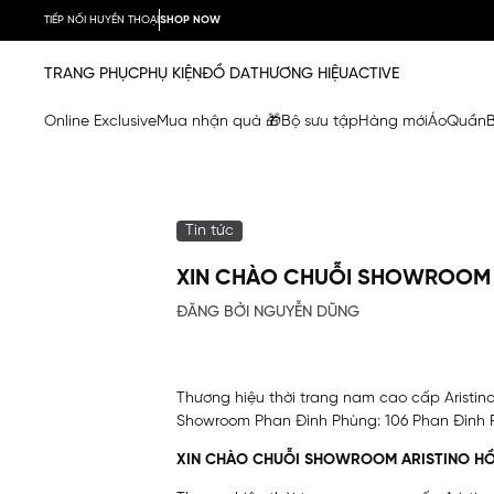
TIẾP NỐI HUYỀN THOẠI
SHOP NOW
TRANG PHỤC
PHỤ KIỆN
ĐỒ DA
THƯƠNG HIỆU
ACTIVE
Online Exclusive
Mua nhận quà 🎁
Bộ sưu tập
Hàng mới
Áo
Quần
Tin tức
XIN CHÀO CHUỖI SHOWROOM AR
ĐĂNG BỞI NGUYỄN DŨNG
Thương hiệu thời trang nam cao cấp Aristino 
Showroom Phan Đình Phùng: 106 Phan Đình P
XIN CHÀO CHUỖI SHOWROOM ARISTINO HỒ C