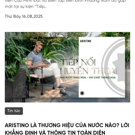
viên Cao Minh Đạt và Biên tập viên Đinh Phương Nam đã góp
mặt tại sự kiện “Tiếp...
Thứ Bảy 16,08,2025
Tin tức
ARISTINO LÀ THƯƠNG HIỆU CỦA NƯỚC NÀO? LỜI
KHẲNG ĐỊNH VÀ THÔNG TIN TOÀN DIỆN