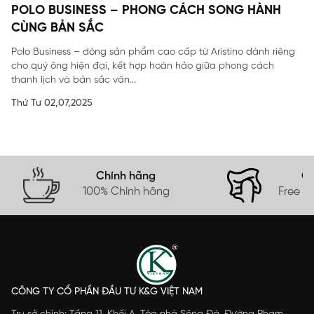
POLO BUSINESS – PHONG CÁCH SONG HÀNH
CÙNG BẢN SẮC
Polo Business – dòng sản phẩm cao cấp từ Aristino dành riêng
cho quý ông hiện đại, kết hợp hoàn hảo giữa phong cách
thanh lịch và bản sắc văn...
Thứ Tư 02,07,2025
Chính hãng
Gi
100% Chính hãng
Free s
CÔNG TY CỔ PHẦN ĐẦU TƯ K&G VIỆT NAM