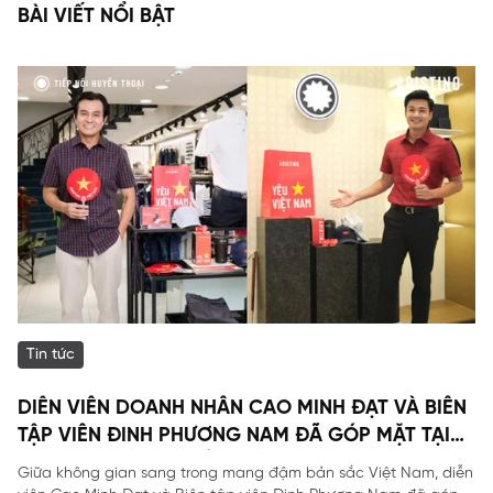
BÀI VIẾT NỔI BẬT
Tin tức
DIỄN VIÊN DOANH NHÂN CAO MINH ĐẠT VÀ BIÊN
TẬP VIÊN ĐINH PHƯƠNG NAM ĐÃ GÓP MẶT TẠI
SỰ KIỆN ĐẶC BIỆT CỦA ARISTINO.
Giữa không gian sang trong mang đậm bản sắc Việt Nam, diễn