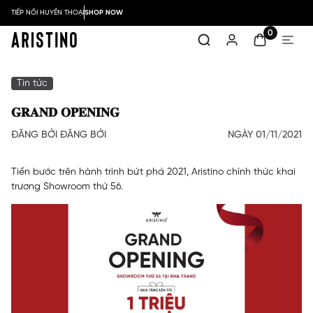
TIẾP NỐI HUYỀN THOẠI
SHOP NOW
0
Tin tức
𝐆𝐑𝐀𝐍𝐃 𝐎𝐏𝐄𝐍𝐈𝐍𝐆
ĐĂNG BỞI ĐĂNG BỞI
NGÀY 01/11/2021
Tiến bước trên hành trình bứt phá 2021, Aristino chính thức khai
trương Showroom thứ 56.