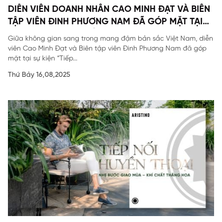
DIỄN VIÊN DOANH NHÂN CAO MINH ĐẠT VÀ BIÊN
TẬP VIÊN ĐINH PHƯƠNG NAM ĐÃ GÓP MẶT TẠI
SỰ KIỆN ĐẶC BIỆT CỦA ARISTINO.
Giữa không gian sang trong mang đậm bản sắc Việt Nam, diễn
viên Cao Minh Đạt và Biên tập viên Đinh Phương Nam đã góp
mặt tại sự kiện “Tiếp...
Thứ Bảy 16,08,2025