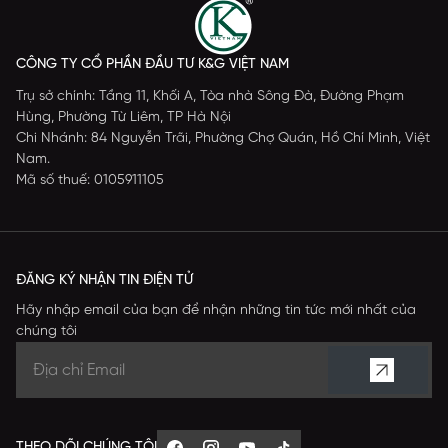
CÔNG TY CỔ PHẦN ĐẦU TƯ K&G VIỆT NAM
Trụ sở chính: Tầng 11, Khối A, Tòa nhà Sông Đà, Đường Phạm
Hùng, Phường Từ Liêm, TP Hà Nội
Chi Nhánh: 84 Nguyễn Trãi, Phường Chợ Quán, Hồ Chí Minh, Việt
Nam.
Mã số thuế: 0105911105
ĐĂNG KÝ NHẬN TIN ĐIỆN TỬ
Hãy nhập email của bạn để nhận những tin tức mới nhất của
chúng tôi
THEO DÕI CHÚNG TÔI