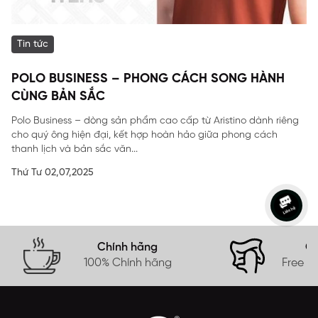
Tin tức
POLO BUSINESS – PHONG CÁCH SONG HÀNH
CÙNG BẢN SẮC
Polo Business – dòng sản phẩm cao cấp từ Aristino dành riêng
cho quý ông hiện đại, kết hợp hoàn hảo giữa phong cách
thanh lịch và bản sắc văn...
Thứ Tư 02,07,2025
Chính hãng
Gi
100% Chính hãng
Free s