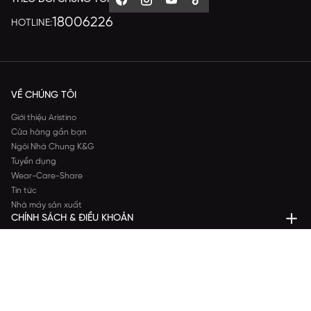
18006226
HOTLINE:
VỀ CHÚNG TÔI
Giới thiệu Aristino
Cửa hàng gần bạn
Ngôi Nhà Chung K&G
Tuyển dụng
Wear-Care-Share
Tin tức
Nhà máy sản xuất
CHÍNH SÁCH & ĐIỀU KHOẢN
DỊCH VỤ KHÁCH HÀNG
THANH TOÁN