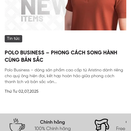
Tin tức
POLO BUSINESS – PHONG CÁCH SONG HÀNH
CÙNG BẢN SẮC
Polo Business – dòng sản phẩm cao cấp từ Aristino dành riêng
cho quý ông hiện đại, kết hợp hoàn hảo giữa phong cách
thanh lịch và bản sắc văn...
Thứ Tư 02,07,2025
Chính hãng
Gi
100% Chính hãng
Free s