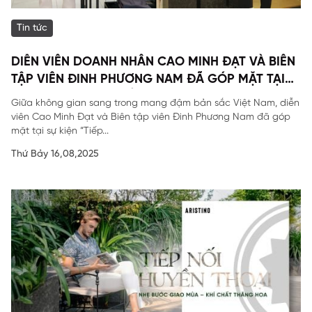
Tin tức
DIỄN VIÊN DOANH NHÂN CAO MINH ĐẠT VÀ BIÊN
TẬP VIÊN ĐINH PHƯƠNG NAM ĐÃ GÓP MẶT TẠI
SỰ KIỆN ĐẶC BIỆT CỦA ARISTINO.
Giữa không gian sang trong mang đậm bản sắc Việt Nam, diễn
viên Cao Minh Đạt và Biên tập viên Đinh Phương Nam đã góp
mặt tại sự kiện “Tiếp...
Thứ Bảy 16,08,2025