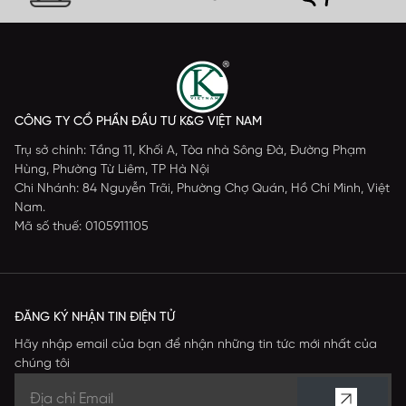
CÔNG TY CỔ PHẦN ĐẦU TƯ K&G VIỆT NAM
Trụ sở chính: Tầng 11, Khối A, Tòa nhà Sông Đà, Đường Phạm
Hùng, Phường Từ Liêm, TP Hà Nội
Chi Nhánh: 84 Nguyễn Trãi, Phường Chợ Quán, Hồ Chí Minh, Việt
Nam.
Mã số thuế: 0105911105
ĐĂNG KÝ NHẬN TIN ĐIỆN TỬ
Hãy nhập email của bạn để nhận những tin tức mới nhất của
chúng tôi