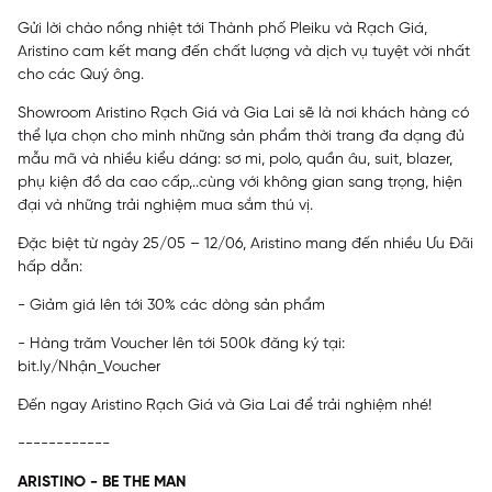
Gửi lời chào nồng nhiệt tới Thành phố Pleiku và Rạch Giá,
Aristino cam kết mang đến chất lượng và dịch vụ tuyệt vời nhất
cho các Quý ông.
Showroom Aristino Rạch Giá và Gia Lai sẽ là nơi khách hàng có
thể lựa chọn cho mình những sản phẩm thời trang đa dạng đủ
mẫu mã và nhiều kiểu dáng: sơ mi, polo, quần âu, suit, blazer,
phụ kiện đồ da cao cấp,..cùng với không gian sang trọng, hiện
đại và những trải nghiệm mua sắm thú vị.
Đặc biệt từ ngày 25/05 – 12/06, Aristino mang đến nhiều Ưu Đãi
hấp dẫn:
- Giảm giá lên tới 30% các dòng sản phẩm
- Hàng trăm Voucher lên tới 500k đăng ký tại:
bit.ly/Nhận_Voucher
Đến ngay Aristino Rạch Giá và Gia Lai để trải nghiệm nhé!
------------
ARISTINO - BE THE MAN