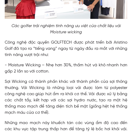
Các golfer trải nghiệm tính năng ưu việt của chất liệu vải
Moisture wicking
Công nghệ độc quyền GOLFTECH được phát triển bởi Aristino
Golf đã tạo ra “tiếng vang” ngay từ ngày đầu ra mắt với những
tính năng vượt trội như:
- Moisture Wicking – Nhẹ hơn 30%, thấm hút và khô nhanh hơn
gấp 2 lần so với cotton.
Sợi Wicking có thành phần khác với thành phần của sợi thông
thường. Vải Wicking là những loại vải được làm từ polyester
công nghệ cao giúp hút ẩm ra khỏi cơ thể. Vải được xử lý bằng
các chất tẩy, kết hợp với các sợi hydro nước, tạo ra một hệ
thống mao mạch để tăng diện tích bề mặt (giống hệt hệ thống
mạch máu của cơ thể).
Những mao mạch này khuếch tán các vùng ẩm độ cao đến
các khu vực tập trung thấp hơn để tăng tỷ lệ bốc hơi khỏi vải.