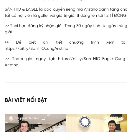
SĂN HIO & EAGLE là đặc quyền riêng mà Aristino dành tặng cho
tất cả hội viên là golfer với giá trị giải thưởng lên tới 1,2 TỈ ĐỒNG.
>> Thời hạn đăng ký nhận giải: Trong 30 ngày tính từ ngày trúng
giải
>> Để biết chi tiết chương trình xem tại:
https://bit.ly/SanHIOcungAristino
>> Tham gia ngay tại:
https://bit.ly/San-HIO-Eagle-Cung-
Aristino
BÀI VIẾT NỔI BẬT