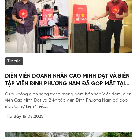
Tin tức
DIỄN VIÊN DOANH NHÂN CAO MINH ĐẠT VÀ BIÊN
TẬP VIÊN ĐINH PHƯƠNG NAM ĐÃ GÓP MẶT TẠI
SỰ KIỆN ĐẶC BIỆT CỦA ARISTINO.
Giữa không gian sang trong mang đậm bản sắc Việt Nam, diễn
viên Cao Minh Đạt và Biên tập viên Đinh Phương Nam đã góp
mặt tại sự kiện “Tiếp...
Thứ Bảy 16,08,2025