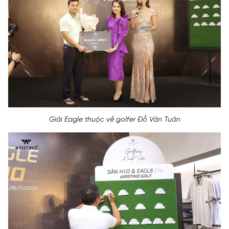
Giải Eagle thuộc về golfer Đỗ Văn Tuân