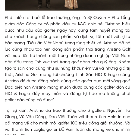
Phát biểu tại buổi lễ trao thưởng, ông Lê Sỹ Quỳnh – Phó Tổng
giám đốc Công ty cổ phần đầu tư K&G chia sẻ: “Aristino hiểu
được nhu cầu của golfer ngày nay, cùng tâm huyết mang tới
cho khách hàng những sản phẩm và dịch vụ tốt nhất với sự tự
hào mang “Dấu ấn Việt Nam” trong từng thiết kế. Aristino đã nỗ
lực cùng nhau tạo nên dòng sản phẩm thời trang Aristino Golf
với mục tiêu trở thành một trong những doanh nghiệp Việt Nam
dẫn đầu trong lĩnh vực thời trang golf dành cho quý ông. Nhằm
tạo ra sân chơi cũng như sự hứng khởi, niềm vui và những giá trị
thật, Aristino Golf mang tới chương trình Săn HIO & Eagle cùng
Aristino để được đồng hành cùng các golfer qua mỗi vòng golf.
Đặc biệt hơn Aristino mong muốn được cùng các golfer đón cú
HIO & Eagle đầy may mắn và đáng tự hào mà không phải
golfer nào cũng có được”
Tại sự kiện, Aristino đã trao thưởng cho 3 golfers: Nguyễn Hà
Giang, Vũ Văn Dũng, Đào Việt Tuấn với thành tích Hole in one
đã mang về cho mình mỗi golfer 100 triệu đồng giải thưởng. Và
với thành tích Eagle, golfer Đỗ Văn Tuân đã mang về cho mình