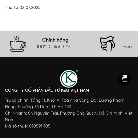
Thứ Tư 02,07,2025
Chính hãng
Gi
100% Chính hãng
Free s
CÔNG TY CỔ PHẦN ĐẦU TƯ K&G VIỆT NAM
Trụ sở chính: Tầng 11, Khối A, Tòa nhà Sông Đà, Đường Phạm
Hùng, Phường Từ Liêm, TP Hà Nội
Chi Nhánh: 84 Nguyễn Trãi, Phường Chợ Quán, Hồ Chí Minh, Việt
Nam.
Mã số thuế: 0105911105