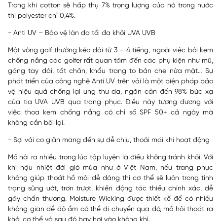
Trong khi cotton sẽ hấp thụ 7% trọng lượng của nó trong nước
thì polyester chỉ 0,4%.
- Anti UV – Bảo vệ làn da tối đa khỏi UVA UVB
Một vòng golf thường kéo dài từ 3 – 4 tiếng, ngoài việc bôi kem
chống nắng các golfer rất quan tâm đến các phụ kiện như mũ,
găng tay dài, tất chân, khẩu trang to bản che nửa mặt… Sự
phát triển của công nghệ Anti UV trên vải là một biện pháp bảo
vệ hiệu quả chống lại ung thư da, ngăn cản đến 98% bức xạ
của tia UVA UVB qua trang phục. Điều này tương đương với
việc thoa kem chống nắng có chỉ số SPF 50+ cả ngày mà
không cần bôi lại.
- Sợi vải co giãn mang đến sự dễ chịu, thoải mái khi hoạt động
Mồ hôi ra nhiều trong lúc tập luyện là điều không tránh khỏi. Với
khí hậu nhiệt đới gió mùa như ở Việt Nam, nếu trang phục
không giúp thoát hồ môi dễ dàng thì cơ thể sẽ luôn trong tình
trạng sũng ướt, trơn trượt, khiến động tác thiếu chính xác, dễ
gây chấn thương. Moisture Wicking được thiết kế để có nhiều
không gian để độ ẩm có thể di chuyển qua đó, mồ hôi thoát ra
khỏi cơ thể và sau đó bay hơi vào không khí.