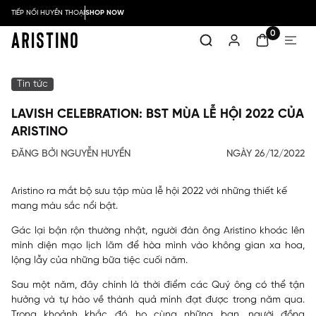
TIẾP NỐI HUYỀN THOẠI
SHOP NOW
0
Tin tức
LAVISH CELEBRATION: BST MÙA LỄ HỘI 2022 CỦA
ARISTINO
ĐĂNG BỞI NGUYỄN HUYỀN
NGÀY 26/12/2022
Aristino ra mắt bộ sưu tập mùa lễ hội 2022 với những thiết kế
mang màu sắc nổi bật.
Gác lại bận rộn thường nhật, người đàn ông Aristino khoác lên
mình diện mạo lịch lãm để hòa mình vào không gian xa hoa,
lộng lẫy của những bữa tiệc cuối năm.
Sau một năm, đây chính là thời điểm các Quý ông có thể tận
hưởng và tự hào về thành quả mình đạt được trong năm qua.
Trong khoảnh khắc đó, họ cùng những bạn, người đồng