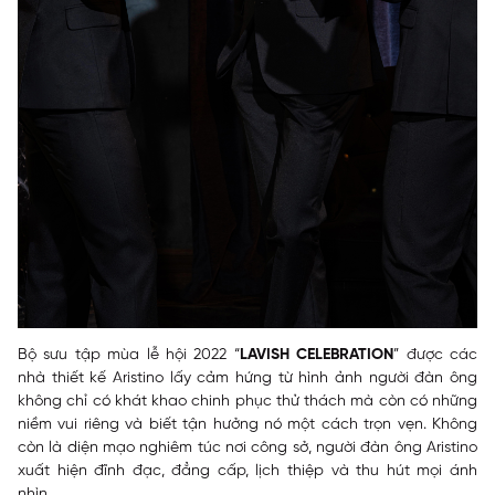
Bộ sưu tập mùa lễ hội 2022 “
LAVISH CELEBRATION
” được các
nhà thiết kế Aristino lấy cảm hứng từ hình ảnh người đàn ông
không chỉ có khát khao chinh phục thử thách mà còn có những
niềm vui riêng và biết tận hưởng nó một cách trọn vẹn. Không
còn là diện mạo nghiêm túc nơi công sở, người đàn ông Aristino
xuất hiện đĩnh đạc, đẳng cấp, lịch thiệp và thu hút mọi ánh
nhìn.