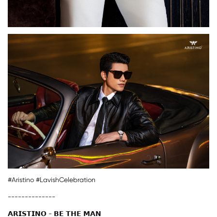
#Aristino #LavishCelebration
--------------
𝗔𝗥𝗜𝗦𝗧𝗜𝗡𝗢 - 𝗕𝗘 𝗧𝗛𝗘 𝗠𝗔𝗡