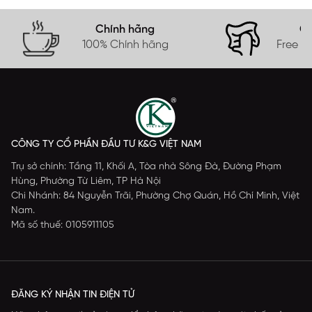
Chính hãng
Gi
100% Chính hãng
Free s
CÔNG TY CỔ PHẦN ĐẦU TƯ K&G VIỆT NAM
Trụ sở chính: Tầng 11, Khối A, Tòa nhà Sông Đà, Đường Phạm
Hùng, Phường Từ Liêm, TP Hà Nội
Chi Nhánh: 84 Nguyễn Trãi, Phường Chợ Quán, Hồ Chí Minh, Việt
Nam.
Mã số thuế: 0105911105
ĐĂNG KÝ NHẬN TIN ĐIỆN TỬ