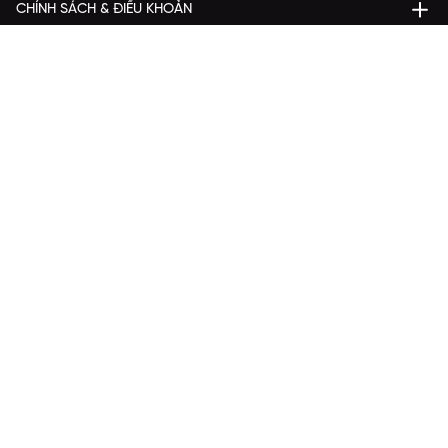
CHÍNH SÁCH & ĐIỀU KHOẢN
DỊCH VỤ KHÁCH HÀNG
THANH TOÁN
Bản quyền © 2024 KGVIETNAM