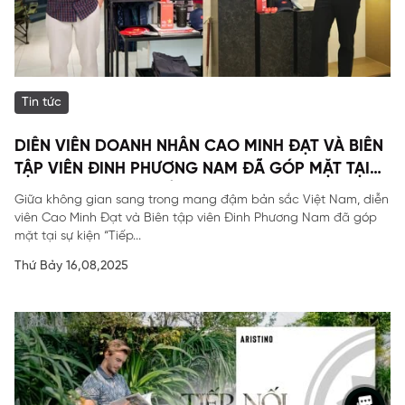
Tin tức
DIỄN VIÊN DOANH NHÂN CAO MINH ĐẠT VÀ BIÊN
TẬP VIÊN ĐINH PHƯƠNG NAM ĐÃ GÓP MẶT TẠI
SỰ KIỆN ĐẶC BIỆT CỦA ARISTINO.
Giữa không gian sang trong mang đậm bản sắc Việt Nam, diễn
viên Cao Minh Đạt và Biên tập viên Đinh Phương Nam đã góp
mặt tại sự kiện “Tiếp...
Thứ Bảy 16,08,2025