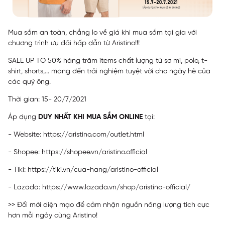
Mua sắm an toàn, chẳng lo về giá khi mua sắm tại gia với
chương trình ưu đãi hấp dẫn từ Aristino!!!
SALE UP TO 50% hàng trăm items chất lượng từ sơ mi, polo, t-
shirt, shorts,... mang đến trải nghiệm tuyệt vời cho ngày hè của
các quý ông.
Thời gian: 15- 20/7/2021
Áp dụng
DUY NHẤT KHI MUA SẮM ONLINE
tại:
- Website:
https://aristino.com/outlet.html
- Shopee:
https://shopee.vn/aristino.official
- Tiki:
https://tiki.vn/cua-hang/aristino-official
- Lazada:
https://www.lazada.vn/shop/aristino-official/
>> Đổi mới diện mạo để cảm nhận nguồn năng lượng tích cực
hơn mỗi ngày cùng Aristino!