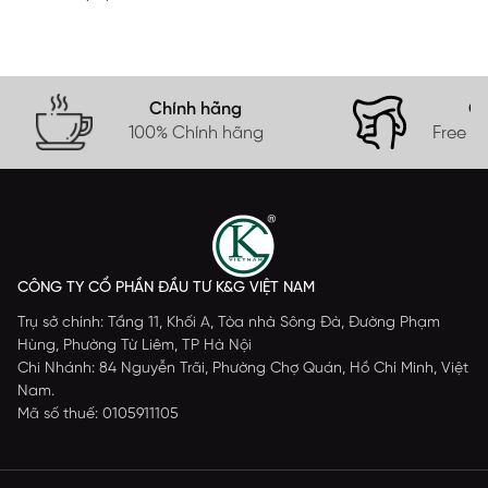
Chính hãng
Gi
100% Chính hãng
Free s
CÔNG TY CỔ PHẦN ĐẦU TƯ K&G VIỆT NAM
Trụ sở chính: Tầng 11, Khối A, Tòa nhà Sông Đà, Đường Phạm
Hùng, Phường Từ Liêm, TP Hà Nội
Chi Nhánh: 84 Nguyễn Trãi, Phường Chợ Quán, Hồ Chí Minh, Việt
Nam.
Mã số thuế: 0105911105