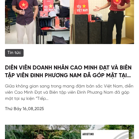
Tin tức
DIỄN VIÊN DOANH NHÂN CAO MINH ĐẠT VÀ BIÊN
TẬP VIÊN ĐINH PHƯƠNG NAM ĐÃ GÓP MẶT TẠI
SỰ KIỆN ĐẶC BIỆT CỦA ARISTINO.
Giữa không gian sang trong mang đậm bản sắc Việt Nam, diễn
viên Cao Minh Đạt và Biên tập viên Đinh Phương Nam đã góp
mặt tại sự kiện “Tiếp...
Thứ Bảy 16,08,2025