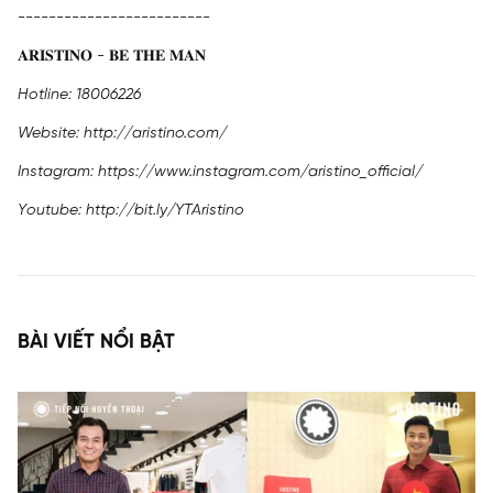
-------------------------
𝐀𝐑𝐈𝐒𝐓𝐈𝐍𝐎 - 𝐁𝐄 𝐓𝐇𝐄 𝐌𝐀𝐍
Hotline: 18006226
Website:
http://aristino.com/
Instagram:
https://www.instagram.com/aristino_official/
Youtube:
http://bit.ly/YTAristino
BÀI VIẾT NỔI BẬT