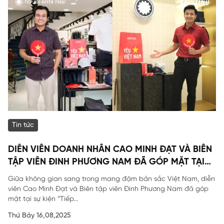
Tin tức
DIỄN VIÊN DOANH NHÂN CAO MINH ĐẠT VÀ BIÊN
TẬP VIÊN ĐINH PHƯƠNG NAM ĐÃ GÓP MẶT TẠI
SỰ KIỆN ĐẶC BIỆT CỦA ARISTINO.
Giữa không gian sang trong mang đậm bản sắc Việt Nam, diễn
viên Cao Minh Đạt và Biên tập viên Đinh Phương Nam đã góp
mặt tại sự kiện “Tiếp...
Thứ Bảy 16,08,2025