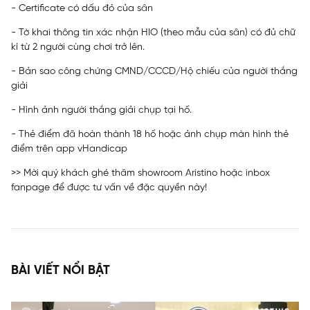
- Certificate có dấu đỏ của sân
- Tờ khai thông tin xác nhận HIO (theo mẫu của sân) có đủ chữ
kí từ 2 người cùng chơi trở lên.
- Bản sao công chứng CMND/CCCD/Hộ chiếu của người thắng
giải
- Hình ảnh người thắng giải chụp tại hố.
- Thẻ điểm đã hoàn thành 18 hố hoặc ảnh chụp màn hình thẻ
điểm trên app vHandicap
>> Mời quý khách ghé thăm showroom Aristino hoặc inbox
fanpage để được tư vấn về đặc quyền này!
BÀI VIẾT NỔI BẬT