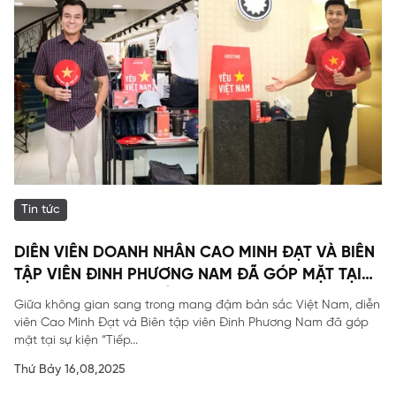
Tin tức
DIỄN VIÊN DOANH NHÂN CAO MINH ĐẠT VÀ BIÊN
TẬP VIÊN ĐINH PHƯƠNG NAM ĐÃ GÓP MẶT TẠI
SỰ KIỆN ĐẶC BIỆT CỦA ARISTINO.
Giữa không gian sang trong mang đậm bản sắc Việt Nam, diễn
viên Cao Minh Đạt và Biên tập viên Đinh Phương Nam đã góp
mặt tại sự kiện “Tiếp...
Thứ Bảy 16,08,2025