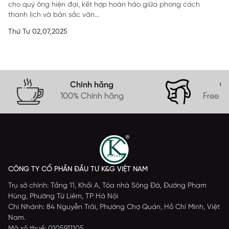
cho quý ông hiện đại, kết hợp hoàn hảo giữa phong cách
thanh lịch và bản sắc văn...
Thứ Tư 02,07,2025
Chính hãng
Gi
100% Chính hãng
Free s
CÔNG TY CỔ PHẦN ĐẦU TƯ K&G VIỆT NAM
Trụ sở chính: Tầng 11, Khối A, Tòa nhà Sông Đà, Đường Phạm
Hùng, Phường Từ Liêm, TP Hà Nội
Chi Nhánh: 84 Nguyễn Trãi, Phường Chợ Quán, Hồ Chí Minh, Việt
Nam.
Mã số thuế: 0105911105