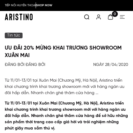
TIẾP NỐI HUYỀN THOẠI
SHOP NOW
0
Tin tức
ƯU ĐÃI 20% MỪNG KHAI TRƯƠNG SHOWROOM
XUÂN MAI
ĐĂNG BỞI ĐĂNG BỞI
NGÀY 28/04/2020
Từ 11/01-13/01 tại Xuân Mai (Chương Mỹ, Hà Nội), Aristino triển
khai chương trình khai trương showroom mới với hàng ngàn ưu
đãi hấp dẫn. Nhanh chân ghé thăm cửa hàng ...
Từ 11/01-13/01 tại Xuân Mai (Chương Mỹ, Hà Nội), Aristino triển
khai chương trình khai trương showroom mới với hàng ngàn ưu
đãi hấp dẫn. Nhanh chân ghé thăm cửa hàng để sở hữu những
sản phẩm thời trang cao cấp giá hời và trải nghiệm những
phút giây mua sắm thú vị.