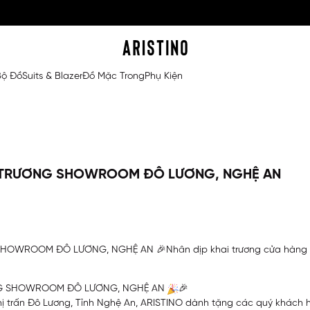
Bộ Đồ
Suits & Blazer
Đồ Mặc Trong
Phụ Kiện
AI TRƯƠNG SHOWROOM ĐÔ LƯƠNG, NGHỆ AN
OWROOM ĐÔ LƯƠNG, NGHỆ AN 🎉Nhân dịp khai trương cửa hàng tại K
ƠNG SHOWROOM ĐÔ LƯƠNG, NGHỆ AN
🎉
Thị trấn Đô Lương, Tỉnh Nghệ An, ARISTINO dành tặng các quý khách