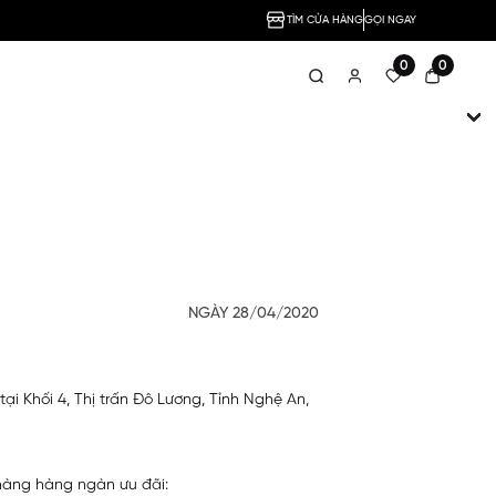
TÌM CỬA HÀNG
GỌI NGAY
0
0
NGÀY 28/04/2020
hối 4, Thị trấn Đô Lương, Tỉnh Nghệ An,
 hàng hàng ngàn ưu đãi: