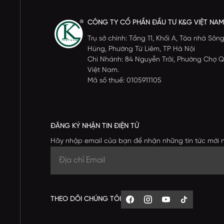
CÔNG TY CỔ PHẦN ĐẦU TƯ K&G VIỆT NAM
Trụ sở chính: Tầng 11, Khối A, Tòa nhà S
Hùng, Phường Từ Liêm, TP Hà Nội
Chi Nhánh: 84 Nguyễn Trãi, Phường Chợ Q
Việt Nam.
Mã số thuế: 0105911105
ĐĂNG KÝ NHẬN TIN ĐIỆN TỬ
Hãy nhập email của bạn để nhận những tin tức mới 
THEO DÕI CHÚNG TÔI