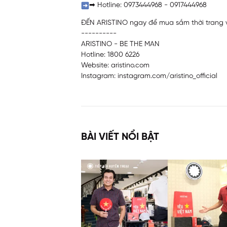
➡
Hotline: 0973444968 - 0917444968
ĐẾN ARISTINO ngay để mua sắm thời trang v
----------
ARISTINO - BE THE MAN
Hotline: 1800 6226
Website:
aristino.com
Instagram:
instagram.com/aristino_official
BÀI VIẾT NỔI BẬT