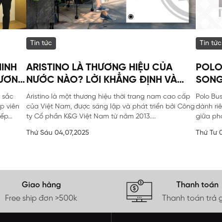
Tin tức
Tin tức
MINH
ARISTINO LÀ THƯƠNG HIỆU CỦA
POLO
HƯƠNG
NƯỚC NÀO? LỜI KHẲNG ĐỊNH VÀ
SONG
 ĐẶC
THÔNG TIN TOÀN DIỆN
 sắc
Aristino là một thương hiệu thời trang nam cao cấp
Polo Bu
p viên
của Việt Nam, được sáng lập và phát triển bởi Công
dành ri
p...
ty Cổ phần K&G Việt Nam từ năm 2013....
giữa ph
Thứ Sáu 04,07,2025
Thứ Tư 
Giao hàng
Thanh toán
Free ship đơn >500k
Thanh toán trả 