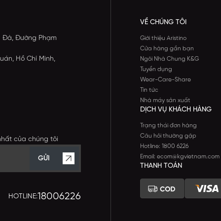
VỀ CHÚNG TÔI
ông Đà, Đường Phạm
Giới thiệu Aristino
Cửa hàng gần bạn
uán, Hồ Chí Minh,
Ngôi Nhà Chung K&G
Tuyển dụng
Wear-Care-Share
Tin tức
Nhà máy sản xuất
DỊCH VỤ KHÁCH HÀNG
Trạng thái đơn hàng
Câu hỏi thường gặp
nhất của chúng tôi
Hotline: 1800 6226
Email: ecom@kgvietnam.com
GỬI
THANH TOÁN
18006226
HOTLINE: