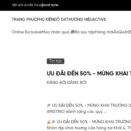
TIẾP NỐI HUYỀN THOẠI
SHOP NOW
TRANG PHỤC
PHỤ KIỆN
ĐỒ DA
THƯƠNG HIỆU
ACTIVE
Online Exclusive
Mua nhận quà 🎁
Bộ sưu tập
Hàng mới
Áo
Quần
Tin tức
ƯU ĐÃI ĐẾN 50% - MỪNG KH
ĐĂNG BỞI ĐĂNG BỞI
🎉 ƯU ĐÃI ĐẾN 50% - MỪNG KHAI TRƯƠNG SH
ARISTINO dành tặng các quý ...
🎉
ƯU ĐÃI ĐẾN 50% - MỪNG KHAI TRƯ
Nhân dịp khai trương cửa hàng tại Khối 4, 