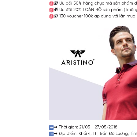
🎁
Ưu đãi 50% hàng chục mã sản phẩm đư
🎁
Ưu đãi 20% TOÀN BỘ sản phẩm ( không 
🎁
130 voucher 100k áp dụng với lần mua 
➡
Thời gian: 21/05 - 27/05/2018
➡
Địa điểm: Khối 4, Thị trấn Đô Lương, Tỉ