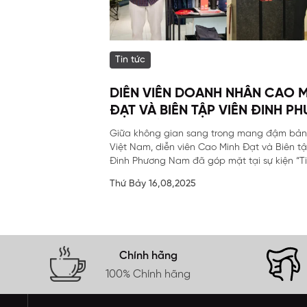
Tin tức
DIỄN VIÊN DOANH NHÂN CAO 
ĐẠT VÀ BIÊN TẬP VIÊN ĐINH P
NAM ĐÃ GÓP MẶT TẠI SỰ KIỆN
Giữa không gian sang trong mang đậm bản
BIỆT CỦA ARISTINO.
Việt Nam, diễn viên Cao Minh Đạt và Biên tậ
Đinh Phương Nam đã góp mặt tại sự kiện “Tiế
Thứ Bảy 16,08,2025
Chính hãng
100% Chính hãng