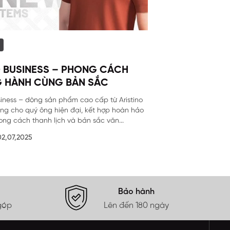
 BUSINESS – PHONG CÁCH
 HÀNH CÙNG BẢN SẮC
siness – dòng sản phẩm cao cấp từ Aristino
êng cho quý ông hiện đại, kết hợp hoàn hảo
ong cách thanh lịch và bản sắc văn...
02,07,2025
Bảo hành
góp
Lên đến 180 ngày