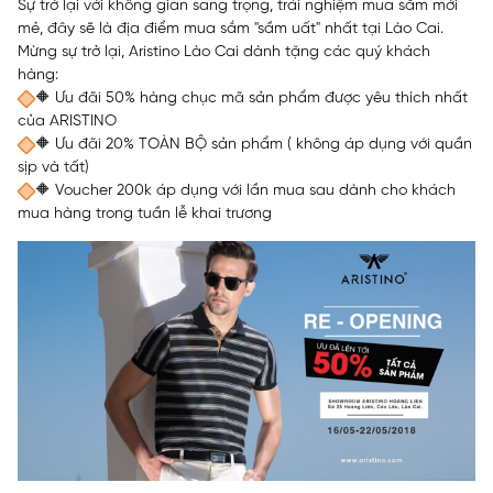
Sự trở lại với không gian sang trọng, trải nghiệm mua sắm mới
mẻ, đây sẽ là địa điểm mua sắm "sầm uất" nhất tại Lào Cai.
Mừng sự trở lại, Aristino Lào Cai dành tặng các quý khách
hàng:
🔶
Ưu đãi 50% hàng chục mã sản phẩm được yêu thích nhất
của ARISTINO
🔶
Ưu đãi 20% TOÀN BỘ sản phẩm ( không áp dụng với quần
sịp và tất)
🔶
Voucher 200k áp dụng với lần mua sau dành cho khách
mua hàng trong tuần lễ khai trương