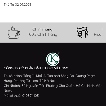
Thứ Tư 02,07,2025
Chính hãng
Gi
100% Chính hãng
Free s
CÔNG TY CỔ PHẦN ĐẦU TƯ K&G VIỆT NAM
Trụ sở chính: Tầng 11, Khối A, Tòa nhà Sông Đà, Đường Phạm
Hùng, Phường Từ Liêm, TP Hà Nội
Chi Nhánh: 84 Nguyễn Trãi, Phường Chợ Quán, Hồ Chí Minh, Việt
Nam.
Mã số thuế: 0105911105