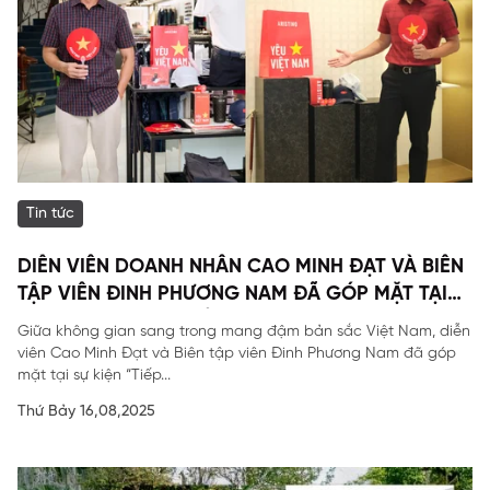
Tin tức
DIỄN VIÊN DOANH NHÂN CAO MINH ĐẠT VÀ BIÊN
TẬP VIÊN ĐINH PHƯƠNG NAM ĐÃ GÓP MẶT TẠI
SỰ KIỆN ĐẶC BIỆT CỦA ARISTINO.
Giữa không gian sang trong mang đậm bản sắc Việt Nam, diễn
viên Cao Minh Đạt và Biên tập viên Đinh Phương Nam đã góp
mặt tại sự kiện “Tiếp...
Thứ Bảy 16,08,2025