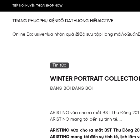
TIẾP NỐI HUYỀN THOẠI
SHOP NOW
TRANG PHỤC
PHỤ KIỆN
ĐỒ DA
THƯƠNG HIỆU
ACTIVE
Online Exclusive
Mua nhận quà 🎁
Bộ sưu tập
Hàng mới
Áo
Quần
Tin tức
WINTER PORTRAIT COLLECTIO
ĐĂNG BỞI ĐĂNG BỞI
ARISTINO vừa cho ra mắt BST Thu Đông 2
ARISTINO mang tới đến sự tinh tế, ...
ARISTINO vừa cho ra mắt BST Thu Đông 2
ARISTINO mang tới đến sự tinh tế, lịch lãm 