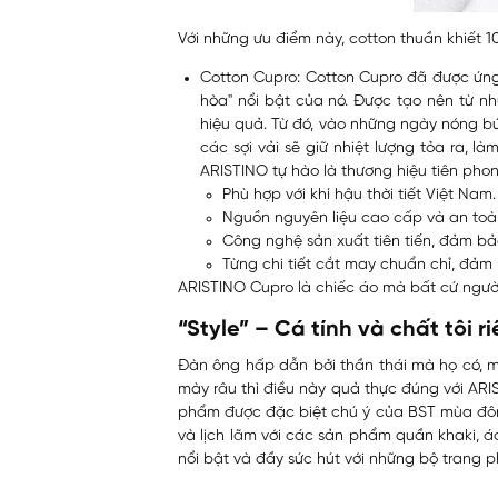
Với những ưu điểm này, cotton thuần khiết 10
Cotton Cupro: Cotton Cupro đã được ứng
hòa" nổi bật của nó. Được tạo nên từ n
hiệu quả. Từ đó, vào những ngày nóng bứ
các sợi vải sẽ giữ nhiệt lượng tỏa ra,
ARISTINO tự hào là thương hiệu tiên phon
Phù hợp với khí hậu thời tiết Việt Nam.
Nguồn nguyên liệu cao cấp và an toàn
Công nghệ sản xuất tiên tiến, đảm b
Từng chi tiết cắt may chuẩn chỉ, đảm
ARISTINO Cupro là chiếc áo mà bất cứ ngườ
“Style” – Cá tính và chất tôi r
Đàn ông hấp dẫn bởi thần thái mà họ có, mà 
mày râu thì điều này quả thực đúng với ARIS
phẩm được đặc biệt chú ý của BST mùa đông
và lịch lãm với các sản phẩm quần khaki, á
nổi bật và đầy sức hút với những bộ trang 