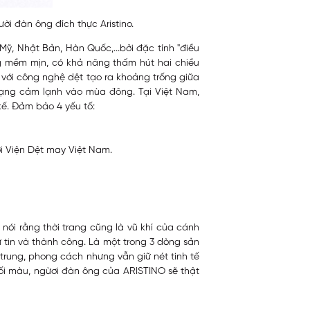
ời đàn ông đích thực Aristino.
, Nhật Bản, Hàn Quốc,...bởi đặc tính "điều
ng mềm mịn, có khả năng thấm hút hai chiều
 với công nghệ dệt tạo ra khoảng trống giữa
trạng cảm lạnh vào mùa đông. Tại Việt Nam,
kế. Đảm bảo 4 yếu tố:
i Viện Dệt may Việt Nam.
 nói rằng thời trang cũng là vũ khí của cánh
ự tin và thành công. Là một trong 3 dòng sản
rung, phong cách nhưng vẫn giữ nét tinh tế
hối màu, ngừơi đàn ông của ARISTINO sẽ thật