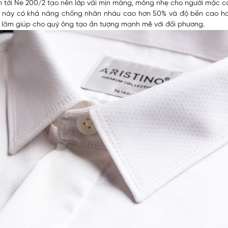
i lớn tới Ne 200/2 tạo nên lớp vải mịn màng, mỏng nhẹ cho người mặc 
p này có khả năng chống nhăn nhàu cao hơn 50% và độ bền cao hơn 
ịch lãm giúp cho quý ông tạo ấn tượng mạnh mẽ với đối phương.