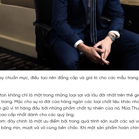
ay chuẩn mực, điều tạo nên đẳng cấp và giá trị cho các mẫu trang
tton không chỉ là một trong những loại sợi vải lâu đời nhất trên thế 
i trang. Mặc cho sự ra đời của hàng ngàn các loại chất liệu khác n
n giữ vị trí hàng đầu bởi những phẩm chất tự nhiên của nó. Mùa Thu
 cao cấp nhất dành cho các quý ông:
mm: đây chính là một ưu điểm bởi trong quá trình sản xuất các sợi 
i bông mịn, mượt và vô cùng bền chắc. Khi một sản phẩm hoàn chỉnh