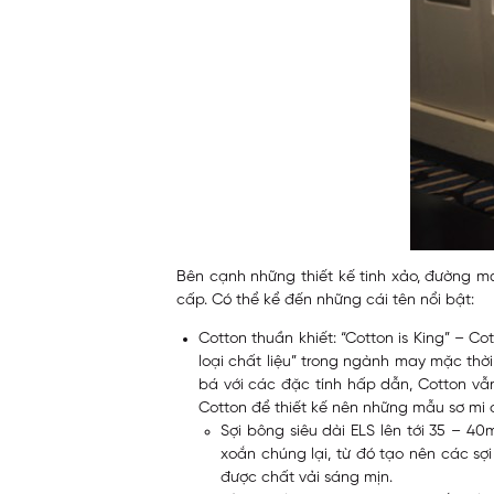
Bên cạnh những thiết kế tinh xảo, đường m
cấp. Có thể kể đến những cái tên nổi bật:
Cotton thuần khiết: “Cotton is King” – Co
loại chất liệu” trong ngành may mặc thờ
bá với các đặc tính hấp dẫn, Cotton vẫ
Cotton để thiết kế nên những mẫu sơ mi
Sợi bông siêu dài ELS lên tới 35 – 40
xoắn chúng lại, từ đó tạo nên các sợ
được chất vải sáng mịn.