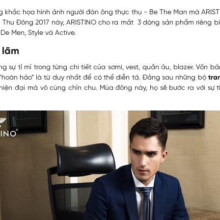
g khắc họa hình ảnh người đàn ông thực thụ - Be The Man mà ARIS
a Thu Đông 2017 này, ARISTINO cho ra mắt 3 dòng sản phẩm riêng biệ
De Men, Style và Active.
 lãm
ự tỉ mỉ trong từng chi tiết của sơmi, vest, quần âu, blazer. Vốn b
 “hoàn hảo” là từ duy nhất để có thể diễn tả. Đằng sau những bộ
tra
 hiện đại mà vô cùng chỉn chu. Mùa đông này, họ sẽ bước ra với sự t