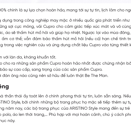
0% chính là sự lựa chọn hoàn hảo, mang tới sự tự tin, lịch lãm cho ngư
 dụng trong công nghiệp may mặc ở nhiều quốc gia phát triển như Mỹ
hững sợi cực mỏng, vải Cupro cho cảm giác tiếp xúc mát và vô cù
c, áo sẽ thấm hút mồ hôi và giúp hạ nhiệt. Ngược lại vào mùa đông,
 làm ấm cơ thể; vẫn đảm bảo thấm hút mồ hôi (nếu có) hạn chế tình 
g trong việc nghiên cứu và ứng dụng chất liệu Cupro vào từng thiết 
 với làn da, kháng khuẩn tốt.
ảo cho ra những sản phẩm Cupro hoàn hảo nhất được chứng nhận bở
 bảo sự cao cấp, sang trọng của các sản phẩm Cupro.
i đàn ông nào cũng nên sở hữu để luôn thật Be The Man.
iêng
thần thái ấy toát lên ở chính phong thái tự tin, luôn sẵn sàng. Nếu
TINO Style, bởi chính những bộ trang phục họ mặc sẽ tiếp thêm sự t
 năm nay, các bộ trang phục của ARISTINO Style mang đến sự trẻ t
o polo, áo len thời trang,… Phù hợp với mọi hoàn cảnh, chú ý cách p
phục này.