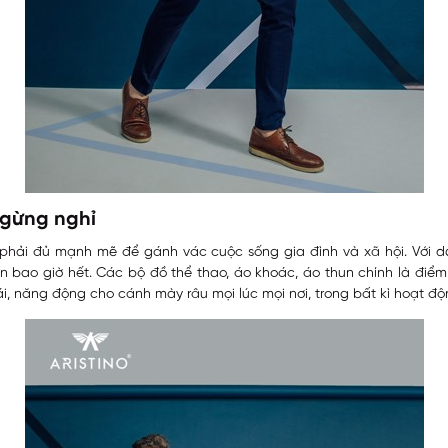
ngừng nghỉ
phải đủ mạnh mẽ để gánh vác cuộc sống gia đình và xã hội. Với 
 bao giờ hết. Các bộ đồ thể thao, áo khoác, áo thun chính là điể
 năng động cho cánh mày râu mọi lúc mọi nơi, trong bất kì hoạt độ