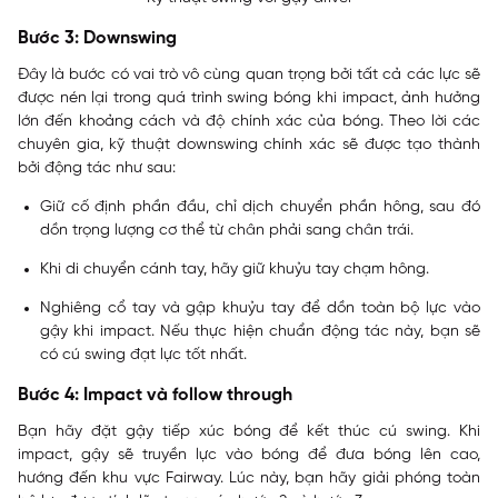
Bước 3: Downswing
Đây là bước có vai trò vô cùng quan trọng bởi tất cả các lực sẽ
được nén lại trong quá trình swing bóng khi impact, ảnh hưởng
lớn đến khoảng cách và độ chính xác của bóng. Theo lời các
chuyên gia, kỹ thuật downswing chính xác sẽ được tạo thành
bởi động tác như sau:
Giữ cố định phần đầu, chỉ dịch chuyển phần hông, sau đó
dồn trọng lượng cơ thể từ chân phải sang chân trái.
Khi di chuyển cánh tay, hãy giữ khuỷu tay chạm hông.
Nghiêng cổ tay và gập khuỷu tay để dồn toàn bộ lực vào
gậy khi impact. Nếu thực hiện chuẩn động tác này, bạn sẽ
có cú swing đạt lực tốt nhất.
Bước 4: Impact và follow through
Bạn hãy đặt gậy tiếp xúc bóng để kết thúc cú swing. Khi
impact, gậy sẽ truyền lực vào bóng để đưa bóng lên cao,
hướng đến khu vực Fairway. Lúc này, bạn hãy giải phóng toàn