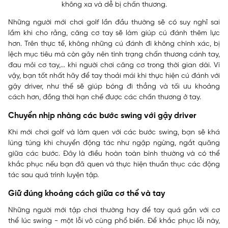
không xa và dễ bị chấn thương.
Những người mới chơi golf lần đầu thường sẽ có suy nghĩ sai
lầm khi cho rằng, căng cơ tay sẽ làm giúp cú đánh thêm lực
hơn. Trên thực tế, không những cú đánh đi không chính xác, bị
lệch mục tiêu mà còn gây nên tình trạng chấn thương cánh tay,
đau mỏi cơ tay,... khi người chơi căng cơ trong thời gian dài. Vì
vậy, bạn tốt nhất hãy để tay thoải mái khi thực hiện cú đánh với
gậy driver, như thế sẽ giúp bóng đi thẳng và tối ưu khoảng
cách hơn, đồng thời hạn chế được các chấn thương ở tay.
Chuyển nhịp nhàng các bước swing với gậy driver
Khi mới chơi golf và làm quen với các bước swing, bạn sẽ khá
lúng túng khi chuyển động tác như ngập ngừng, ngắt quãng
giữa các bước. Đây là điều hoàn toàn bình thường và có thể
khắc phục nếu bạn đã quen và thực hiện thuần thục các động
tác sau quá trình luyện tập.
Giữ đúng khoảng cách giữa cơ thể và tay
Những người mới tập chơi thường hay để tay quá gần với cơ
thể lúc swing - một lỗi vô cùng phổ biến. Để khắc phục lỗi này,