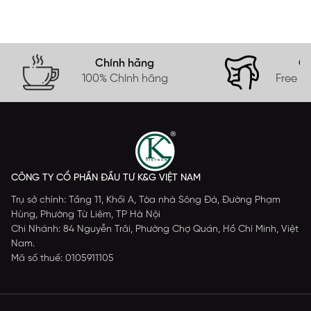
Chính hãng
Gi
100% Chính hãng
Free s
CÔNG TY CỔ PHẦN ĐẦU TƯ K&G VIỆT NAM
Trụ sở chính: Tầng 11, Khối A, Tòa nhà Sông Đà, Đường Phạm
Hùng, Phường Từ Liêm, TP Hà Nội
Chi Nhánh: 84 Nguyễn Trãi, Phường Chợ Quán, Hồ Chí Minh, Việt
Nam.
Mã số thuế: 0105911105