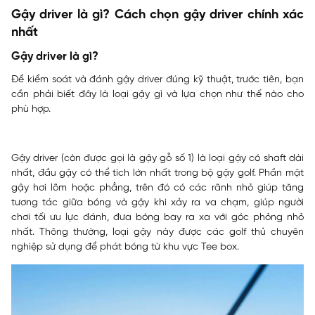
Gậy driver là gì? Cách chọn gậy driver chính xác
nhất
Gậy driver là gì?
Để kiểm soát và đánh gậy driver đúng kỹ thuật, trước tiên, bạn
cần phải biết đây là loại gậy gì và lựa chọn như thế nào cho
phù hợp.
Gậy driver (còn được gọi là gậy gỗ số 1) là loại gậy có shaft dài
nhất, đầu gậy có thể tích lớn nhất trong bộ gậy golf. Phần mặt
gậy hơi lõm hoặc phẳng, trên đó có các rãnh nhỏ giúp tăng
tương tác giữa bóng và gậy khi xảy ra va chạm, giúp người
chơi tối ưu lực đánh, đưa bóng bay ra xa với góc phỏng nhỏ
nhất. Thông thường, loại gậy này được các golf thủ chuyên
nghiệp sử dụng để phát bóng từ khu vực Tee box.