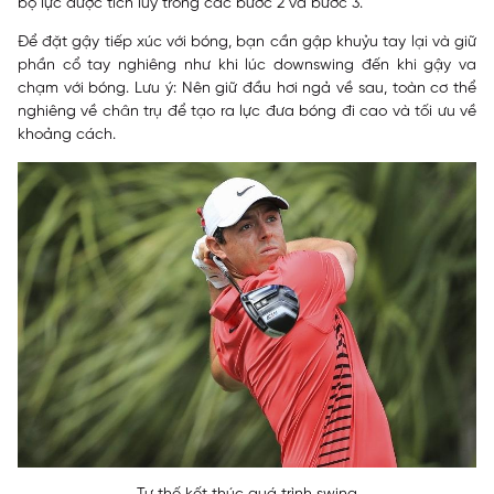
bộ lực được tích lũy trong các bước 2 và bước 3.
Để đặt gậy tiếp xúc với bóng, bạn cần gập khuỷu tay lại và giữ
phần cổ tay nghiêng như khi lúc downswing đến khi gậy va
chạm với bóng.
Lưu ý: Nên giữ đầu hơi ngả về sau, toàn cơ thể
nghiêng về chân trụ để tạo ra lực đưa bóng đi cao và tối ưu về
khoảng cách.