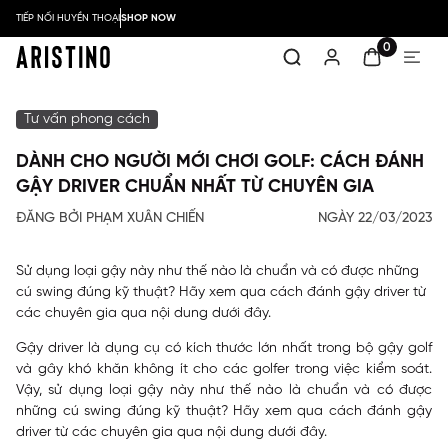
TIẾP NỐI HUYỀN THOẠI
SHOP NOW
0
Tư vấn phong cách
DÀNH CHO NGƯỜI MỚI CHƠI GOLF: CÁCH ĐÁNH
GẬY DRIVER CHUẨN NHẤT TỪ CHUYÊN GIA
ĐĂNG BỞI PHẠM XUÂN CHIẾN
NGÀY 22/03/2023
Sử dụng loại gậy này như thế nào là chuẩn và có được những
cú swing đúng kỹ thuật? Hãy xem qua cách đánh gậy driver từ
các chuyên gia qua nội dung dưới đây.
Gậy driver là dụng cụ có kích thước lớn nhất trong bộ gậy golf
và gây khó khăn không ít cho các golfer trong việc kiểm soát.
Vậy, sử dụng loại gậy này như thế nào là chuẩn và có được
những cú swing đúng kỹ thuật? Hãy xem qua
cách đánh gậy
driver
từ các chuyên gia qua nội dung dưới đây.