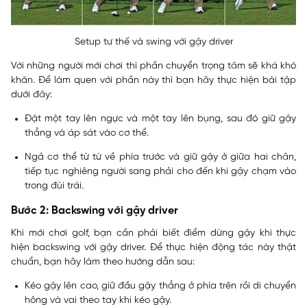
Setup tư thế và swing với gậy driver
Với những người mới chơi thì phần chuyển trọng tâm sẽ khá khó
khăn. Để làm quen với phần này thì bạn hãy thực hiện bài tập
dưới đây:
Đặt một tay lên ngực và một tay lên bụng, sau đó giữ gậy
thẳng và áp sát vào cơ thể.
Ngả cơ thể từ từ về phía trước và giữ gậy ở giữa hai chân,
tiếp tục nghiêng người sang phải cho đến khi gậy chạm vào
trong đùi trái.
Bước 2: Backswing với gậy driver
Khi mới chơi golf, bạn cần phải biết điểm dừng gậy khi thực
hiện backswing với gậy driver. Để thực hiện động tác này thật
chuẩn, bạn hãy làm theo hướng dẫn sau:
Kéo gậy lên cao, giữ đầu gậy thẳng ở phía trên rồi di chuyển
hông và vai theo tay khi kéo gậy.