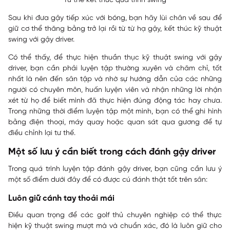
Tư thế kết thúc quá trình swing
Sau khi đưa gậy tiếp xúc với bóng, bạn hãy lùi chân về sau để
giữ cơ thể thăng bằng trở lại rồi từ từ hạ gậy, kết thúc kỹ thuật
swing với gậy driver.
Có thể thấy, để thực hiện thuần thục kỹ thuật swing với gậy
driver, bạn cần phải luyện tập thường xuyên và chăm chỉ, tốt
nhất là nên đến sân tập và nhờ sự hướng dẫn của các những
người có chuyên môn, huấn luyện viên và nhận những lời nhận
xét từ họ để biết mình đã thực hiện đúng động tác hay chưa.
Trong những thời điểm luyện tập một mình, bạn có thể ghi hình
bằng điện thoại, máy quay hoặc quan sát qua gương để tự
điều chỉnh lại tư thế.
Một số lưu ý cần biết trong cách đánh gậy driver
Trong quá trình luyện tập đánh gậy driver, bạn cũng cần lưu ý
một số điểm dưới đây để có được cú đánh thật tốt trên sân:
Luôn giữ cánh tay thoải mái
Điều quan trọng để các golf thủ chuyên nghiệp có thể thực
hiện kỹ thuật swing mượt mà và chuẩn xác, đó là luôn giữ cho