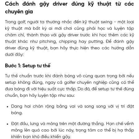
Cách đánh gậy driver đúng kỹ thuật từ các
chuyên gia
Trong golf, người ta thường nhắc đến kỹ thuật swing - một loại
kỹ thuật mà bất kỳ ai mới chơi cũng phải học và luyện tập
chăm chỉ, thành thạo với gậy driver trước khi học thêm các kỹ
thuật khác như pitching, chipping hay putting. Để đánh gậy
driver đúng kỹ thuật, bạn hãy thực hiện theo các hướng dẫn
dưới đây:
Bước 1: Setup tư thế
Tư thế chuẩn trước khi đánh bóng vô cùng quan trọng bởi nếu
setup không đúng, ngay cả golfer chuyên nghiệp cũng có thể
đưa bóng đi với hiệu suất cực thấp. Do đó, để setup tư thế đúng
chuẩn, bạn hãy luyện tập như sau:
Dang hai chân rộng bằng vai và song song với vị trí đặt
bóng.
Đặt đầu, lưng và mông trên một đường thẳng. Hạn chế vểnh
mông lên quá cao bởi lúc này, trọng tâm cơ thể bị hạ thấp
khiến bạn khó điều khiển gậy.