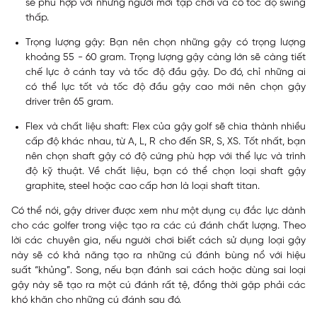
sẽ phù hợp với những người mới tập chơi và có tốc độ swing
thấp.
Trọng lượng gậy:
Bạn nên chọn những gậy có trọng lượng
khoảng 55 - 60 gram. Trọng lượng gậy càng lớn sẽ càng tiết
chế lực ở cánh tay và tốc độ đầu gậy. Do đó, chỉ những ai
có thể lực tốt và tốc độ đầu gậy cao mới nên chọn gậy
driver trên 65 gram.
Flex và chất liệu shaft:
Flex của gậy golf sẽ chia thành nhiều
cấp độ khác nhau, từ A, L, R cho đến SR, S, XS. Tốt nhất, bạn
nên chọn shaft gậy có độ cứng phù hợp với thể lực và trình
độ kỹ thuật. Về chất liệu, bạn có thể chọn loại shaft gậy
graphite, steel hoặc cao cấp hơn là loại shaft titan.
Có thể nói, gậy driver được xem như một dụng cụ đắc lực dành
cho các golfer trong việc tạo ra các cú đánh chất lượng. Theo
lời các chuyên gia, nếu người chơi biết cách sử dụng loại gậy
này sẽ có khả năng tạo ra những cú đánh bùng nổ với hiệu
suất “khủng”. Song, nếu bạn đánh sai cách hoặc dùng sai loại
gậy này sẽ tạo ra một cú đánh rất tệ, đồng thời gặp phải các
khó khăn cho những cú đánh sau đó.