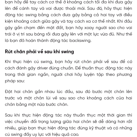
bạn hãy để tay cách cơ thể ở khoảng cách tối đa khi đưa gậy
lên để cánh tay và vai được thoải mái. Sau đó, hãy thực hiện
động tác swing bằng cách đưa gậy bằng cả hai tay với điều
kiện khoảng cách giữa gậy và tay cách xa cơ thể nhất. Khi đầu
gậy gần chạm đến mặt đất, bạn hãy xoay người sao cho vai
trái ở vị trí sau bóng rồi đưa gậy lên với một lực vừa đủ. Như thế
là bạn đã hoàn thành động tác backswing.
Rút chân phải về sau khi swing
Khi thực hiện cú swing, bạn hãy rút chân phải về sau để có
cách đánh gậy driver đúng chuẩn. Để thuần thục động tác này
trong thời gian ngắn, người chơi hãy luyện tập theo phương
pháp sau:
Đặt hai chân gần nhau lúc đầu, sau đó bước một chân lên
trước và một chân lùi về sau sao cho khoảng cách của hai
chân bằng một nửa bước chân.
Sau khi thực hiện động tác này thuần thục một thời gian thì
việc chuyển đổi trọng lượng giữa hai chân sẽ dễ dàng hơn rất
nhiều, giúp bạn thực hiện động tác đúng kỹ thuật và có những
cú swing đầy uy lực với hiệu quả cao.