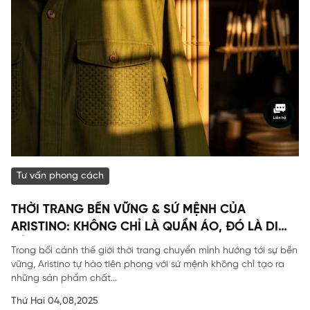
Tư vấn phong cách
THỜI TRANG BỀN VỮNG & SỨ MỆNH CỦA
ARISTINO: KHÔNG CHỈ LÀ QUẦN ÁO, ĐÓ LÀ DI
SẢN
Trong bối cảnh thế giới thời trang chuyển mình hướng tới sự bền
vững, Aristino tự hào tiên phong với sứ mệnh không chỉ tạo ra
những sản phẩm chất...
Thứ Hai 04,08,2025