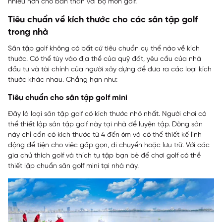
nhiều hơn cho bản thân với bộ môn golf.
Tiêu chuẩn về kích thước cho các sân tập golf
trong nhà
Sân tập golf không có bất cứ tiêu chuẩn cụ thể nào về kích
thước. Có thể tùy vào địa thể của quỹ đất, yêu cầu của nhà
đầu tư và tài chính của người xây dựng để đưa ra các loại kích
thước khác nhau. Chẳng hạn như:
Tiêu chuẩn cho sân tập golf mini
Đây là loại sân tập golf có kích thước nhỏ nhất. Người chơi có
thể thiết lập sân tập golf này tại nhà để luyện tập. Dòng sân
này chỉ cần có kích thước từ 4 đến 6m và có thể thiết kế linh
động để tiện cho việc gấp gọn, di chuyển hoặc lưu trữ. Với các
gia chủ thích golf và thích tụ tập bạn bè để chơi golf có thể
thiết lập chuẩn sân golf mini tại nhà này.