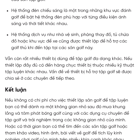
Hệ thống đèn chiếu sáng là một trong những khu vực đánh
golf để bật hệ thống đèn phù hợp với từng điều kiện ánh
sáng và thời tiết khác nhau.
Hệ thống dịch vụ như nhà vệ sinh, phòng thay đồ, tủ chứa
đồ hoặc khu vực để xe cũng được thiết lập để hỗ trợ các
golf thủ khi đến tập tại các sân golf này.
Vẫn còn rất nhiều thiết bị dùng để tập golf đa dạng khác. Nếu
thiết lập đầy đủ có đến hàng chục thiết bị thuộc nhiều kỹ thuật
tập luyện khác nhau. Vấn đề về thiết bị hỗ trợ tập golf sẽ được
chia sẻ ở các chuyên đề tiếp theo.
Kết luận
Nếu không có chi phí cho việc thiết lập sân golf để tập luyện
bạn có thể dành ra một không gian nhỏ sau đó mua khung
lồng và tâm phát bóng golf cùng với các dụng cụ chuyên để
tập golf và trải nghiệm trong các không gian nhỏ của mình.
Hoặc có thời gian bạn có thể tìm đến các sân tập golf hoặc
tham khảo video, hình ảnh, bài viết về golf để tích lũy kinh
nghiệm chơi golf của mình trên nhiều khía cạnh khác nhau.