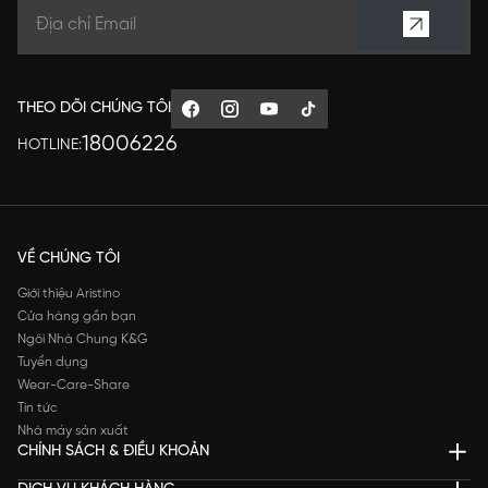
THEO DÕI CHÚNG TÔI
18006226
HOTLINE:
VỀ CHÚNG TÔI
Giới thiệu Aristino
Cửa hàng gần bạn
Ngôi Nhà Chung K&G
Tuyển dụng
Wear-Care-Share
Tin tức
Nhà máy sản xuất
CHÍNH SÁCH & ĐIỀU KHOẢN