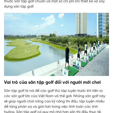
thước sân tập golf
chuẩn và một số chi phí khi thiết kế và xây
dựng sân tập golf.
Vai trò của sân tập golf đối với người mới chơi
Sân tập golf là nơi để các golf thủ tập luyện trước khi tiến ra
các sân golf lớn của Việt Nam và thế giới. Những sân golf này
sẽ giúp người chơi nâng cao kỹ năng thi đấu, tập luyện nhiều
để tăng phản xạ và giỏi hơn trong việc tính toán các tình
huống. Sân tập golf có quy mô nhỏ hơn sân thi đấu thực tế.