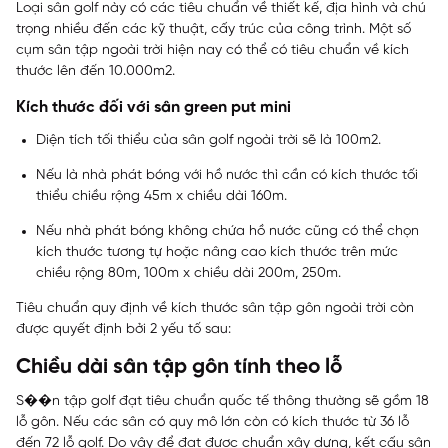
Loại sân golf này có các tiêu chuẩn về thiết kế, địa hình và chú
trọng nhiều đến các kỹ thuật, cấy trúc của công trình. Một số
cụm sân tập ngoài trời hiện nay có thể có tiêu chuẩn về kích
thước lên đến 10.000m2.
Kích thước đối với sân green put mini
Diện tích tối thiểu của sân golf ngoài trời sẽ là 100m2.
Nếu là nhà phát bóng với hồ nước thì cần có kích thước tối
thiểu chiều rộng 45m x chiều dài 160m.
Nếu nhà phát bóng không chứa hồ nước cũng có thể chọn
kích thước tương tự hoặc nâng cao kích thước trên mức
chiều rộng 80m, 100m x chiều dài 200m, 250m.
Tiêu chuẩn quy định về kích thước sân tập gôn ngoài trời còn
được quyết định bởi 2 yếu tố sau:
Chiều dài sân tập gôn tính theo lỗ
S��n tập golf đạt tiêu chuẩn quốc tế thông thường sẽ gồm 18
lỗ gôn. Nếu các sân có quy mô lớn còn có kích thước từ 36 lỗ
đến 72 lỗ golf. Do vậy để đạt được chuẩn xây dựng, kết cấu sân