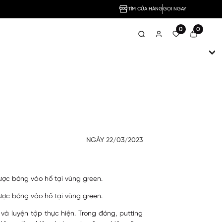
TÌM CỬA HÀNG
GỌI NGAY
0
0
NGÀY 22/03/2023
được bóng vào hố tại vùng green.
ược bóng vào hố tại vùng green.
à luyện tập thực hiện. Trong đóng, putting