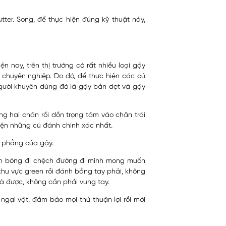
ter. Song, để thực hiện đúng kỹ thuật này,
n nay, trên thị trường có rất nhiều loại gậy
 chuyên nghiệp. Do đó, để thực hiện các cú
người khuyên dùng đó là gậy bản dẹt và gậy
ng hai chân rồi dồn trọng tâm vào chân trái
 hiện những cú đánh chính xác nhất.
t phẳng của gậy.
nh bóng đi chệch đường đi mình mong muốn
khu vực green rồi đánh bằng tay phải, không
là được, không cần phải vung tay.
 ngại vật, đảm bảo mọi thứ thuận lợi rồi mới