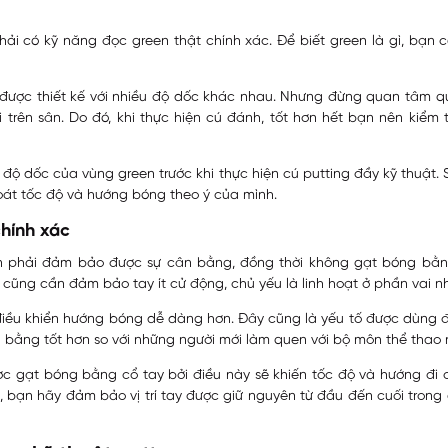
hải có kỹ năng đọc green thật chính xác. Để biết green là gì, bạn 
 được thiết kế với nhiều độ dốc khác nhau. Nhưng đừng quan tâm qu
trên sân. Do đó, khi thực hiện cú đánh, tốt hơn hết bạn nên kiểm 
ộ dốc của vùng green trước khi thực hiện cú putting đầy kỹ thuật. 
oát tốc độ và hướng bóng theo ý của mình.
chính xác
 cần phải đảm bảo được sự cân bằng, đồng thời không gạt bóng bằn
 cũng cần đảm bảo tay ít cử động, chủ yếu là linh hoạt ở phần vai nh
iều khiển hướng bóng dễ dàng hơn. Đây cũng là yếu tố được dùng để
 bằng tốt hơn so với những người mới làm quen với bộ môn thể thao 
c gạt bóng bằng cổ tay bởi điều này sẽ khiến tốc độ và hướng đi 
, bạn hãy đảm bảo vị trí tay được giữ nguyên từ đầu đến cuối trong