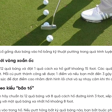
cố gắng đưa bóng vào hố bằng kỹ thuật putting trong quá trình luyệ
 với vòng xoắn ốc
12 quả bóng và đặt 1 quả cách xa hố golf khoảng 15 foot. Các quả
t. Mỗi cú putt thành công sẽ được 1 điểm và nếu bạn mất đến 3 gậy 
sức để đạt điểm cao nhằm định hình lối chơi và sự nhạy cảm khi thi 
heo kiểu “bão tố”
n hãy chuẩn bị 12 quả bóng với 8 quả cách hố đường kính 3 foot, xế
g với một quả bóng xa nhất hố khoảng 8 foot.
 vào trong hố. Nếu putt hỏng bất kỳ quả bóng nào, bạn bắt buộc phải