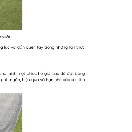
 thuật
g lực và dần quen tay trong những lần thực
ị cho mình một chiếc hố giả, sau đó đặt bóng
ú putt ngắn, hiệu quả và hạn chế các sai lầm