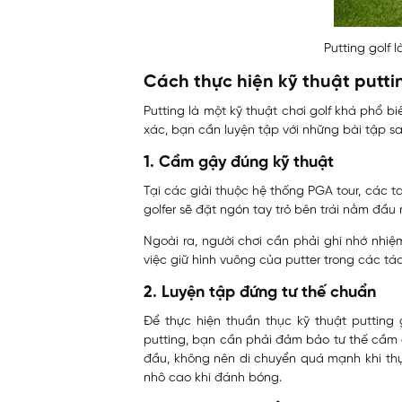
Putting golf 
Cách thực hiện kỹ thuật putti
Putting là một kỹ thuật chơi golf khá phổ 
xác, bạn cần luyện tập với những bài tập sa
1. Cầm gậy đúng kỹ thuật
Tại các giải thuộc hệ thống PGA tour, các 
golfer sẽ đặt ngón tay trỏ bên trái nằm đầu
Ngoài ra, người chơi cần phải ghi nhớ nhi
việc giữ hình vuông của putter trong các tác
2. Luyện tập đứng tư thế chuẩn
Để thực hiện thuần thục kỹ thuật putting
putting, bạn cần phải đảm bảo tư thế cầm 
đầu, không nên di chuyển quá mạnh khi thực
nhô cao khi đánh bóng.