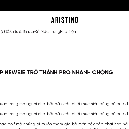
Bộ Đồ
Suits & Blazer
Đồ Mặc Trong
Phụ Kiện
IÚP NEWBIE TRỞ THÀNH PRO NHANH CHÓNG
ật quan trọng mà người chơi bắt đầu cần phải thực hiện đúng để đưa 
quan trọng mà người chơi bắt đầu cần phải thực hiện đúng để đưa đ
thao golf mà những ai muốn tham gia bộ môn này cần phải học hỏi v