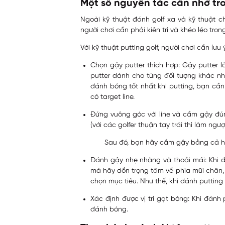
Một số nguyên tắc cần nhớ tro
Ngoài kỹ thuật đánh golf xa và kỹ thuật c
người chơi cần phải kiên trì và khéo léo tron
Với kỹ thuật putting golf, người chơi cần lưu
Chọn gậy putter thích hợp:
Gậy putter l
putter dành cho từng đối tượng khác nh
đánh bóng tốt nhất khi putting, bạn cầ
có target line.
Đứng vuông góc với line và cầm gậy đ
(với các golfer thuận tay trái thì làm ng
Sau đó, bạn hãy cầm gậy bằng cả ha
Đánh gậy nhẹ nhàng và thoải mái:
Khi 
mà hãy dồn trọng tâm về phía mũi chân, 
chọn mục tiêu. Như thế, khi đánh putting
Xác định được vị trí gạt bóng:
Khi đánh 
đánh bóng.