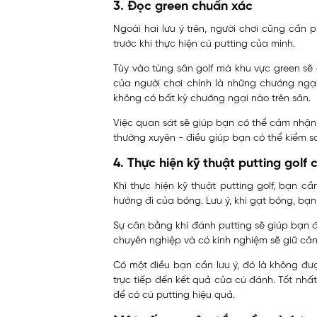
3. Đọc green chuẩn xác
Ngoài hai lưu ý trên, người chơi cũng cần p
trước khi thực hiện cú putting của mình.
Tùy vào từng sân golf mà khu vực green sẽ
của người chơi chính là những chướng ngại 
không có bất kỳ chướng ngại nào trên sân.
Việc quan sát sẽ giúp bạn có thể cảm nhận đ
thường xuyên - điều giúp bạn có thể kiểm s
4. Thực hiện kỹ thuật putting golf 
Khi thực hiện kỹ thuật putting golf, bạn
hướng đi của bóng. Lưu ý, khi gạt bóng, bạn
Sự cân bằng khi đánh putting sẽ giúp bạn đ
chuyên nghiệp và có kinh nghiệm sẽ giữ cân
Có một điều bạn cần lưu ý, đó là
không đượ
trực tiếp đến kết quả của cú đánh. Tốt nhất
để có cú putting hiệu quả.