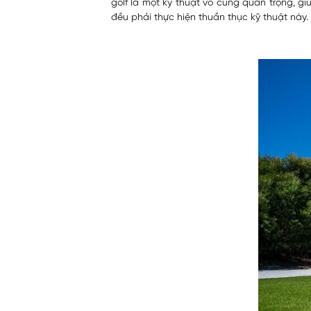
golf là một kỹ thuật vô cùng quan trọng, g
đều phải thực hiện thuần thục kỹ thuật này.