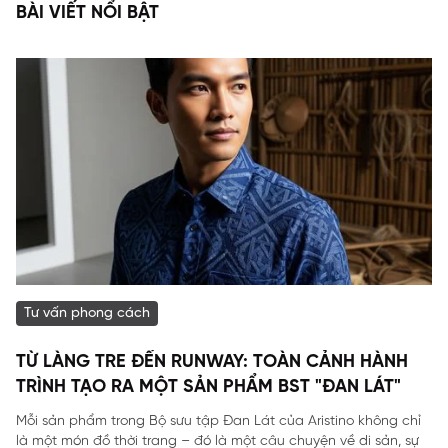
BÀI VIẾT NỔI BẬT
Tư vấn phong cách
TỪ LÀNG TRE ĐẾN RUNWAY: TOÀN CẢNH HÀNH
TRÌNH TẠO RA MỘT SẢN PHẨM BST "ĐAN LÁT"
Mỗi sản phẩm trong Bộ sưu tập Đan Lát của Aristino không chỉ
là một món đồ thời trang – đó là một câu chuyện về di sản, sự