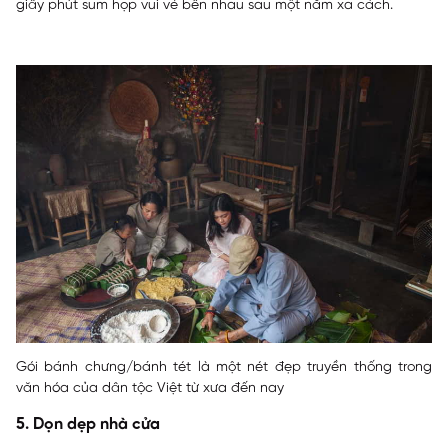
giây phút sum họp vui vẻ bên nhau sau một năm xa cách.
Gói bánh chưng/bánh tét là một nét đẹp truyền thống trong
văn hóa của dân tộc Việt từ xưa đến nay
5. Dọn dẹp nhà cửa