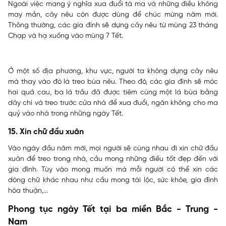
Ngoài việc mang ý nghĩa xua đuổi tà ma và những điều không
may mắn, cây nêu còn được dùng để chúc mừng năm mới.
Thông thường, các gia đình sẽ dựng cây nêu từ mùng 23 tháng
Chạp và hạ xuống vào mùng 7 Tết.
Ở một số địa phương, khu vực, người ta không dựng cây nêu
mà thay vào đó là treo bùa nêu. Theo đó, các gia đình sẽ móc
hai quả cau, ba lá trầu đã được tiêm cùng một lá bùa bằng
dây chì và treo trước cửa nhà để xua đuổi, ngăn không cho ma
quỷ vào nhà trong những ngày Tết.
15. Xin chữ đầu xuân
Vào ngày đầu năm mới, mọi người sẽ cùng nhau đi xin chữ đầu
xuân để treo trong nhà, cầu mong những điều tốt đẹp đến với
gia đình. Tùy vào mong muốn mà mỗi người có thể xin các
dòng chữ khác nhau như cầu mong tài lộc, sức khỏe, gia đình
hòa thuận,...
Phong tục ngày Tết tại ba miền Bắc - Trung -
Nam