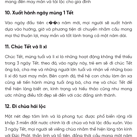
mang đến may mắn và tài lộc cho gia đình
10. Xuất hành ngày mùng 1 Tết
Vào ngày đầu tiên c��a năm mới, mọi người sẽ xuất hành
dựa vào hướng, giờ và phương tiện di chuyển nhằm cầu mong
mọi thứ thuận lợi, may mắn và tốt lành trong cả một năm dài.
11. Chúc Tết và lì xì
Chúc Tết, mừng tuổi và lì xì là những hoạt động không thể thiếu
trong 3 ngày Tết. theo đó, vào ngày này, trẻ em sẽ đi chúc Tết
ông bà, cha mẹ và những người lớn tuổi và nhận về những bao
lì xì đỏ tươi may mắn. Bên cạnh đó, thế hệ con cháu làm ăn xa
cũng sẽ tiến hành mừng tuổi ông bà, cha mẹ và chúc Tết để
thể hiện lòng biết ơn, kính trọng và hiếu thảo cũng như mong
ước những điều tốt đẹp sẽ đến với các đấng sinh thành.
12. Đi chùa hái lộc
Một nét đẹp tâm linh và là phong tục được phổ biến rộng rãi
khắp 3 miền đất nước chính là đi chùa và hái lộc đầu xuân. Vào
3 ngày Tết, mọi người sẽ viếng chùa nhằm thể hiện lòng tôn kính
với Đức Phật, thần linh và tổ tiên, đồng thời cầu mong một năm