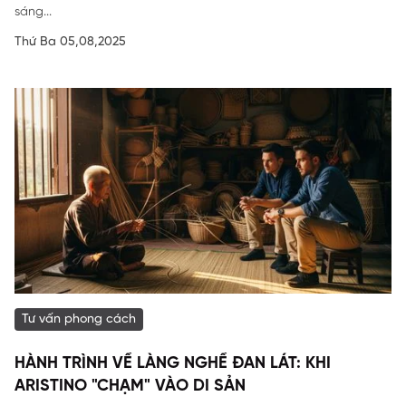
sáng...
Thứ Ba 05,08,2025
Tư vấn phong cách
HÀNH TRÌNH VỀ LÀNG NGHỀ ĐAN LÁT: KHI
ARISTINO "CHẠM" VÀO DI SẢN