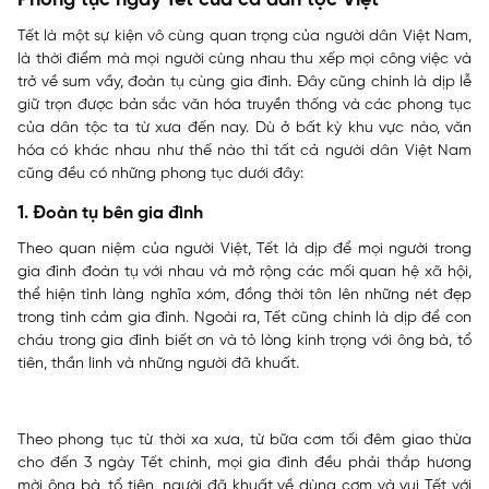
Phong tục ngày Tết của cả dân tộc Việt
Tết là một sự kiện vô cùng quan trọng của người dân Việt Nam,
là thời điểm mà mọi người cùng nhau thu xếp mọi công việc và
trở về sum vầy, đoàn tụ cùng gia đình. Đây cũng chính là dịp lễ
giữ trọn được bản sắc văn hóa truyền thống và các phong tục
của dân tộc ta từ xưa đến nay. Dù ở bất kỳ khu vực nào, văn
hóa có khác nhau như thế nào thì tất cả người dân Việt Nam
cũng đều có những phong tục dưới đây:
1. Đoàn tụ bên gia đình
Theo quan niệm của người Việt, Tết là dịp để mọi người trong
gia đình đoàn tụ với nhau và mở rộng các mối quan hệ xã hội,
thể hiện tình làng nghĩa xóm, đồng thời tôn lên những nét đẹp
trong tình cảm gia đình. Ngoài ra, Tết cũng chính là dịp để con
cháu trong gia đình biết ơn và tỏ lòng kính trọng với ông bà, tổ
tiên, thần linh và những người đã khuất.
Theo phong tục từ thời xa xưa, từ bữa cơm tối đêm giao thừa
cho đến 3 ngày Tết chính, mọi gia đình đều phải thắp hương
mời ông bà, tổ tiên, người đã khuất về dùng cơm và vui Tết với