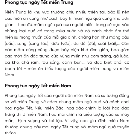
Phong tục ngày Tết miền Trung
Miền Trung là khu vực thường chịu nhiều thiên tai, bão lũ nên
các món ăn cũng như cách bày trí mâm ngũ quả cũng khá đơn
giản. Theo đó, mâm ngũ quả của người miền Trung sẽ dựa vào
những loại quả có trong mùa xuân và có cách phát âm thể
hiện sự mong muốn của mỗi gia đình, chẳng hạn như mãng cầu
(cầu), sung (sung túc), dừa (vừa), đu đủ (đủ), xoài (xài),... Còn
các mâm cúng cũng được bày biện khá đơn giản, bao gồm
các món ăn đặc trưng của vùng miền như cơm trắng, gà luộc,
cá kho, chả ram, rau sống, canh bún,... và đặc biệt phải có
bánh tét - món ăn biểu tượng của người miền Trung và miền
Nam.
Phong tục ngày Tết miền Nam
Phong tục ngày Tết của người dân miền Nam có sự tương đồng
so với miền Trung về cách chưng mâm ngũ quả và cách chơi
hoa ngày Tết. Nếu miền Bắc, hoa đào chính là loài hoa đặc
trưng thì ở miền Nam, hoa mai chính là biểu tượng của sự may
mắn, thịnh vượng và tài lộc. Vì vậy, các gia đình miền Nam
thường chưng cây mai ngày Tết cùng với mâm ngũ quả truyền
thống.