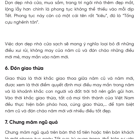
Dọn dẹp nhà cửa, mua sắm, trang trí ngôi nhà thêm đẹp mắt,
lộng lẫy hơn chính là phong tục không thể thiếu vào mỗi dịp
Tết. Phong tục này còn có một cái tên rất “kiêu”, đó là “Tống
cựu nghênh tân”.
Việc dọn dẹp nhà cửa sạch sẽ mang ý nghĩa loại bỏ đi những
điều xui rủi, không may của năm cũ và đón chào những điều
mới mẻ, may mắn vào năm mới.
6. Đón giao thừa
Giao thừa là thời khắc giao thoa giữa năm cũ và năm mới,
được xem là thời điểm quyết định mọi điều may mắn trong năm
và là khoảnh khắc con người và đất trời trở nên gần gũi hơn.
Vào thời khắc giao thừa, tất cả mọi tỉnh thành của Việt Nam
đều thực hiện bắn pháo hoa, cúng giao thừa,... để tạm biệt
năm cũ và đón chào năm mới với nhiều điều tốt đẹp.
7. Chưng mâm ngũ quả
Chưng mâm ngũ quả trên bàn thờ tổ tiên hoặc trên bàn khách