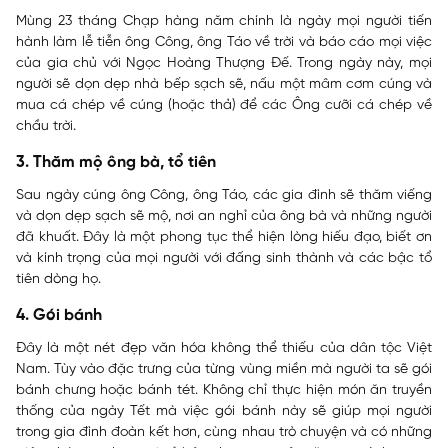
Mùng 23 tháng Chạp hàng năm chính là ngày mọi người tiến
hành làm lễ tiễn ông Công, ông Táo về trời và báo cáo mọi việc
của gia chủ với Ngọc Hoàng Thượng Đế. Trong ngày này, mọi
người sẽ dọn dẹp nhà bếp sạch sẽ, nấu một mâm cơm cúng và
mua cá chép về cúng (hoặc thả) để các Ông cưỡi cá chép về
chầu trời.
3. Thăm mộ ông bà, tổ tiên
Sau ngày cúng ông Công, ông Táo, các gia đình sẽ thăm viếng
và dọn dẹp sạch sẽ mộ, nơi an nghỉ của ông bà và những người
đã khuất. Đây là một phong tục thể hiện lòng hiếu đạo, biết ơn
và kính trọng của mọi người với đấng sinh thành và các bậc tổ
tiên dòng họ.
4. Gói bánh
Đây là một nét đẹp văn hóa không thể thiếu của dân tộc Việt
Nam. Tùy vào đặc trưng của từng vùng miền mà người ta sẽ gói
bánh chưng hoặc bánh tét. Không chỉ thực hiện món ăn truyền
thống của ngày Tết mà việc gói bánh này sẽ giúp mọi người
trong gia đình đoàn kết hơn, cùng nhau trò chuyện và có những