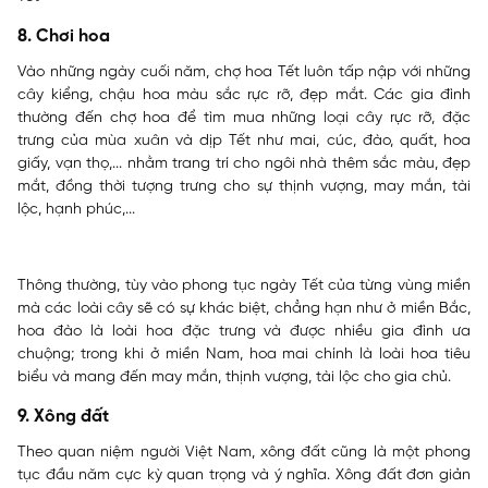
8. Chơi hoa
Vào những ngày cuối năm, chợ hoa Tết luôn tấp nập với những
cây kiểng, chậu hoa màu sắc rực rỡ, đẹp mắt. Các gia đình
thường đến chợ hoa để tìm mua những loại cây rực rỡ, đặc
trưng của mùa xuân và dịp Tết như mai, cúc, đào, quất, hoa
giấy, vạn thọ,... nhằm trang trí cho ngôi nhà thêm sắc màu, đẹp
mắt, đồng thời tượng trưng cho sự thịnh vượng, may mắn, tài
lộc, hạnh phúc,...
Thông thường, tùy vào phong tục ngày Tết của từng vùng miền
mà các loài cây sẽ có sự khác biệt, chẳng hạn như ở miền Bắc,
hoa đào là loài hoa đặc trưng và được nhiều gia đình ưa
chuộng; trong khi ở miền Nam, hoa mai chính là loài hoa tiêu
biểu và mang đến may mắn, thịnh vượng, tài lộc cho gia chủ.
9. Xông đất
Theo quan niệm người Việt Nam, xông đất cũng là một phong
tục đầu năm cực kỳ quan trọng và ý nghĩa. Xông đất đơn giản