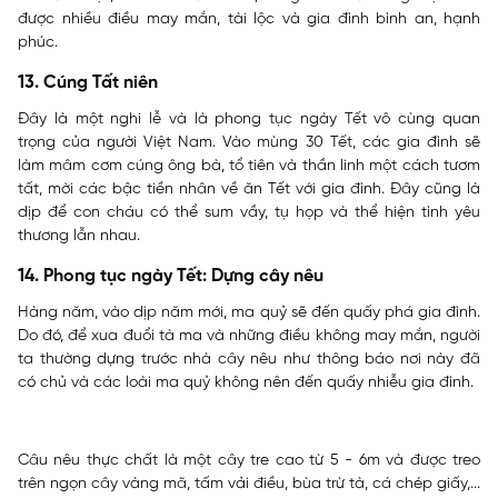
được nhiều điều may mắn, tài lộc và gia đình bình an, hạnh
phúc.
13. Cúng Tất niên
Đây là một nghi lễ và là phong tục ngày Tết vô cùng quan
trọng của người Việt Nam. Vào mùng 30 Tết, các gia đình sẽ
làm mâm cơm cúng ông bà, tổ tiên và thần linh một cách tươm
tất, mời các bậc tiền nhân về ăn Tết với gia đình. Đây cũng là
dịp để con cháu có thể sum vầy, tụ họp và thể hiện tình yêu
thương lẫn nhau.
14. Phong tục ngày Tết: Dựng cây nêu
Hàng năm, vào dịp năm mới, ma quỷ sẽ đến quấy phá gia đình.
Do đó, để xua đuổi tà ma và những điều không may mắn, người
ta thường dựng trước nhà cây nêu như thông báo nơi này đã
có chủ và các loài ma quỷ không nên đến quấy nhiễu gia đình.
Câu nêu thực chất là một cây tre cao từ 5 - 6m và được treo
trên ngọn cây vàng mã, tấm vải điều, bùa trừ tà, cá chép giấy,...