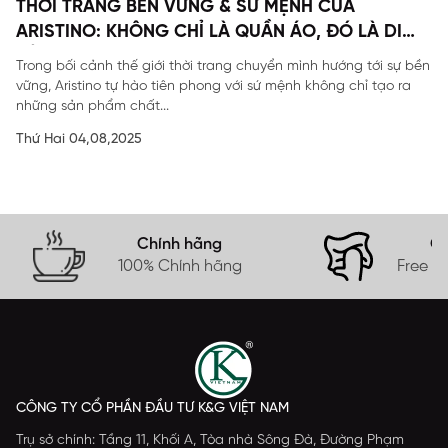
THỜI TRANG BỀN VỮNG & SỨ MỆNH CỦA
ARISTINO: KHÔNG CHỈ LÀ QUẦN ÁO, ĐÓ LÀ DI
SẢN
Trong bối cảnh thế giới thời trang chuyển mình hướng tới sự bền
vững, Aristino tự hào tiên phong với sứ mệnh không chỉ tạo ra
những sản phẩm chất...
Thứ Hai 04,08,2025
Chính hãng
Gi
100% Chính hãng
Free s
CÔNG TY CỔ PHẦN ĐẦU TƯ K&G VIỆT NAM
Trụ sở chính: Tầng 11, Khối A, Tòa nhà Sông Đà, Đường Phạm