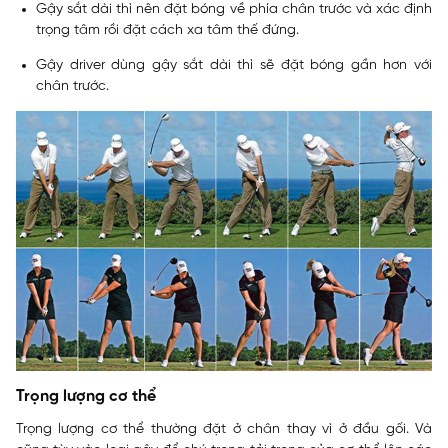
Gậy sắt dài thì nên đặt bóng về phía chân trước và xác định
trọng tâm rồi đặt cách xa tâm thế đứng.
Gậy driver dùng gậy sắt dài thì sẽ đặt bóng gần hơn với
chân trước.
Trọng lượng cơ thể
Trọng lượng cơ thể thường đặt ở chân thay vì ở đầu gối. Và