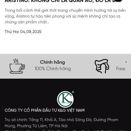
ARISTINO: KHÔNG CHỈ LÀ QUẦN ÁO, ĐÓ LÀ DI
SẢN
Trong bối cảnh thế giới thời trang chuyển mình hướng tới sự bền
vững, Aristino tự hào tiên phong với sứ mệnh không chỉ tạo ra
những sản phẩm chất...
Thứ Hai 04,08,2025
Chính hãng
Gi
100% Chính hãng
Free s
CÔNG TY CỔ PHẦN ĐẦU TƯ K&G VIỆT NAM
Trụ sở chính: Tầng 11, Khối A, Tòa nhà Sông Đà, Đường Phạm
Hùng, Phường Từ Liêm, TP Hà Nội