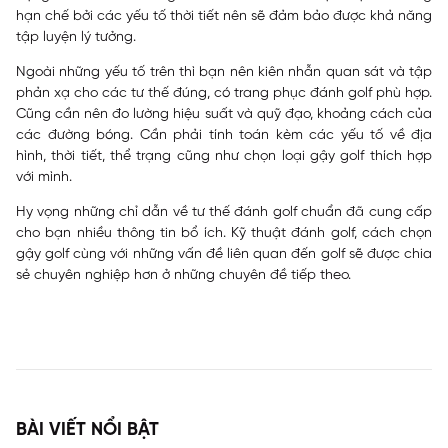
hạn chế bởi các yếu tố thời tiết nên sẽ đảm bảo được khả năng
tập luyện lý tưởng.
Ngoài những yếu tố trên thì bạn nên kiên nhẫn quan sát và tập
phản xạ cho các tư thế đúng, có
trang phục đánh golf phù hợp
.
Cũng cần nên đo lường hiệu suất và quỹ đạo, khoảng cách của
các đường bóng. Cần phải tính toán kèm các yếu tố về địa
hình, thời tiết, thể trạng cũng như chọn loại gậy golf thích hợp
với mình.
Hy vọng những chỉ dẫn về tư thế đánh golf chuẩn đã cung cấp
cho bạn nhiều thông tin bổ ích. Kỹ thuật đánh golf, cách chọn
gậy golf cùng với những vấn đề liên quan đến golf sẽ được chia
sẻ chuyên nghiệp hơn ở những chuyên đề tiếp theo.
BÀI VIẾT NỔI BẬT