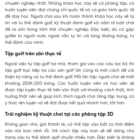
chuyên nghiệp nhất. Những khóa học này sẽ có phòng tập, có
huấn luyện viên đạt chứng chỉ quốc tế và có giáo trình quốc tế
để dạy học. Người chơi sau khi hoàn thành khóa học này sẽ tự
tin với tư thế đánh golf, kỹ thuật đánh golf và nắm rõ luật chơi
để ra sân trong tâm thế chuyên nghiệp. Đặc biệt, dù có gặp
golfer là người nước ngoài vẫn tự tin với từng đường bóng, tư
thế đánh của mình.
Tập golf trên sân thực tế
Ngoài việc tự tập golf tại nhà, tham gia vào các câu lạc bộ thì
tập golf trực tiếp tại các sân golf lớn cũng là một cách để cải
thiện kỹ năng và tư thế đánh golf. Mỗi lần tập người chơi sẽ mất
khoảng 250K/200 bóng. Các huấn luyện viên và học viên sẽ
được tập luyện thực tế trên sân thật với khoảng cách thật, tình
huống thật nên sẽ giúp kích thích người chơi tăng tập trung, có
ý thức rèn luyện và sẽ đạt được kết quả nhanh hơn, tốt hơn.
Trải nghiệm kỹ thuật chơi tại các phòng tập 3D
Không gian nhỏ, giá thành rẻ, có thể tập vào bất cứ thời điểm
nào mà bạn rảnh rỗi. Với cách tập này bạn sẽ dễ dàng chú
trọng vào tư thế đánh golf chuẩn nhiều hơn. Đặc biệt là không