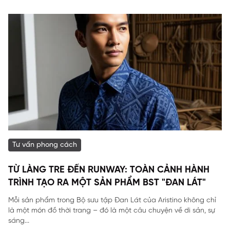
Tư vấn phong cách
TỪ LÀNG TRE ĐẾN RUNWAY: TOÀN CẢNH HÀNH
TRÌNH TẠO RA MỘT SẢN PHẨM BST "ĐAN LÁT"
Mỗi sản phẩm trong Bộ sưu tập Đan Lát của Aristino không chỉ
là một món đồ thời trang – đó là một câu chuyện về di sản, sự
sáng...