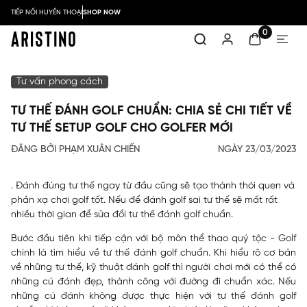
TIẾP NỐI HUYỀN THOẠI
SHOP NOW
0
Tư vấn phong cách
TƯ THẾ ĐÁNH GOLF CHUẨN: CHIA SẺ CHI TIẾT VỀ
TƯ THẾ SETUP GOLF CHO GOLFER MỚI
ĐĂNG BỞI PHẠM XUÂN CHIẾN
NGÀY 23/03/2023
. Đánh đúng tư thế ngay từ đầu cũng sẽ tạo thành thói quen và
phản xạ chơi golf tốt. Nếu để đánh golf sai tư thế sẽ mất rất
nhiều thời gian để sửa đổi tư thế đánh golf chuẩn.
Bước đầu tiên khi tiếp cận với bộ môn thể thao quý tộc - Golf
chính là tìm hiểu về
tư thế đánh golf chuẩn
. Khi hiểu rõ cơ bản
về những tư thế, kỹ thuật đánh golf thì người chơi mới có thể có
những cú đánh đẹp, thành công với đường đi chuẩn xác. Nếu
những cú đánh không được thực hiện với tư thế đánh golf