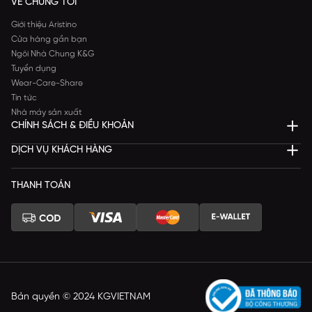
VỀ CHÚNG TÔI
Giới thiệu Aristino
Cửa hàng gần bạn
Ngôi Nhà Chung K&G
Tuyển dụng
Wear-Care-Share
Tin tức
Nhà máy sản xuất
CHÍNH SÁCH & ĐIỀU KHOẢN
DỊCH VỤ KHÁCH HÀNG
THANH TOÁN
Bản quyền © 2024 KGVIETNAM