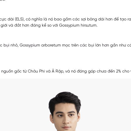
ực dài (ELS), có nghĩa là nó bao gồm các sợi bông dài hơn để tạo r
giới và đắt hơn đáng kể so với Gossypium hirsutum.
ác bụi nhỏ, Gossypium arboretum mọc trên các bụi lớn hơn gần như có
có nguồn gốc từ Châu Phi và Ả Rập, và nó đóng góp chưa đến 2% cho 