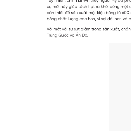
Tuy nhiên, chính Eli Whitney người Mỹ đã p
cụ mới này giúp tách hạt ra khỏi bông một
cần thiết để sản xuất một kiện bông từ 600 
bông chất lượng cao hơn, vì sợi dài hơn và 
Với một vài sự sụt giảm trong sản xuất, chẳ
Trung Quốc và Ấn Độ.