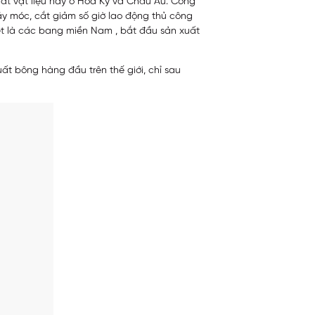
ất vật liệu này ở Hoa Kỳ và Châu Âu. Công
y móc, cắt giảm số giờ lao động thủ công
iệt là các bang miền Nam , bắt đầu sản xuất
ất bông hàng đầu trên thế giới, chỉ sau