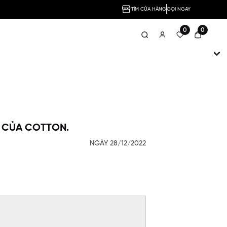
TÌM CỬA HÀNG
GỌI NGAY
0
0
T CỦA COTTON.
NGÀY 28/12/2022