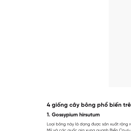
4 giống cây bông phổ biến trê
1. Gossypium hirsutum
Loại bông này là dạng được sản xuất rộng r
Mỹ và các quốc gia xung quanh Biển Ca-ri-