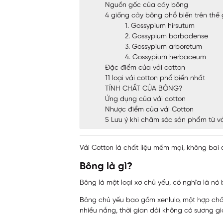
Nguồn gốc của cây bông
4 giống cây bông phổ biến trên thế 
1. Gossypium hirsutum
2. Gossypium barbadense
3. Gossypium arboretum
4. Gossypium herbaceum
Đặc điểm của vải cotton
11 loại vải cotton phổ biến nhất
TÍNH CHẤT CỦA BÔNG?
Ứng dụng của vải cotton
Nhược điểm của vải Cotton
5 Lưu ý khi chăm sóc sản phẩm từ vả
Vải Cotton
là chất liệu mềm mại, không bai d
Bông là gì?
Bông là một loại xơ chủ yếu, có nghĩa là nó
Bông chủ yếu bao gồm xenlulo, một hợp chất
nhiều nắng, thời gian dài không có sương g