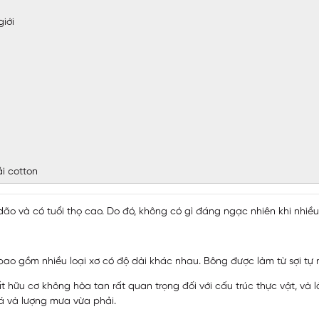
giới
i cotton
ão và có tuổi thọ cao. Do đó, không có gì đáng ngạc nhiên khi nhiều n
 bao gồm nhiều loại xơ có độ dài khác nhau. Bông được làm từ sợi tự
 hữu cơ không hòa tan rất quan trọng đối với cấu trúc thực vật, và 
iá và lượng mưa vừa phải.