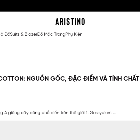
Bộ Đồ
Suits & Blazer
Đồ Mặc Trong
Phụ Kiện
I COTTON: NGUỒN GỐC, ĐẶC ĐIỂM VÀ TÍNH CHẤ
4 giống cây bông phổ biến trên thế giới 1. Gossypium ...