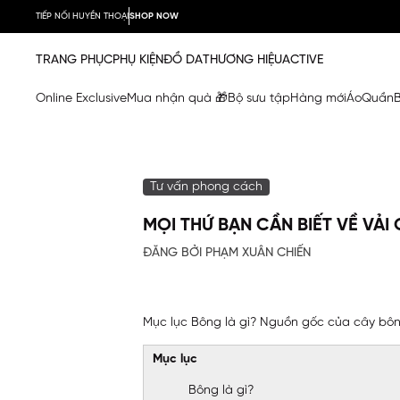
TIẾP NỐI HUYỀN THOẠI
SHOP NOW
TRANG PHỤC
PHỤ KIỆN
ĐỒ DA
THƯƠNG HIỆU
ACTIVE
Online Exclusive
Mua nhận quà 🎁
Bộ sưu tập
Hàng mới
Áo
Quần
Tư vấn phong cách
MỌI THỨ BẠN CẦN BIẾT VỀ VẢ
ĐĂNG BỞI PHẠM XUÂN CHIẾN
Mục lục Bông là gì? Nguồn gốc của cây bông 
Mục lục
Bông là gì?