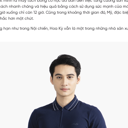
hát minh ra máy tách bông cơ học đã dẫn đến việc tăng cường sản xu
 cách nhanh chóng và hiệu quả bằng cách sử dụng sức mạnh của má
giờ xuống chỉ còn 12 giờ. Cũng trong khoảng thời gian đó, Mỹ, đặc b
chắc hơn một chút.
ng hạn như trong Nội chiến, Hoa Kỳ vẫn là một trong những nhà sản xu