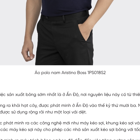
Áo polo nam Aristino Boss 1PS018S2
iệc sản xuất bông sớm nhất là ở Ấn Độ, nơi nguyên liệu này có từ th
ng ra khỏi hạt cây, được phát minh ở Ấn Độ vào thế kỷ thứ mười ba.
ược sử dụng rộng rãi như một loại vải dệt.
 phát minh ra các công nghệ mới như máy kéo sợi, khung kéo sợi và c
các máy kéo sợi này cho phép các nhà sản xuất kéo sợi bông với tố