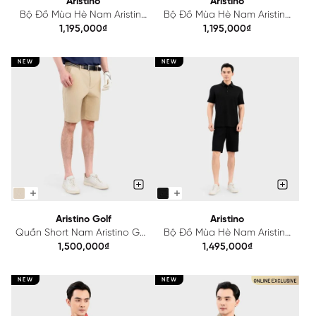
Aristino
Aristino
Bộ Đồ Mùa Hè Nam Aristino
Bộ Đồ Mùa Hè Nam Aristino
AST206SAH2
AST205SAH2
1,195,000₫
1,195,000₫
NEW
NEW
Aristino Golf
Aristino
Quần Short Nam Aristino Golf
Bộ Đồ Mùa Hè Nam Aristino
Golf Fit ASOG02AAH2
AST201SAH2
1,500,000₫
1,495,000₫
NEW
NEW