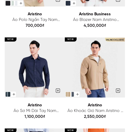
Aristino
Aristino Business
Áo Polo Ngắn Tay Nam
Áo Blazer Nam Aristino
Aristino Regular APS615EDP01
Business Premio 1BZ201S0H2
700,000₫
4,500,000₫
NEW
NEW
Aristino
Aristino
Áo Sơ Mi Dài Tay Nam
Áo Khoác Gió Nam Aristino 1
Aristino Slim Fit ALS425S0H2
lớp Regular Fit AJK605EDP01
1,100,000₫
2,550,000₫
NEW
NEW