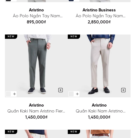
Aristino
Aristino Business
Áo Polo Ngắn Tay Nam
Áo Polo Ngắn Tay Nam
Aristino Regular APS239SAH2
Aristino Business Regular
895,000₫
2,850,000₫
1PS221SAH2
NEW
NEW
Aristino
Aristino
Quần Kaki Nam Aristino Fiero
Quần Kaki Nam Aristino
AKK808A0H0
Regular Fit AKK804A0H0
1,450,000₫
1,450,000₫
NEW
NEW