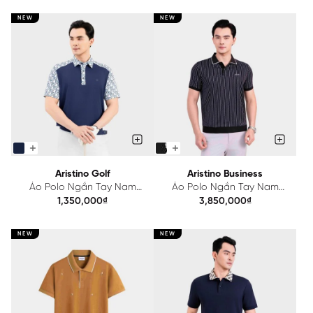
NEW
NEW
Aristino Golf
Aristino Business
Áo Polo Ngắn Tay Nam
Áo Polo Ngắn Tay Nam
Aristino Golf Regular
Aristino Business Regular
1,350,000₫
3,850,000₫
APSG65AAH2
1PS215SAH2
NEW
NEW