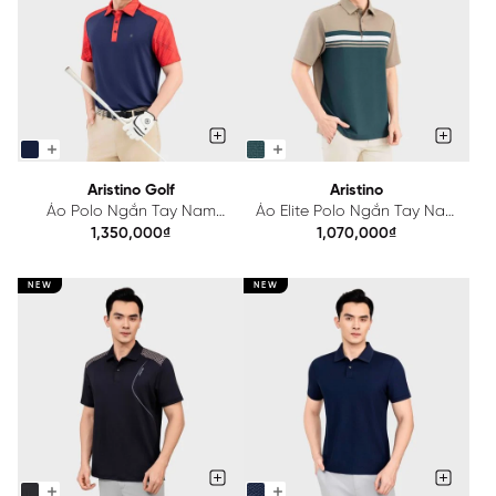
Aristino Golf
Aristino
Áo Polo Ngắn Tay Nam
Áo Elite Polo Ngắn Tay Nam
Aristino Golf Regular
Aristino Regular Fit
1,350,000₫
1,070,000₫
APSG64AAH2
APS603EGP01
NEW
NEW