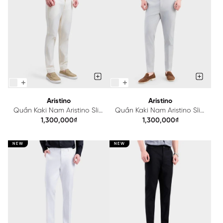
Aristino
Aristino
Quần Kaki Nam Aristino Slim
Quần Kaki Nam Aristino Slim
Fit AKK801A0H0
Fit AKK802A0H0
1,300,000₫
1,300,000₫
NEW
NEW