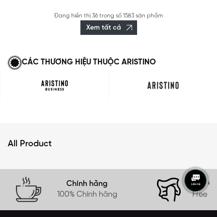
Đang hiển thị
36
trong số
1583 sản phẩm
Xem tất cả
CÁC THƯƠNG HIỆU THUỘC ARISTINO
All Product
Chính hãng
Gi
100% Chính hãng
Free s