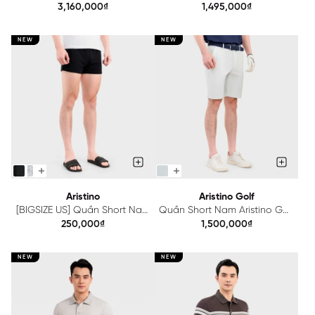
Aristino Business Regular
AST202SAH2
3,160,000₫
1,495,000₫
1PS602EDP01
NEW
NEW
Aristino
Aristino Golf
[BIGSIZE US] Quần Short Nam
Quần Short Nam Aristino Golf
Aristino Regular Fit
Fit ASOG01AAH2
250,000₫
1,500,000₫
ABS621EGP01
NEW
NEW