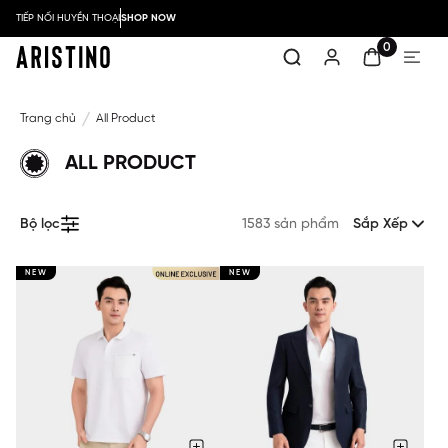
TIẾP NỐI HUYỀN THOẠI
SHOP NOW
0
Trang chủ
All Product
ALL PRODUCT
Bộ lọc
1583 sản phẩm
Sắp Xếp
NEW
NEW