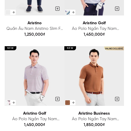
Aristino
Aristino Golf
Quần Âu Nam Aristino Slim Fit
Áo Polo Ngắn Tay Nam
ATR200S0H2
Aristino Golf Regular
1,250,000₫
1,450,000₫
APSG45AAH2
NEW
NEW
Aristino Golf
Aristino Business
Áo Polo Ngắn Tay Nam
Áo Polo Ngắn Tay Nam
Aristino Golf Regular
Aristino Business Relax
1,450,000₫
1,850,000₫
APSG46AAH2
1PS601EDP01