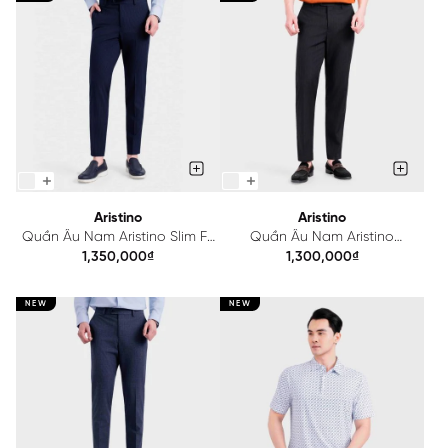
Aristino
Aristino
Quần Âu Nam Aristino Slim Fit
Quần Âu Nam Aristino
ATR204S0H2
Regular Fit ATR203S0H2
1,350,000₫
1,300,000₫
NEW
NEW