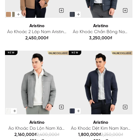
Aristino
Aristino
Áo Khoác 2 Lớp Nam Aristino
Áo Khoác Chần Bông Nam
Regular Fit AJK025BS0
Kẻ Aristino Regular Fit
2,450,000₫
3,250,000₫
AJK008BS0
NEW
NEW
Aristino
Aristino
Áo Khoác Da Lộn Nam Xám
Áo Khoác Dệt Kim Nam Xanh
Aristino Regular Fit
Tím Than Aristino Regular Fit
2,160,000₫
2,400,000₫
1,800,000₫
2,250,000₫
AJK006EDP01
AJK001EDP01