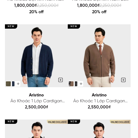
Aristino Regular Fit
Aristino Regular Fit
1,800,000₫
2,250,000₫
1,800,000₫
2,250,000₫
AJK001EDP01
AJK001EDP01
20% off
20% off
NEW
NEW
Aristino
Aristino
Áo Khoác 1 Lớp Cardigan
Áo Khoác 1 Lớp Cardigan
Nam Regular Fit Aristino
Nam Aristino Regular Fit
2,500,000₫
2,550,000₫
AJK005BS0
AJK004BS0
NEW
NEW