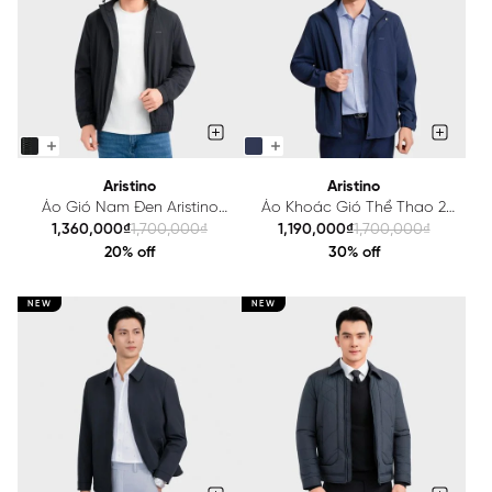
Aristino
Aristino
Áo Gió Nam Đen Aristino
Áo Khoác Gió Thể Thao 2
Trượt Nước Thời Trang Tiện
Lớp Nam Xanh Tím Than
1,360,000₫
1,700,000₫
1,190,000₫
1,700,000₫
Dụng AJK004EDP01
Aristino Regular Fit
20% off
30% off
AJK003EDP01
NEW
NEW