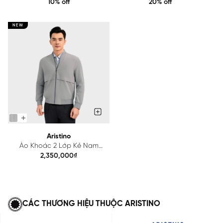
10% off
20% off
NEW
Aristino
Áo Khoác 2 Lớp Kẻ Nam
Aristino Regular Fit
2,350,000₫
AJK017BS0
CÁC THƯƠNG HIỆU THUỘC ARISTINO