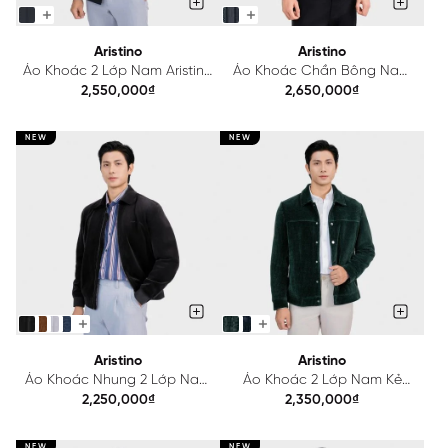
Aristino
Aristino
Áo Khoác 2 Lớp Nam Aristino
Áo Khoác Chần Bông Nam
Regular Fit AJK032BS0
Kẻ Aristino Regular Fit
2,550,000₫
2,650,000₫
AJK009BS0
NEW
NEW
Aristino
Aristino
Áo Khoác Nhung 2 Lớp Nam
Áo Khoác 2 Lớp Nam Kẻ
Aristino Regular Fit
Aristino Regular Fi AJK027BS0
2,250,000₫
2,350,000₫
AJK033BS0
NEW
NEW