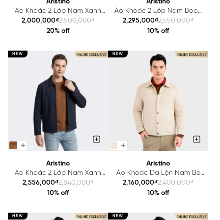
Aristino
Aristino
Áo Khoác 2 Lớp Nam Xanh
Áo Khoác 2 Lớp Nam Booc
Rêu Aristino Regular Fit
Đô Jacquard Aristino
2,000,000₫
2,500,000₫
2,295,000₫
2,550,000₫
AJK601EDP01
AJK602EDP01
20% off
10% off
NEW
NEW
Aristino
Aristino
Áo Khoác 2 Lớp Nam Xanh
Áo Khoác Da Lộn Nam Be
Tím Than Aristino Regular Fit
Aristino Regular Fit
2,556,000₫
2,840,000₫
2,160,000₫
2,400,000₫
AJK007EDP01
AJK006EDP01
10% off
10% off
NEW
NEW