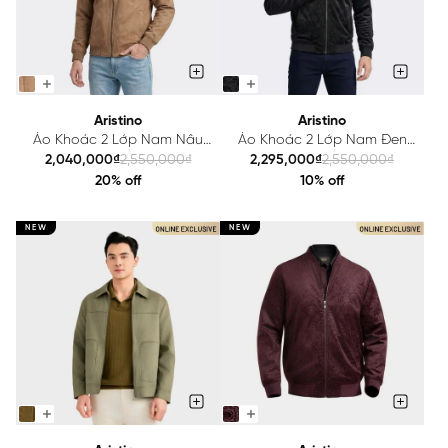
Aristino
Aristino
Áo Khoác 2 Lớp Nam Nâu
Áo Khoác 2 Lớp Nam Đen
Bomber Aristino Regular Fit
Jacquard Aristino
2,040,000₫
2,550,000₫
2,295,000₫
2,550,000₫
AJK600EDP01
AJK602EDP01
20% off
10% off
NEW
NEW