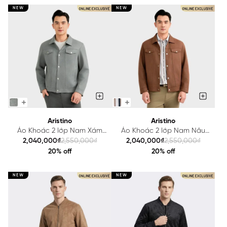
NEW
NEW
Aristino
Aristino
Áo Khoác 2 lớp Nam Xám
Áo Khoác 2 lớp Nam Nâu
Aristino Regular Fit
Aristino Regular Fit
2,040,000₫
2,550,000₫
2,040,000₫
2,550,000₫
AJK606EDP01
AJK606EDP01
20% off
20% off
NEW
NEW