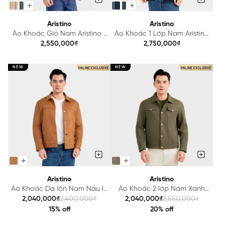
Aristino
Aristino
Áo Khoác Gió Nam Aristino 1
Áo Khoác 1 Lớp Nam Aristino
lớp Regular Fit AJK605EDP01
Regular Fit AJK041BS0
2,550,000₫
2,750,000₫
NEW
NEW
Aristino
Aristino
Áo Khoác Da lộn Nam Nâu In
Áo Khoác 2 lớp Nam Xanh
Aristino Regular Fit
Rêu Aristino Regular Fit
2,040,000₫
2,400,000₫
2,040,000₫
2,550,000₫
AJK607EDP01
AJK606EDP01
15% off
20% off