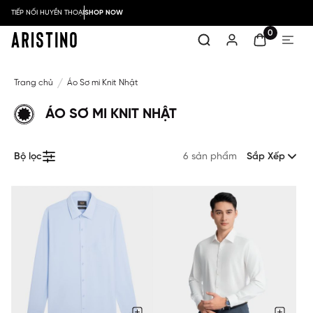
TIẾP NỐI HUYỀN THOẠI
SHOP NOW
0
Trang chủ
Áo Sơ mi Knit Nhật
ÁO SƠ MI KNIT NHẬT
Bộ lọc
6 sản phẩm
Sắp Xếp