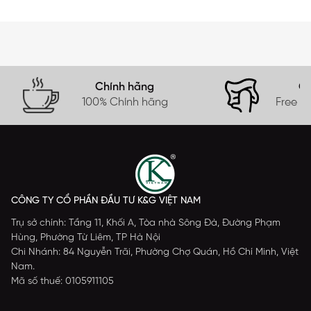
Chính hãng
Gi
100% Chính hãng
Free s
CÔNG TY CỔ PHẦN ĐẦU TƯ K&G VIỆT NAM
Trụ sở chính: Tầng 11, Khối A, Tòa nhà Sông Đà, Đường Phạm
Hùng, Phường Từ Liêm, TP Hà Nội
Chi Nhánh: 84 Nguyễn Trãi, Phường Chợ Quán, Hồ Chí Minh, Việt
Nam.
Mã số thuế: 0105911105