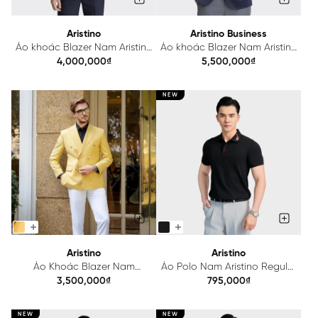
Aristino
Aristino Business
Áo khoác Blazer Nam Aristino
Áo khoác Blazer Nam Aristino
ABZM080Z
Business Ramie 1BZ00903
4,000,000₫
5,500,000₫
NEW
Aristino
Aristino
Áo Khoác Blazer Nam
Áo Polo Nam Aristino Regular
Aristino Premio ABZ0080Z4
Fit APS001AZ1
3,500,000₫
795,000₫
NEW
NEW