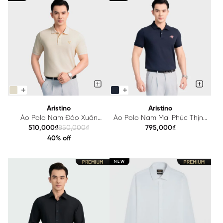
Aristino
Aristino
Áo Polo Nam Đào Xuân
Áo Polo Nam Mai Phúc Thịnh
Aristino Fiero APS003AZ1
Vượng Aristino APS004AZ1
510,000₫
850,000₫
795,000₫
40% off
NEW