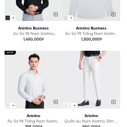
Aristino Business
Aristino Business
Áo Sơ Mi Nam Aristino
Áo Sơ Mi Trắng Nam Aristino
Business 1LS1280Z
Business Regular Fit 1LS1350Z1
1,450,000₫
1,500,000₫
NEW
Aristino
Aristino
Áo Sơ Mi Trắng Nam Aristino
Quần âu Nam Aristino Slim fit
Slim Fit ALS2290Z2
ATR0420Z