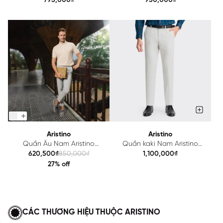
795,000₫
950,000₫
Aristino
Aristino
Quần Âu Nam Aristino
Quần kaki Nam Aristino
Tapered Fit ATR0320Z
Cotton AKK0090Z
620,500₫
850,000₫
1,100,000₫
27% off
CÁC THƯƠNG HIỆU THUỘC ARISTINO