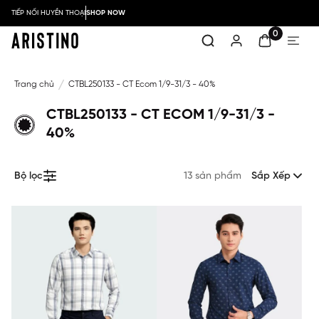
TIẾP NỐI HUYỀN THOẠI
SHOP NOW
0
Trang chủ
CTBL250133 - CT Ecom 1/9-31/3 - 40%
CTBL250133 - CT ECOM 1/9-31/3 -
40%
Bộ lọc
13 sản phẩm
Sắp Xếp