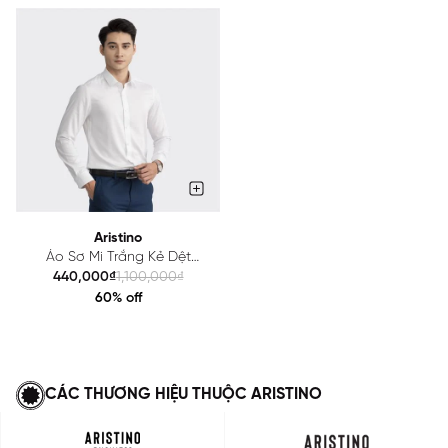
Aristino
Áo Sơ Mi Trắng Kẻ Dệt
Jacquard Nam Aristino
440,000₫
1,100,000₫
ALS14202
60% off
CÁC THƯƠNG HIỆU THUỘC ARISTINO