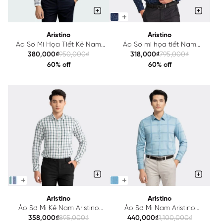
Aristino
Aristino
Áo Sơ Mi Họa Tiết Kẻ Nam
Áo Sơ mi họa tiết Nam
Aristino ALS18402
Aristino ALS17002
380,000₫
950,000₫
318,000₫
795,000₫
60% off
60% off
Aristino
Aristino
Áo Sơ Mi Kẻ Nam Aristino
Áo Sơ Mi Nam Aristino
ALS23102
ALS14002
358,000₫
895,000₫
440,000₫
1,100,000₫