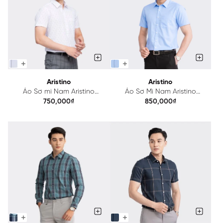
Aristino
Aristino
Áo Sơ mi Nam Aristino
Áo Sơ Mi Nam Aristino
ASS186S3
Bamboo ASS060S3
750,000₫
850,000₫