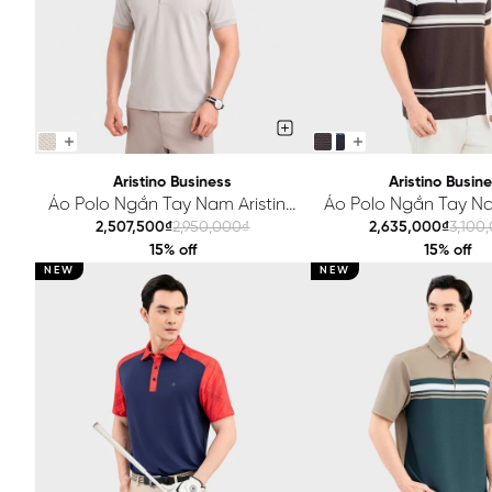
Aristino Business
Aristino Busin
Áo Polo Ngắn Tay Nam Aristino
Áo Polo Ngắn Tay Na
Business Regular 1PS061SAH2
Business Regular 1
2,507,500₫
2,950,000₫
2,635,000₫
3,100
15% off
15% off
NEW
NEW