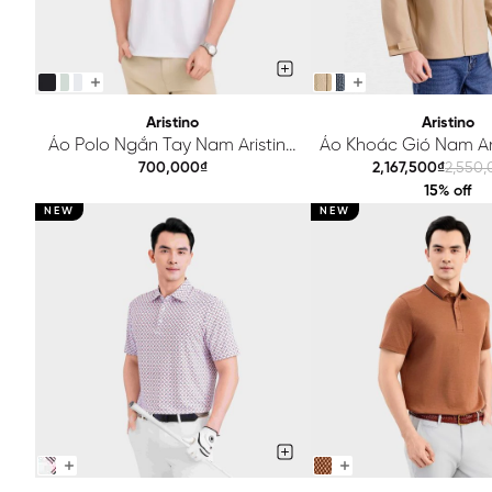
Aristino
Aristino
Áo Polo Ngắn Tay Nam Aristino
Áo Khoác Gió Nam Ari
Regular APS615EDP01
Regular Fit AJK6
700,000₫
2,167,500₫
2,550
15% off
NEW
NEW