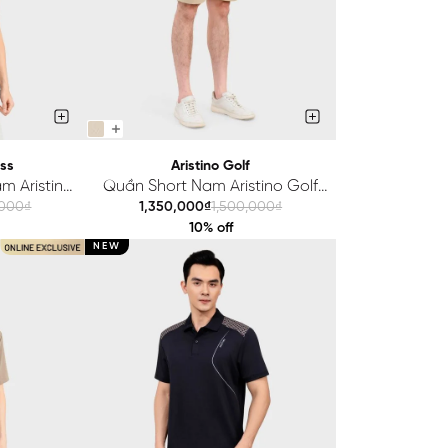
ess
Aristino Golf
m Aristino
Quần Short Nam Aristino Golf
PS060SAH2
Golf Fit ASOG02AAH2
,000₫
1,350,000₫
1,500,000₫
10% off
NEW