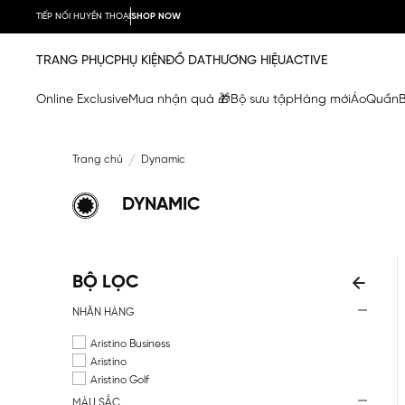
TIẾP NỐI HUYỀN THOẠI
SHOP NOW
TRANG PHỤC
PHỤ KIỆN
ĐỒ DA
THƯƠNG HIỆU
ACTIVE
Online Exclusive
Mua nhận quà 🎁
Bộ sưu tập
Hàng mới
Áo
Quần
Trang chủ
Dynamic
DYNAMIC
BỘ LỌC
NHÃN HÀNG
Aristino Business
Aristino
Aristino Golf
MÀU SẮC