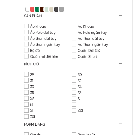
SẢN PHẨM
Áo khoác
Áo Khoác
Áo Polo dài tay
Áo Polo ngắn tay
Áo thun dài tay
Áo Thun dài tay
Áo thun ngắn tay
Áo Thun ngắn tay
Bộ đồ
Quần Dài Gió
Quần rời dệt kim
Quần Short
KÍCH CỠ
29
30
31
32
33
34
35
36
XS
S
M
L
XL
XXL
3XL
FORM DÁNG