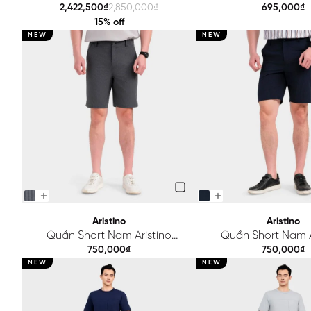
Business Regular 1PS221SAH2
Regular Fit ASO2
2,422,500₫
2,850,000₫
695,000₫
15% off
NEW
NEW
Aristino
Aristino
Quần Short Nam Aristino
Quần Short Nam A
Regular ASO143FAH2
Regular ASO14
750,000₫
750,000₫
NEW
NEW