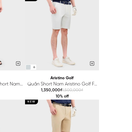
Aristino Golf
Short Nam
Quần Short Nam Aristino Golf Fit
ABS621EGP01
ASOG01AAH2
1,350,000₫
1,500,000₫
10% off
NEW