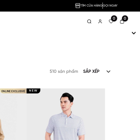
TÌM CỬA HÀNG
GỌI NGAY
0
0
510 sản phẩm
SẮP XẾP
NEW