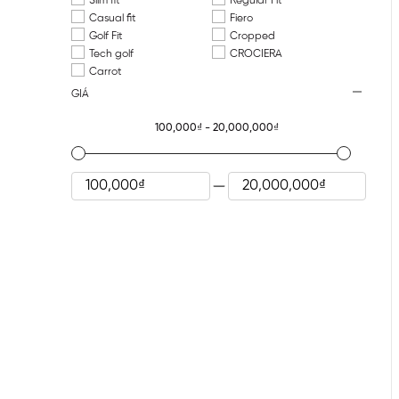
Slim fit
Regular Fit
Casual fit
Fiero
Golf Fit
Cropped
Tech golf
CROCIERA
Carrot
GIÁ