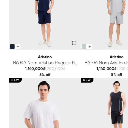
Aristino
Aristino
Bộ Đồ Nam Aristino Regular Fit
Bộ Đồ Nam Aristino R
AST203SAH2
AST204SAH
1,140,000₫
1,200,000₫
1,140,000₫
1,200
5% off
5% off
NEW
NEW