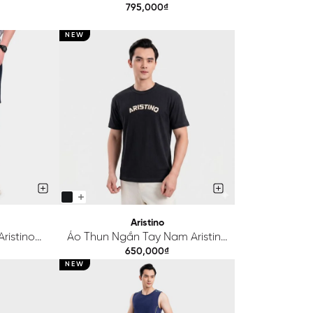
37SAH2
Regular Fit ASO241SAH2
795,000₫
NEW
Aristino
ristino
Áo Thun Ngắn Tay Nam Aristino
1FAH2
Relax ATS213SAH0
650,000₫
NEW