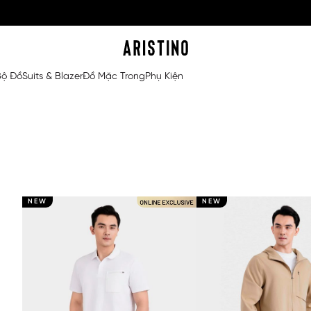
Bộ Đồ
Suits & Blazer
Đồ Mặc Trong
Phụ Kiện
NEW
NEW