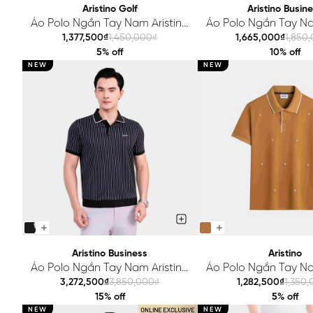
Aristino Golf
Aristino Busin
Áo Polo Ngắn Tay Nam Aristino
Áo Polo Ngắn Tay Na
Golf Regular APSG46AAH2
Business Relax 1PS
1,377,500₫
1,450,000₫
1,665,000₫
1,850
5% off
10% off
NEW
NEW
Aristino Business
Aristino
Áo Polo Ngắn Tay Nam Aristino
Áo Polo Ngắn Tay Na
Business Regular 1PS215SAH2
Regular APS25
3,272,500₫
3,850,000₫
1,282,500₫
1,350
15% off
5% off
NEW
NEW