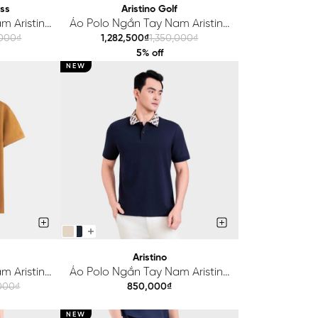
ess
Aristino Golf
m Aristino
Áo Polo Ngắn Tay Nam Aristino
601EDP01
Golf Regular APSG65AAH2
,000₫
1,282,500₫
1,350,000₫
5% off
NEW
Aristino
m Aristino
Áo Polo Ngắn Tay Nam Aristino
1SAH2
Regular APS250SAH2
,000₫
850,000₫
NEW