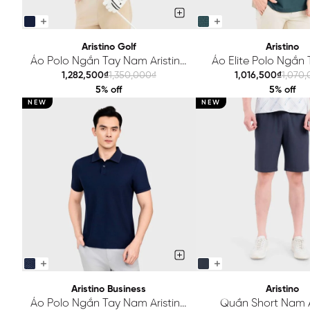
Aristino Golf
Aristino
Áo Polo Ngắn Tay Nam Aristino
Áo Elite Polo Ngắn
Golf Regular APSG64AAH2
Aristino Regula
1,282,500₫
1,350,000₫
1,016,500₫
1,070
APS603EGP
5% off
5% off
NEW
NEW
Aristino Business
Aristino
Áo Polo Ngắn Tay Nam Aristino
Quần Short Nam A