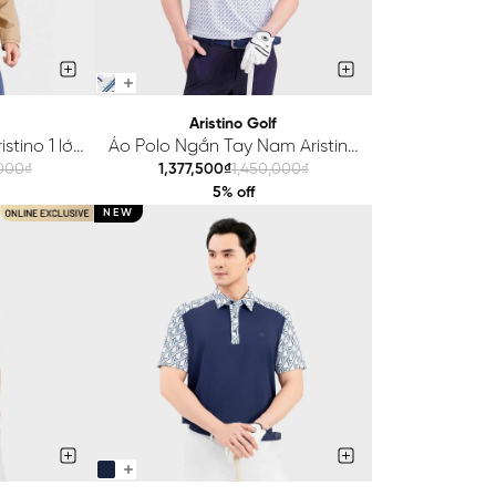
Aristino Golf
stino 1 lớp
Áo Polo Ngắn Tay Nam Aristino
05EDP01
Golf Regular APSG45AAH2
,000₫
1,377,500₫
1,450,000₫
5% off
NEW