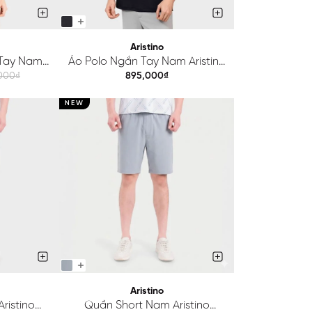
Aristino
 Tay Nam
Áo Polo Ngắn Tay Nam Aristino
r Fit
Regular APS239SAH2
,000₫
895,000₫
01
NEW
Aristino
ristino
Quần Short Nam Aristino