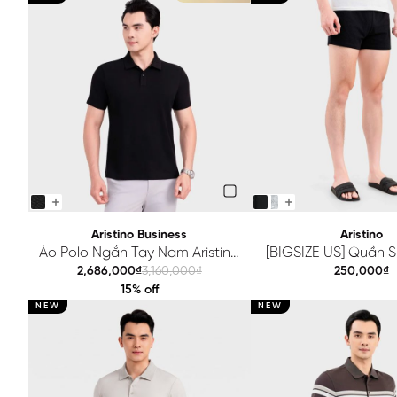
Aristino Business
Aristino
Áo Polo Ngắn Tay Nam Aristino
[BIGSIZE US] Quần 
Business Regular 1PS602EDP01
Aristino Regular Fit 
2,686,000₫
3,160,000₫
250,000₫
15% off
NEW
NEW