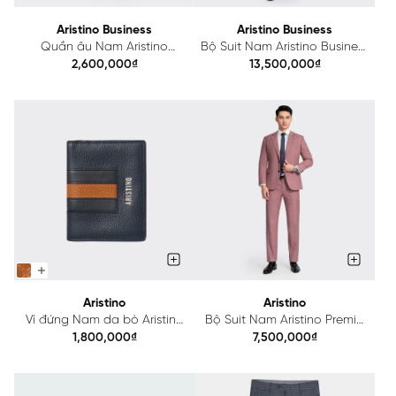
Aristino Business
Aristino Business
Quần âu Nam Aristino
Bộ Suit Nam Aristino Business
Business Wool Lông Cừu
1SU0060Z
2,600,000₫
13,500,000₫
1TR0050Z
Aristino
Aristino
Ví đứng Nam da bò Aristino
Bộ Suit Nam Aristino Premio
AVW0110Z
ASUM010Z
1,800,000₫
7,500,000₫