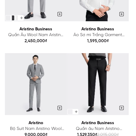
Aristino Business
Aristino Business
Quần Âu Wool Nam Aristino
Áo Sơ mi Trắng Garment
Lông Cừu Regular fit
Dipping Nam Aristino
2,450,000₫
1,595,000₫
1TR0170Z
Business 1LS0570Z
Aristino
Aristino Business
Bộ Suit Nam Aristino Wool
Quần âu Nam Aristino
ASUM050Z
Business Wool 1TR0150Z
9,000,000₫
1,529,350₫
2,095,000₫