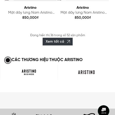
Aristino
Aristino
Mặt dây lưng Nam Aristino
Mặt dây lưng Nam Aristino
dáng Dây trượt ABK0020Z
dáng Dây trượt ABK0030Z
850,000₫
850,000₫
Đang hiển thị
36
trong số
52 sản phẩm
Xem tất cả
CÁC THƯƠNG HIỆU THUỘC ARISTINO