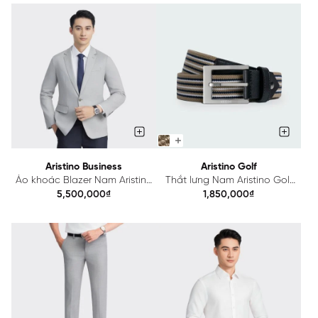
Aristino Business
Aristino Golf
Áo khoác Blazer Nam Aristino
Thắt lưng Nam Aristino Golf
Business Ramie 1BZ01003
ABLG110Z
5,500,000₫
1,850,000₫