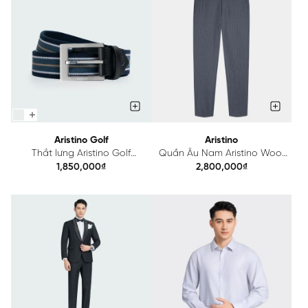
Aristino Golf
Aristino
Thắt lưng Aristino Golf
Quần Âu Nam Aristino Wool
ABLG100Z
ATRM060Z
1,850,000₫
2,800,000₫