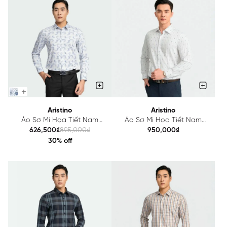
Aristino
Aristino
Áo Sơ Mi Họa Tiết Nam
Áo Sơ Mi Họa Tiết Nam
Aristino ALS1610Z
Aristino Regular Fit ALS1630Z
626,500₫
895,000₫
950,000₫
30% off