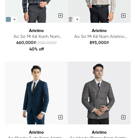
Aristino
Aristino
Áo Sơ Mi Kẻ Xanh Nam
Áo Sơ Mi Kẻ Nam Aristino
Aristino ALS0480Z
Bamboo ALS1680Z
660,000₫
1,100,000₫
895,000₫
40% off
Aristino
Aristino