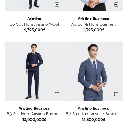
Aristino
Aristino Business
Bộ Suit Nam Aristino Wool
Áo Sơ Mi Nam Garment
ASUM080Z
Dipping Aristino Business
6,795,000₫
1,395,000₫
1LS0580Z
Aristino Business
Aristino Business
Bộ Suit Nam Aristino Business
Bộ Suit Nam Aristino Business
Wool 1SU0050Z
Wool 1SU0020Z
13,000,000₫
12,500,000₫