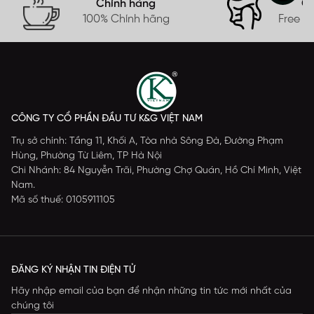
Chính hãng
Gi
100% Chính hãng
Free s
CÔNG TY CỔ PHẦN ĐẦU TƯ K&G VIỆT NAM
Trụ sở chính: Tầng 11, Khối A, Tòa nhà Sông Đà, Đường Phạm
Hùng, Phường Từ Liêm, TP Hà Nội
Chi Nhánh: 84 Nguyễn Trãi, Phường Chợ Quán, Hồ Chí Minh, Việt
Nam.
Mã số thuế: 0105911105
ĐĂNG KÝ NHẬN TIN ĐIỆN TỬ
Hãy nhập email của bạn để nhận những tin tức mới nhất của
chúng tôi