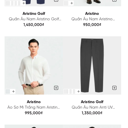
Aristino Golf
Aristino
Quần Âu Nam Aristino Golf
Quần Âu Nam Aristino
Co Giãn Nhẹ ATRG110Z
Regular Co Giãn Nhẹ
1,450,000₫
950,000₫
ATR0130Z
Aristino
Aristino Golf
Áo Sơ Mi Trắng Nam Aristino
Quần Âu Nam Anti UV
Cotton ALS2170Z
Aristino Golf ATRG150Z
995,000₫
1,350,000₫