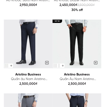
Áo Khoác Suits Nam Aristino
Áo khoác Blazer Nam Aristino
ASJ00203
ABZ00203
2,950,000₫
2,450,000₫
3,500,000₫
30% off
NEW
Aristino Business
Aristino Business
Quần âu Nam Aristino
Quần Âu Nam Aristino
Business Wool lông cừu
Business Regular Fit 1TR0220Z
2,500,000₫
2,500,000₫
1TR0020Z