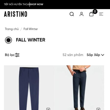
TIẾP NỐI HUYỀN THOẠI
SHOP NOW
0
Trang chủ
Fall Winter
FALL WINTER
Bộ lọc
52 sản phẩm
Sắp Xếp