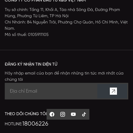
CÔNG TY CỔ PHẦN ĐẦU TƯ K&G VIỆT NAM
Trụ sở chính: Tầng 11, Khối A, Tòa nhà Sông Đà, Đường Phạm
Hùng, Phường Từ Liêm, TP Hà Nội
Chi Nhánh: 84 Nguyễn Trãi, Phường Chợ Quán, Hồ Chí Minh, Việt
Nam.
Mã số thuế: 0105911105
ĐĂNG KÝ NHẬN TIN ĐIỆN TỬ
Hãy nhập email của bạn để nhận những tin tức mới nhất của
chúng tôi
THEO DÕI CHÚNG TÔI
18006226
HOTLINE: