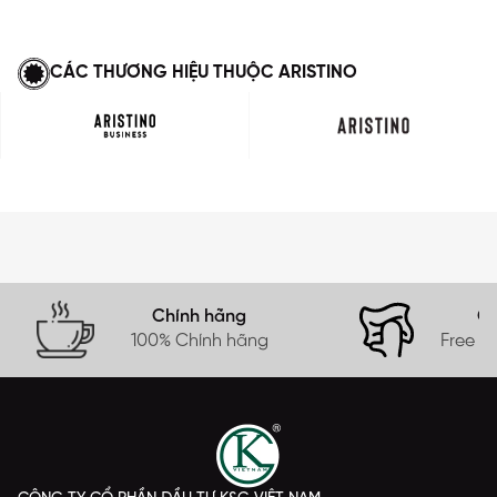
CÁC THƯƠNG HIỆU THUỘC ARISTINO
Chính hãng
Gi
100% Chính hãng
Free s