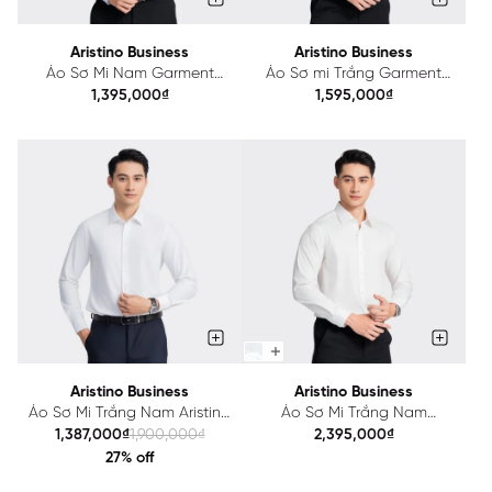
Aristino Business
Aristino Business
Áo Sơ Mi Nam Garment
Áo Sơ mi Trắng Garment
Dipping Aristino Business
Dipping Nam Aristino
1,395,000₫
1,595,000₫
1LS0580Z
Business 1LS0570Z
Aristino Business
Aristino Business
Áo Sơ Mi Trắng Nam Aristino
Áo Sơ Mi Trắng Nam
Business Garment Dipping
Garment Dipping Aristino
1,387,000₫
1,900,000₫
2,395,000₫
1LS0550Z
Business 1LS05003
27% off