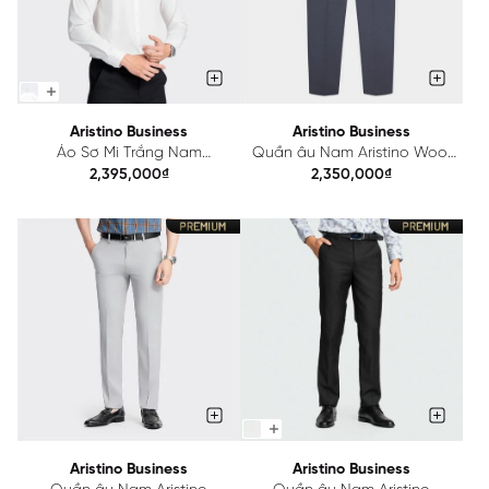
Aristino Business
Aristino Business
Áo Sơ Mi Trắng Nam
Quần âu Nam Aristino Wool
Garment Dipping Aristino
lông cừu 1TR0190Z
2,395,000₫
2,350,000₫
Business 1LS05003
Aristino Business
Aristino Business