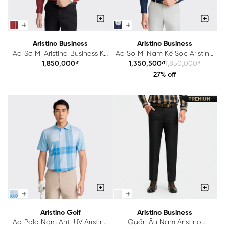
Aristino Business
Aristino Business
Áo Sơ Mi Aristino Business Kẻ
Áo Sơ Mi Nam Kẻ Sọc Aristino
Sọc Đỏ Regular fit 1LS0650Z
Business Cotton 1LS0410Z
1,850,000₫
1,350,500₫
1,850,000₫
27% off
Aristino Golf
Aristino Business
Áo Polo Nam Anti UV Aristino
Quần Âu Nam Aristino