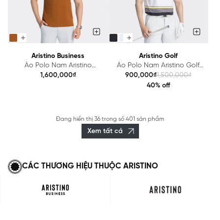
Aristino Business
Aristino Golf
Áo Polo Nam Aristino
Áo Polo Nam Aristino Golf
Business Cotton 1PS001AZ
APSG01AZ
1,600,000₫
900,000₫
1,500,000₫
40% off
Đang hiển thị
36
trong số
401 sản phẩm
Xem tất cả
CÁC THƯƠNG HIỆU THUỘC ARISTINO