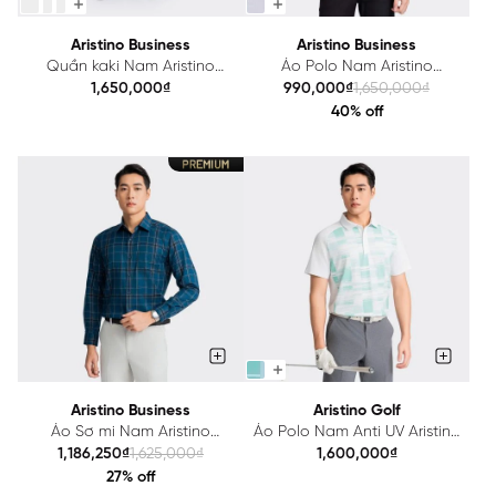
Aristino Business
Aristino Business
Quần kaki Nam Aristino
Áo Polo Nam Aristino
Business Regular 1KK00903
Business Regular 1PS021AZ
1,650,000₫
990,000₫
1,650,000₫
40% off
Aristino Business
Aristino Golf
Áo Sơ mi Nam Aristino
Áo Polo Nam Anti UV Aristino
Business 1LS0430Z
Golf APSG35AZ
1,186,250₫
1,625,000₫
1,600,000₫
27% off