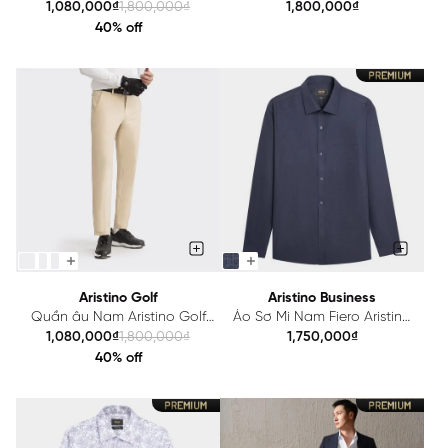
Golf APSG05AZ
Business Regular Fit
1,080,000₫
1,800,000₫
1,800,000₫
1TR0200Z
40% off
Aristino Golf
Aristino Business
Quần âu Nam Aristino Golf
Áo Sơ Mi Nam Fiero Aristino
ATRG2602
Business 1LS0790Z
1,080,000₫
1,800,000₫
1,750,000₫
40% off