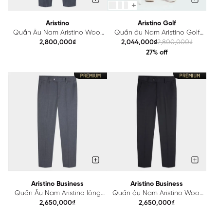
Aristino
Aristino Golf
Quần Âu Nam Aristino Wool
Quần âu Nam Aristino Golf
ATRM060Z
ATRG2703
2,800,000₫
2,044,000₫
2,800,000₫
27% off
Aristino Business
Aristino Business
Quần Âu Nam Aristino lông
Quần âu Nam Aristino Wool
cừu Wool 1TR0180Z
lông cừu 1TR0210Z
2,650,000₫
2,650,000₫