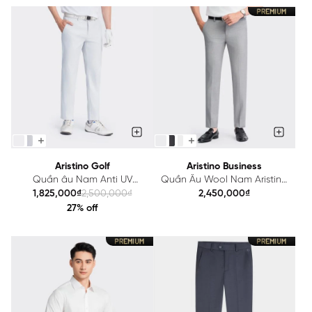
Aristino Golf
Aristino Business
Quần âu Nam Anti UV
Quần Âu Wool Nam Aristino
Aristino Golf ATRG0603
Lông Cừu Regular fit
1,825,000₫
2,500,000₫
2,450,000₫
1TR0170Z
27% off