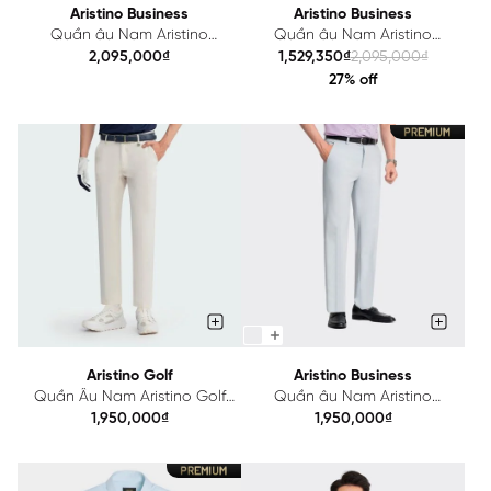
Aristino Business
Aristino Business
Quần âu Nam Aristino
Quần âu Nam Aristino
Business Wool 1TR0110Z
Business Wool 1TR0150Z
2,095,000₫
1,529,350₫
2,095,000₫
27% off
Aristino Golf
Aristino Business
Quần Âu Nam Aristino Golf
Quần âu Nam Aristino
Anti UV ATRG2403
Business Regular 1TR0090Z
1,950,000₫
1,950,000₫