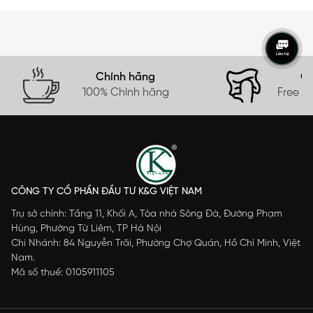
Chính hãng
Gi
100% Chính hãng
Free s
CÔNG TY CỔ PHẦN ĐẦU TƯ K&G VIỆT NAM
Trụ sở chính: Tầng 11, Khối A, Tòa nhà Sông Đà, Đường Phạm
Hùng, Phường Từ Liêm, TP Hà Nội
Chi Nhánh: 84 Nguyễn Trãi, Phường Chợ Quán, Hồ Chí Minh, Việt
Nam.
Mã số thuế: 0105911105