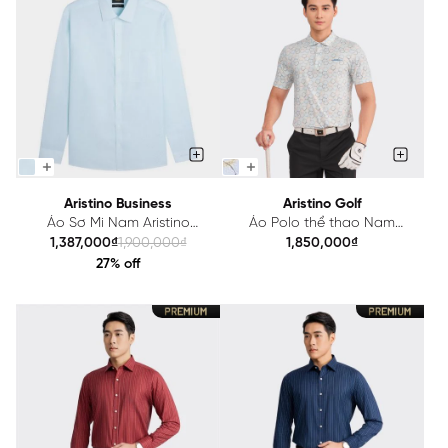
Aristino Business
Aristino Golf
Áo Sơ Mi Nam Aristino
Áo Polo thể thao Nam
Business 1LS0780Z
Aristino Golf APSG19S2
1,387,000₫
1,900,000₫
1,850,000₫
27% off