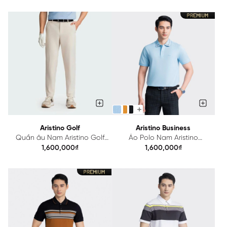
Aristino Golf
Aristino Business
Quần âu Nam Aristino Golf
Áo Polo Nam Aristino
ATRG170Z
Business Cotton Mercerized
1,600,000₫
1,600,000₫
1PS069AZ