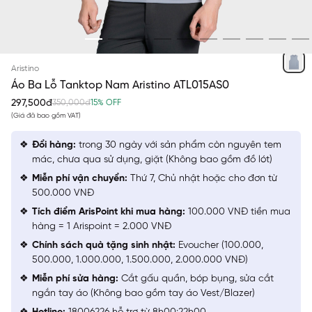
XÁM 2
Aristino
Áo Ba Lỗ Tanktop Nam Aristino ATL015AS0
297,500đ
350,000đ
15% OFF
(Giá đã bao gồm VAT)
Đổi hàng:
trong 30 ngày với sản phẩm còn nguyên tem
mác, chưa qua sử dụng, giặt (Không bao gồm đồ lót)
Miễn phí vận chuyển:
Thứ 7, Chủ nhật hoặc cho đơn từ
500.000 VNĐ
Tích điểm ArisPoint khi mua hàng:
100.000 VNĐ tiền mua
hàng = 1 Arispoint = 2.000 VNĐ
Chính sách quà tặng sinh nhật:
Evoucher (100.000,
500.000, 1.000.000, 1.500.000, 2.000.000 VNĐ)
Miễn phí sửa hàng:
Cắt gấu quần, bóp bụng, sửa cắt
ngắn tay áo (Không bao gồm tay áo Vest/Blazer)