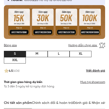
Hotline:
18006226 hỗ trợ từ 8h00:22h00
Bảng size
Hướng dẫn chọn size
S
M
L
XL
XXL
Viết đánh giá
4.5
(406)
Thời gian giao hàng dự kiến
Mua tại showroom
Từ 3 đến 5 ngày kể từ ngày đặt hàng
Chi tiết sản phẩm
Chính sách đổi & hoàn trả
Đánh giá & Nhận xét