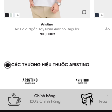
Aristino
Áo Polo Ngắn Tay Nam Aristino Regular
Áo B
APS615EDP01
700,000₫
CÁC THƯƠNG HIỆU THUỘC ARISTINO
Chính hãng
Gi
100% Chính hãng
Free s