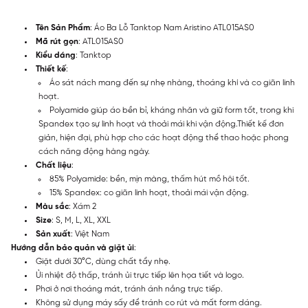
Tên Sản Phẩm
: Áo Ba Lỗ Tanktop Nam Aristino ATL015AS0
Mã rút gọn
: ATL015AS0
Kiểu dáng
: Tanktop
Thiết kế
:
Áo sát nách mang đến sự nhẹ nhàng, thoáng khí và co giãn linh
hoạt.
Polyamide giúp áo bền bỉ, kháng nhăn và giữ form tốt, trong khi
Spandex tạo sự linh hoạt và thoải mái khi vận động.Thiết kế đơn
giản, hiện đại, phù hợp cho các hoạt động thể thao hoặc phong
cách năng động hàng ngày.
Chất liệu
:
85% Polyamide: bền, mịn màng, thấm hút mồ hôi tốt.
15% Spandex: co giãn linh hoạt, thoải mái vận động.
Màu sắc
: Xám 2
Size
: S, M, L, XL, XXL
Sản xuất
: Việt Nam
Hướng dẫn bảo quản và giặt ủi
:
Giặt dưới 30°C, dùng chất tẩy nhẹ.
Ủi nhiệt độ thấp, tránh ủi trực tiếp lên họa tiết và logo.
Phơi ở nơi thoáng mát, tránh ánh nắng trực tiếp.
Không sử dụng máy sấy để tránh co rút và mất form dáng.