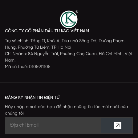
CÔNG TY CỔ PHẦN ĐẦU TƯ K&G VIỆT NAM
Trụ sở chính: Tầng 11, Khối A, Tòa nhà Sông Đà, Đường Phạm
Hùng, Phường Từ Liêm, TP Hà Nội
Chi Nhánh: 84 Nguyễn Trãi, Phường Chợ Quán, Hồ Chí Minh, Việt
Nam.
Mã số thuế: 0105911105
ĐĂNG KÝ NHẬN TIN ĐIỆN TỬ
Hãy nhập email của bạn để nhận những tin tức mới nhất của
chúng tôi