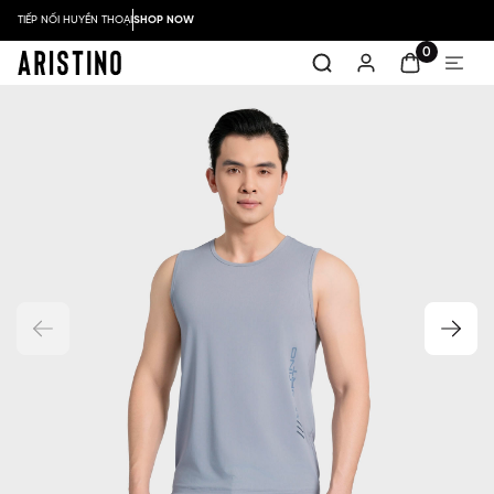
TIẾP NỐI HUYỀN THOẠI
SHOP NOW
0