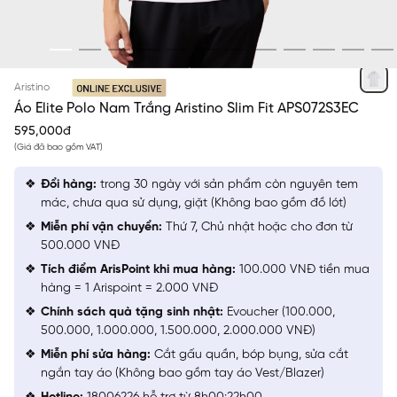
TRẮNG 1
Aristino
Áo Elite Polo Nam Trắng Aristino Slim Fit APS072S3EC
595,000đ
(Giá đã bao gồm VAT)
Đổi hàng:
trong 30 ngày với sản phẩm còn nguyên tem
mác, chưa qua sử dụng, giặt (Không bao gồm đồ lót)
Miễn phí vận chuyển:
Thứ 7, Chủ nhật hoặc cho đơn từ
500.000 VNĐ
Tích điểm ArisPoint khi mua hàng:
100.000 VNĐ tiền mua
hàng = 1 Arispoint = 2.000 VNĐ
Chính sách quà tặng sinh nhật:
Evoucher (100.000,
500.000, 1.000.000, 1.500.000, 2.000.000 VNĐ)
Miễn phí sửa hàng:
Cắt gấu quần, bóp bụng, sửa cắt
ngắn tay áo (Không bao gồm tay áo Vest/Blazer)