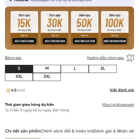
Hotline:
18006226 hỗ trợ từ 8h00:22h00
Bảng size
Hướng dẫn chọn size
S
M
L
XL
XXL
3XL
Viết đánh giá
4.5
(406)
Thời gian giao hàng dự kiến
Mua tại showroom
Từ 3 đến 5 ngày kể từ ngày đặt hàng
Chi tiết sản phẩm
Chính sách đổi & hoàn trả
Đánh giá & Nhận xét