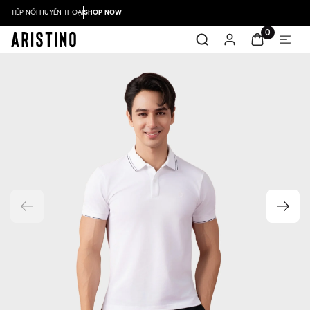
TIẾP NỐI HUYỀN THOẠI
SHOP NOW
0