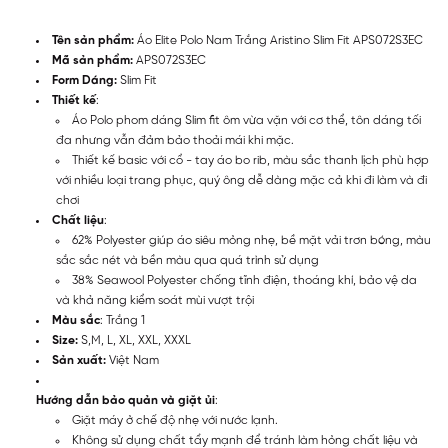
Tên sản phẩm:
Áo Elite Polo Nam Trắng Aristino Slim Fit APS072S3EC
Mã sản phẩm:
APS072S3EC
Form Dáng:
Slim Fit
Thiết kế
:
Áo Polo phom dáng Slim fit ôm vừa vặn với cơ thể, tôn dáng tối
đa nhưng vẫn đảm bảo thoải mái khi mặc.
Thiết kế basic với cổ - tay áo bo rib, màu sắc thanh lịch phù hợp
với nhiều loại trang phục, quý ông dễ dàng mặc cả khi đi làm và đi
chơi
Chất liệu
:
62% Polyester giúp áo siêu mỏng nhẹ, bề mặt vải trơn bóng, màu
sắc sắc nét và bền màu qua quá trình sử dụng
38% Seawool Polyester chống tĩnh điện, thoáng khí, bảo vệ da
và khả năng kiểm soát mùi vượt trội
Màu sắc
: Trắng 1
Size:
S,M, L, XL, XXL, XXXL
Sản xuất:
Việt Nam
Hướng dẫn bảo quản và giặt ủi
:
Giặt máy ở chế độ nhẹ với nước lạnh.
Không sử dụng chất tẩy mạnh để tránh làm hỏng chất liệu và