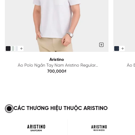
Aristino
Áo Polo Ngắn Tay Nam Aristino Regular
Áo B
APS615EDP01
700,000₫
CÁC THƯƠNG HIỆU THUỘC ARISTINO