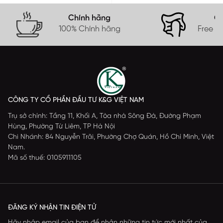
Chính hãng
Gi
100% Chính hãng
Free s
CÔNG TY CỔ PHẦN ĐẦU TƯ K&G VIỆT NAM
Trụ sở chính: Tầng 11, Khối A, Tòa nhà Sông Đà, Đường Phạm
Hùng, Phường Từ Liêm, TP Hà Nội
Chi Nhánh: 84 Nguyễn Trãi, Phường Chợ Quán, Hồ Chí Minh, Việt
Nam.
Mã số thuế: 0105911105
ĐĂNG KÝ NHẬN TIN ĐIỆN TỬ
Hãy nhập email của bạn để nhận những tin tức mới nhất của