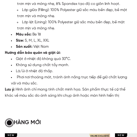
trơn mịn và mỏng nhẹ, 8% Spandex tạo độ co giãn linh hoạt.
Lớp giữa (Filling): 100% Polyester giữ sắc màu bền đẹp, bề mặt
trơn mịn và mỏng nhẹ.
Lớp lót (Lining): 100% Polyester giữ sắc màu bền đẹp, bề mặt
trơn mịn và mỏng nhẹ.
Màu sắc:
Be 18
Size:
S, M, L, XL, XXL
Sản xuất:
Việt Nam
Hướng dẫn bảo quản và giặt ủi:
Giặt ở nhiệt độ không quá 30°C.
Không sử dụng chất tẩy mạnh.
Là/ủi ở nhiệt độ thấp.
Phơi nơi thoáng mát, tránh ánh nắng trực tiếp để giữ chất lượng
vải và màu sắc.
Lưu ý:
Hình ảnh chỉ mang tính chất minh họa. Sản phẩm thực tế có thể
khác về màu sắc do ánh sáng khi chụp ảnh hoặc màn hình hiển thị
HÀNG MỚI
NEW
NEW