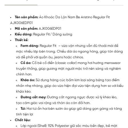
Tên sản phẩm:
Áo Khoác Da Lộn Nam Be Aristino Regular Fit
AJK006EDP01
Mã sản phẩm:
AJK006EDP01
Kiểu dáng:
Regular Fit/ Dáng suông
Thiết kế:
Form dáng:
Regular Fit
– vừa vặn nhưng vẫn đủ thoải mái để
mặc nhiều lớp bên trong. Chiều dài áo ngang hông, giúp tôn dáng
và dễ phối với quần âu, jeans hoặc chinos.
Cổ áo:
Cổ bẻ cổ điển (classic collar) mang hơi hướng menswear
truyền thống, giúp gương mặt người mặc trở nên sáng và nghiêm
chỉnh hơn.
Khóa áo:
Sử dụng hàng cúc bấm kim loại sáng bóng tạo điểm
nhấn nhẹ nhàng, giúp áo vừa hiện đại vừa tiện dụng hơn so với kiểu
khóa kéo.
Đường cắt may:
Đường cắt ngang ngực được xử lý khéo léo,
tạo cảm giác vai rộng và thân áo cân đối hơn.
Túi:
Hai túi ẩn hai bên sườn áo giúp giữ dáng gọn gàng và tăng
tính tiện lợi
Chất liệu:
Lớp ngoài (Shell): 92% Polyester giữ sắc màu bền đẹp, bề mặt