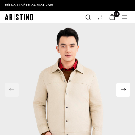
TIẾP NỐI HUYỀN THOẠI
SHOP NOW
0