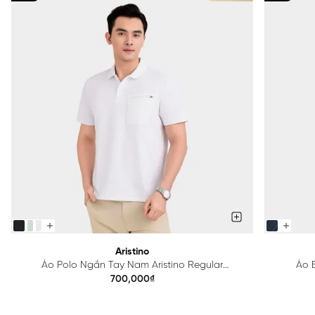
Aristino
Áo Polo Ngắn Tay Nam Aristino Regular
Áo B
APS615EDP01
700,000₫