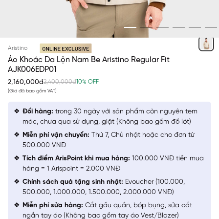
BE 18
Aristino
Áo Khoác Da Lộn Nam Be Aristino Regular Fit
AJK006EDP01
2,160,000đ
2,400,000đ
10% OFF
(Giá đã bao gồm VAT)
Đổi hàng:
trong 30 ngày với sản phẩm còn nguyên tem
mác, chưa qua sử dụng, giặt (Không bao gồm đồ lót)
Miễn phí vận chuyển:
Thứ 7, Chủ nhật hoặc cho đơn từ
500.000 VNĐ
Tích điểm ArisPoint khi mua hàng:
100.000 VNĐ tiền mua
hàng = 1 Arispoint = 2.000 VNĐ
Chính sách quà tặng sinh nhật:
Evoucher (100.000,
500.000, 1.000.000, 1.500.000, 2.000.000 VNĐ)
Miễn phí sửa hàng:
Cắt gấu quần, bóp bụng, sửa cắt
ngắn tay áo (Không bao gồm tay áo Vest/Blazer)