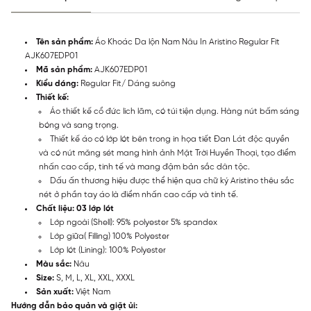
Tên sản phẩm:
Áo Khoác Da lộn Nam Nâu In Aristino Regular Fit
AJK607EDP01
Mã sản phẩm:
AJK607EDP01
Kiểu dáng:
Regular Fit/ Dáng suông
Thiết kế:
Áo thiết kế cổ đức lich lãm, có túi tiện dụng. Hàng nút bấm sáng
bóng và sang trọng.
Thiết kế áo có lớp lót bên trong in họa tiết Đan Lát độc quyền
và có nút măng sét mang hình ảnh Mặt Trời Huyền Thoại, tạo điểm
nhấn cao cấp, tinh tế và mang đậm bản sắc dân tộc.
Dấu ấn thương hiệu được thể hiện qua chữ ký Aristino thêu sắc
nét ở phần tay áo là điểm nhấn cao cấp và tinh tế.
Chất liệu: 03 lớp lót
Lớp ngoài (Shell): 95% polyester 5% spandex
Lớp giữa( Filling) 100% Polyester
Lớp lót (Lining): 100% Polyester
Màu sắc:
Nâu
Size:
S, M, L, XL, XXL, XXXL
Sản xuất:
Việt Nam
Hướng dẫn bảo quản và giặt ủi: