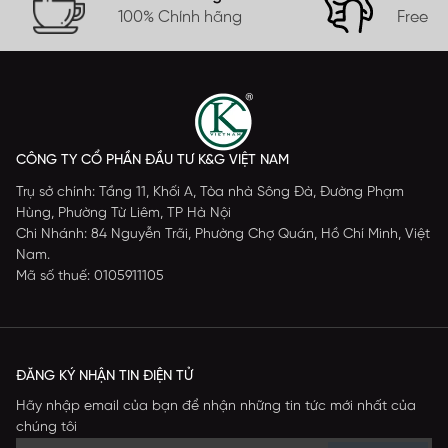
100% Chính hãng
Free s
CÔNG TY CỔ PHẦN ĐẦU TƯ K&G VIỆT NAM
Trụ sở chính: Tầng 11, Khối A, Tòa nhà Sông Đà, Đường Phạm
Hùng, Phường Từ Liêm, TP Hà Nội
Chi Nhánh: 84 Nguyễn Trãi, Phường Chợ Quán, Hồ Chí Minh, Việt
Nam.
Mã số thuế: 0105911105
ĐĂNG KÝ NHẬN TIN ĐIỆN TỬ
Hãy nhập email của bạn để nhận những tin tức mới nhất của
chúng tôi