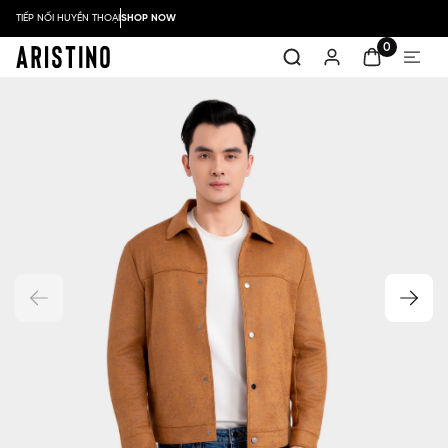
TIẾP NỐI HUYỀN THOẠI
SHOP NOW
0