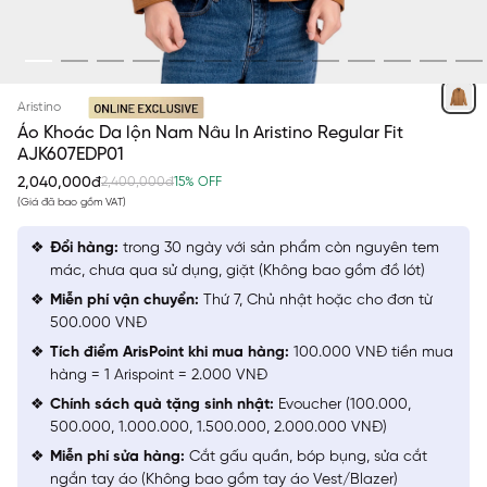
NÂU 5 IN
Aristino
Áo Khoác Da lộn Nam Nâu In Aristino Regular Fit
AJK607EDP01
2,040,000đ
2,400,000đ
15% OFF
(Giá đã bao gồm VAT)
Đổi hàng:
trong 30 ngày với sản phẩm còn nguyên tem
mác, chưa qua sử dụng, giặt (Không bao gồm đồ lót)
Miễn phí vận chuyển:
Thứ 7, Chủ nhật hoặc cho đơn từ
500.000 VNĐ
Tích điểm ArisPoint khi mua hàng:
100.000 VNĐ tiền mua
hàng = 1 Arispoint = 2.000 VNĐ
Chính sách quà tặng sinh nhật:
Evoucher (100.000,
500.000, 1.000.000, 1.500.000, 2.000.000 VNĐ)
Miễn phí sửa hàng:
Cắt gấu quần, bóp bụng, sửa cắt
ngắn tay áo (Không bao gồm tay áo Vest/Blazer)