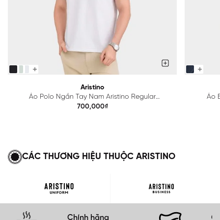
Aristino
Áo Polo Ngắn Tay Nam Aristino Regular
Áo B
APS615EDP01
700,000₫
CÁC THƯƠNG HIỆU THUỘC ARISTINO
Chính hãng
Gi