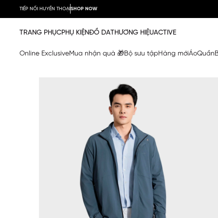
TIẾP NỐI HUYỀN THOẠI
SHOP NOW
TRANG PHỤC
PHỤ KIỆN
ĐỒ DA
THƯƠNG HIỆU
ACTIVE
Online Exclusive
Mua nhận quà 🎁
Bộ sưu tập
Hàng mới
Áo
Quần