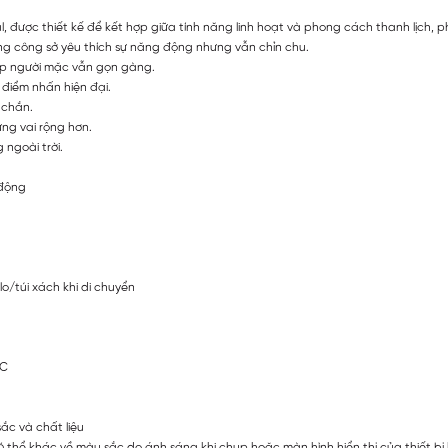
 được thiết kế để kết hợp giữa tính năng linh hoạt và phong cách thanh lịch, p
g công sở yêu thích sự năng động nhưng vẫn chỉn chu.
úp người mặc vẫn gọn gàng.
 điểm nhấn hiện đại.
 chắn.
ng vai rộng hơn.
 ngoài trời.
 động
o/túi xách khi di chuyển
°C
ắc và chất liệu
 thể khác về màu sắc do ánh sáng khi chụp hoặc màn hình hiển thị của thiết bị