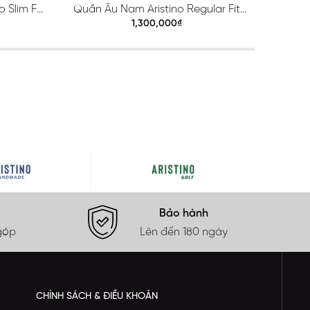
 Slim Fit
Quần Âu Nam Aristino Regular Fit
Quầ
ATR203S0H2
1,300,000₫
Bảo hành
góp
Lên đến 180 ngày
CHÍNH SÁCH & ĐIỀU KHOẢN