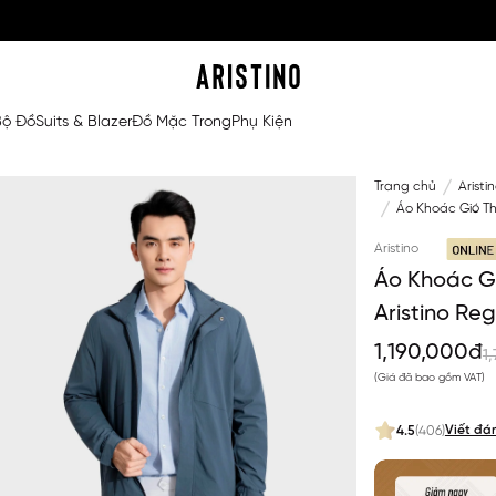
Bộ Đồ
Suits & Blazer
Đồ Mặc Trong
Phụ Kiện
Trang chủ
Aristi
Áo Khoác Gió Th
Aristino
Áo Khoác G
Aristino Re
1,190,000đ
1
(Giá đã bao gồm VAT)
Viết đá
4.5
(406)