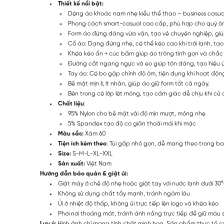
Thiết kế nổi bật:
Dòng áo khoác nam nhẹ kiểu thể thao – business casual,
Phong cách smart-casual cao cấp, phù hợp cho quý ôn
Form áo đứng dáng vừa vặn, tạo vẻ chuyên nghiệp, gi
Cổ áo: Dạng đứng nhẹ, có thể kéo cao khi trời lạnh, tạo
Khóa kéo ẩn + cúc bấm giúp áo trông tinh gọn và chắc
Đường cắt ngang ngực và eo giúp tôn dáng, tạo hiệu ứ
Tay áo: Có bo gập chỉnh độ ôm, tiện dụng khi hoạt động
Bề mặt mịn lì, ít nhăn, giúp áo giữ form tốt cả ngày.
Bên trong có lớp lót mỏng, tạo cảm giác dễ chịu khi cử
Chất liệu
:
95% Nylon cho bề mặt vải độ mịn mượt, mỏng nhẹ
5% Spandex tạo độ co giãn thoải mái khi mặc
Màu sắc:
Xám 60
Tiện ích kèm theo
: Túi gấp nhỏ gọn, dễ mang theo trong bal
Size:
S-M-L-XL-XXL
Sản xuất:
Việt Nam
Hướng dẫn bảo quản & giặt ủi:
Giặt máy ở chế độ nhẹ hoặc giặt tay với nước lạnh dưới 30
Không sử dụng chất tẩy mạnh, tránh ngâm lâu
Ủi ở nhiệt độ thấp, không ủi trực tiếp lên logo và khóa kéo
Phơi nơi thoáng mát, tránh ánh nắng trực tiếp để giữ màu s
Lưu ý:
Hình ảnh chỉ mang tính chất minh họa. Sản phẩm thực tế có