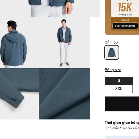
XÁM 60
Bảng size
S
XXL
Thời gian giao hàn
Từ 3 đến 5 ngày kể