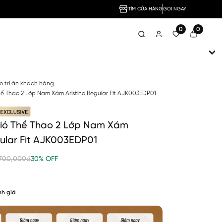
TÌM CỬA HÀNG
GỌI NGAY
0
0
no tri ân khách hàng
ể Thao 2 Lớp Nam Xám Aristino Regular Fit AJK003EDP01
ió Thể Thao 2 Lớp Nam Xám
gular Fit AJK003EDP01
,700,000đ
30% OFF
nh giá