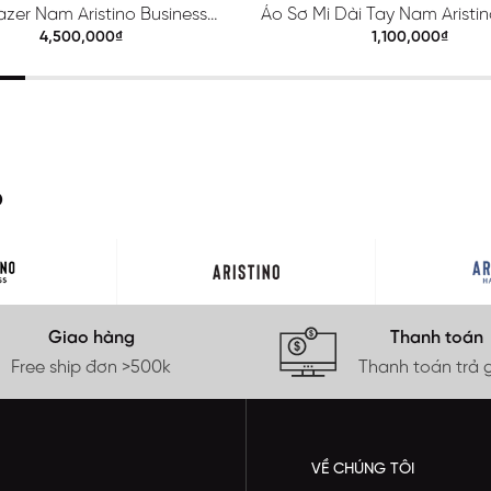
azer Nam Aristino Business
Áo Sơ Mi Dài Tay Nam Aristino
Premio 1BZ201S0H2
ALS425S0H2
4,500,000₫
1,100,000₫
O
Giao hàng
Thanh toán
Free ship đơn >500k
Thanh toán trả 
VỀ CHÚNG TÔI