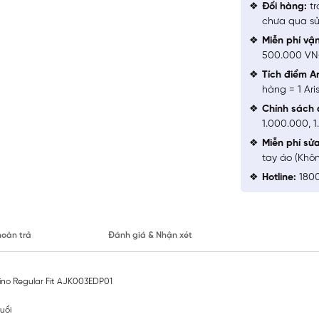
Đổi hàng:
tr
chưa qua sử
Miễn phí vậ
500.000 V
Tích điểm Ar
hàng = 1 Ari
Chính sách 
1.000.000, 
Miễn phí sử
tay áo (Khô
Hotline:
1800
hoàn trả
Đánh giá & Nhận xét
ino Regular Fit AJK003EDP01
tuổi