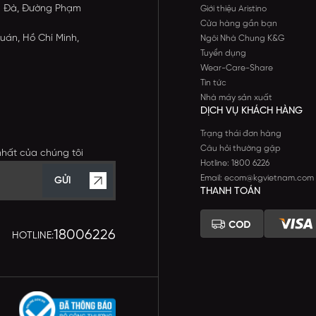
ông Đà, Đường Phạm
Giới thiệu Aristino
Cửa hàng gần bạn
uán, Hồ Chí Minh,
Ngôi Nhà Chung K&G
Tuyển dụng
Wear-Care-Share
Tin tức
Nhà máy sản xuất
DỊCH VỤ KHÁCH HÀNG
Trạng thái đơn hàng
Câu hỏi thường gặp
nhất của chúng tôi
Hotline: 1800 6226
Email: ecom@kgvietnam.com
GỬI
THANH TOÁN
18006226
HOTLINE: