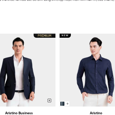
NEW
Aristino Business
Aristino