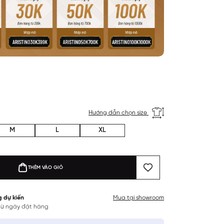
Hướng dẫn chọn size
M
L
XL
THÊM VÀO GIỎ
g dự kiến
Mua tại showroom
 từ ngày đặt hàng