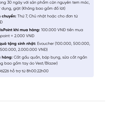
ong 30 ngày với sản phẩm còn nguyên tem mác,
 dụng, giặt (Không bao gồm đồ lót)
n chuyển:
Thứ 7, Chủ nhật hoặc cho đơn từ
NĐ
isPoint khi mua hàng:
100.000 VNĐ tiền mua
spoint = 2.000 VNĐ
quà tặng sinh nhật:
Evoucher (100.000, 500.000,
1.500.000, 2.000.000 VNĐ)
a hàng:
Cắt gấu quần, bóp bụng, sửa cắt ngắn
ng bao gồm tay áo Vest/Blazer)
6226 hỗ trợ từ 8h00:22h00