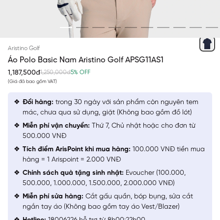
XANH TÍM THAN 24
Aristino Golf
Áo Polo Basic Nam Aristino Golf APSG11AS1
1,187,500đ
1,250,000đ
5% OFF
(Giá đã bao gồm VAT)
Đổi hàng:
trong 30 ngày với sản phẩm còn nguyên tem
mác, chưa qua sử dụng, giặt (Không bao gồm đồ lót)
Miễn phí vận chuyển:
Thứ 7, Chủ nhật hoặc cho đơn từ
500.000 VNĐ
Tích điểm ArisPoint khi mua hàng:
100.000 VNĐ tiền mua
hàng = 1 Arispoint = 2.000 VNĐ
Chính sách quà tặng sinh nhật:
Evoucher (100.000,
500.000, 1.000.000, 1.500.000, 2.000.000 VNĐ)
Miễn phí sửa hàng:
Cắt gấu quần, bóp bụng, sửa cắt
ngắn tay áo (Không bao gồm tay áo Vest/Blazer)