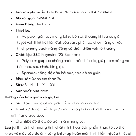
Tên sản phẩm:
Áo Polo Basic Nam Aristino Golf APSG11AS1
Mã rút gọn:
APSG11AS1
Form Dáng:
Tech golf
Thiết kế:
Áo polo ngắn tay mang lại sự bền bỉ, thoáng khí và co giãn
tuyệt vời. Thiết kế hiện đại, vừa vặn, phù hợp cho những ai yêu
thích phong cách năng động và thân thiện với môi trường.
Chất liệu: 88
% Polyester, 12% Spandex
Polyester giúp áo chống nhăn, thấm hút tốt, giữ phom dáng và
bên màu sau nhiều lần giặt.
Spandex tăng độ đàn hồi cao, tạo độ co giãn.
Màu sắc
: Xanh tím than 24
Size:
S - M - L - XL - XXL
Sản xuất:
Việt Nam
Hướng dẫn bảo quản và giặt ủi:
Giặt tay hoặc giặt máy ở chế độ nhẹ với nước lạnh.
Tránh sử dụng chất tẩy rửa mạnh và phơi nơi khô thoáng, tránh
ánh nắng trực tiếp.
Ủi ở nhiệt độ thấp để tránh làm hỏng vải.
Lưu ý:
Hình ảnh chỉ mang tính chất minh họa. Sản phẩm thực tế có thể
khác về màu sắc do ánh sáng khi chụp hoặc màn hình hiển thị của thiết bị