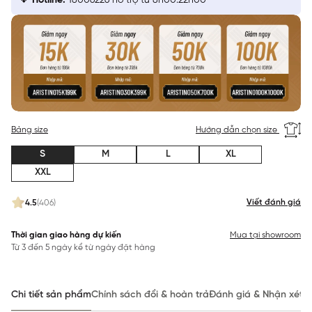
Hotline:
18006226 hỗ trợ từ 8h00:22h00
Bảng size
Hướng dẫn chọn size
S
M
L
XL
XXL
Viết đánh giá
4.5
(406)
Thời gian giao hàng dự kiến
Mua tại showroom
Từ 3 đến 5 ngày kể từ ngày đặt hàng
Chi tiết sản phẩm
Chính sách đổi & hoàn trả
Đánh giá & Nhận xét