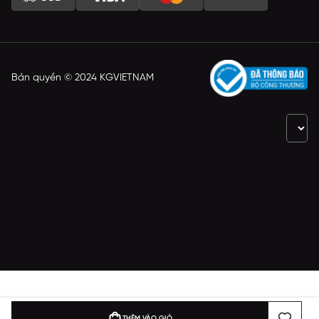
Bản quyền © 2024 KGVIETNAM
THÊM VÀO GIỎ