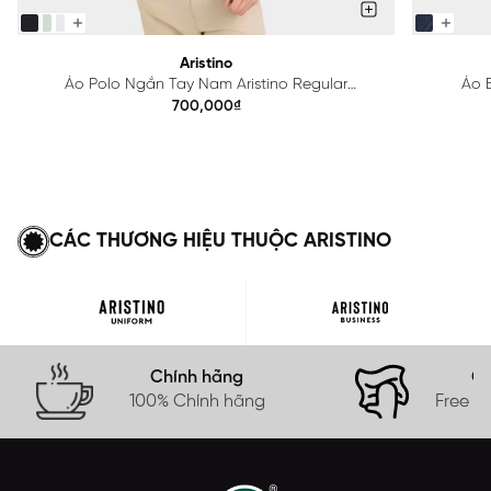
Aristino
Áo Polo Ngắn Tay Nam Aristino Regular
Áo B
APS615EDP01
700,000₫
CÁC THƯƠNG HIỆU THUỘC ARISTINO
Chính hãng
Gi
100% Chính hãng
Free s