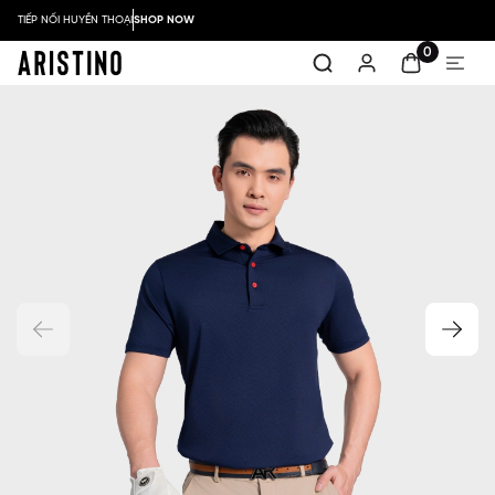
TIẾP NỐI HUYỀN THOẠI
SHOP NOW
0