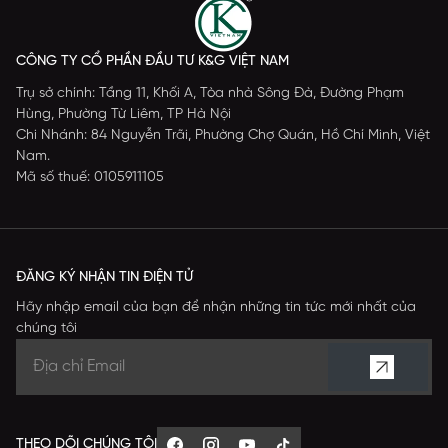
CÔNG TY CỔ PHẦN ĐẦU TƯ K&G VIỆT NAM
Trụ sở chính: Tầng 11, Khối A, Tòa nhà Sông Đà, Đường Phạm
Hùng, Phường Từ Liêm, TP Hà Nội
Chi Nhánh: 84 Nguyễn Trãi, Phường Chợ Quán, Hồ Chí Minh, Việt
Nam.
Mã số thuế: 0105911105
ĐĂNG KÝ NHẬN TIN ĐIỆN TỬ
Hãy nhập email của bạn để nhận những tin tức mới nhất của
chúng tôi
THEO DÕI CHÚNG TÔI