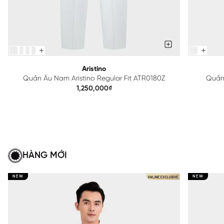
Aristino
Quần Âu Nam Aristino Regular Fit ATR0180Z
Quần 
1,250,000₫
HÀNG MỚI
NEW
NEW