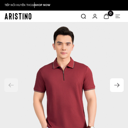
TIẾP NỐI HUYỀN THOẠI
SHOP NOW
0