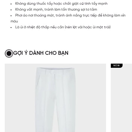
Không dùng thuốc tẩy hoặc chất giặt có tính tẩy mạnh
Không vắt mạnh, tránh làm tổn thương sợi tơ tằm
Phơi áo nơi thoáng mát, tránh ánh nắng trực tiếp để không làm xỉn
màu
Là ủi ở nhiệt độ thấp nếu cần (nên lót vải hoặc ủi mặt trái)
GỢI Ý DÀNH CHO BẠN
NEW