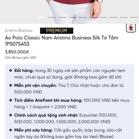
ĐỎ 59
Aristino Business
Áo Polo Classic Nam Aristino Business Silk Tơ Tằm
1PS075AS3
3,850,000đ
(Giá đã bao gồm VAT)
Đổi hàng:
trong 30 ngày với sản phẩm còn nguyên tem
mác, chưa qua sử dụng, giặt (Không bao gồm đồ lót)
Miễn phí vận chuyển:
Thứ 7, Chủ nhật hoặc cho đơn từ
500.000 VNĐ
Tích điểm ArisPoint khi mua hàng:
100.000 VNĐ tiền mua
hàng = 1 Arispoint = 2.000 VNĐ
Chính sách quà tặng sinh nhật:
Evoucher (100.000,
500.000, 1.000.000, 1.500.000, 2.000.000 VNĐ)
Miễn phí sửa hàng:
Cắt gấu quần, bóp bụng, sửa cắt
ngắn tay áo (Không bao gồm tay áo Vest/Blazer)