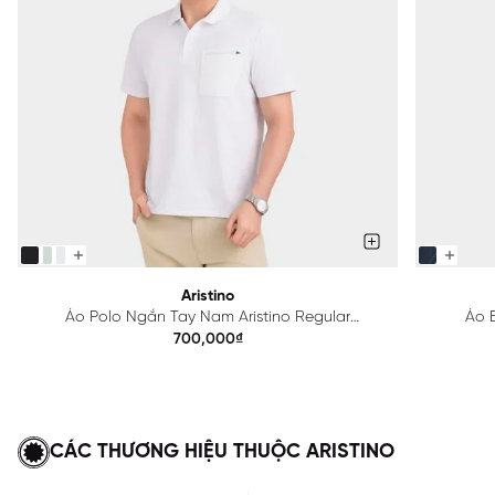
Aristino
Áo Polo Ngắn Tay Nam Aristino Regular
Áo B
APS615EDP01
700,000₫
CÁC THƯƠNG HIỆU THUỘC ARISTINO