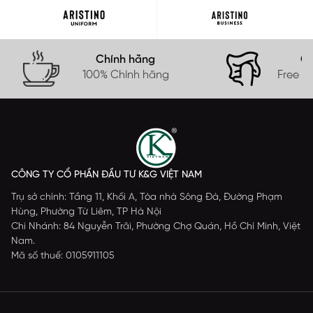
Chính hãng
Gi
100% Chính hãng
Free s
CÔNG TY CỔ PHẦN ĐẦU TƯ K&G VIỆT NAM
Trụ sở chính: Tầng 11, Khối A, Tòa nhà Sông Đà, Đường Phạm
Hùng, Phường Từ Liêm, TP Hà Nội
Chi Nhánh: 84 Nguyễn Trãi, Phường Chợ Quán, Hồ Chí Minh, Việt
Nam.
Mã số thuế: 0105911105