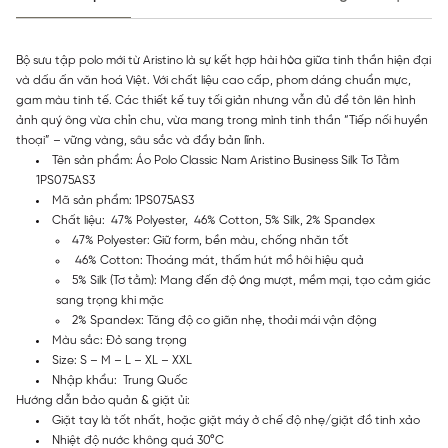
Bộ sưu tập polo mới từ Aristino là sự kết hợp hài hòa giữa tinh thần hiện đại
và dấu ấn văn hoá Việt. Với chất liệu cao cấp, phom dáng chuẩn mực,
gam màu tinh tế. Các thiết kế tuy tối giản nhưng vẫn đủ để tôn lên hình
ảnh quý ông vừa chỉn chu, vừa mang trong mình tinh thần “Tiếp nối huyền
thoại” – vững vàng, sâu sắc và đầy bản lĩnh.
Tên sản phẩm: Áo Polo Classic Nam Aristino Business Silk Tơ Tằm
1PS075AS3
Mã sản phẩm: 1PS075AS3
Chất liệu: 47% Polyester, 46% Cotton, 5% Silk, 2% Spandex
47% Polyester: Giữ form, bền màu, chống nhăn tốt
46% Cotton: Thoáng mát, thấm hút mồ hôi hiệu quả
5% Silk (Tơ tằm): Mang đến độ óng mượt, mềm mại, tạo cảm giác
sang trọng khi mặc
2% Spandex: Tăng độ co giãn nhẹ, thoải mái vận động
Màu sắc: Đỏ sang trọng
Size: S – M – L – XL – XXL
Nhập khẩu: Trung Quốc
Hướng dẫn bảo quản & giặt ủi:
Giặt tay là tốt nhất, hoặc giặt máy ở chế độ nhẹ/giặt đồ tinh xảo
Nhiệt độ nước không quá 30°C