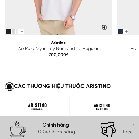
Aristino
Áo Polo Ngắn Tay Nam Aristino Regular
Áo B
APS615EDP01
700,000₫
CÁC THƯƠNG HIỆU THUỘC ARISTINO
Chính hãng
Gi
100% Chính hãng
Free s