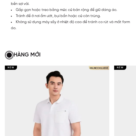
bền sợi vải.
Gấp gọn hoặc treo bằng móc có bản rộng để giữ dáng áo.
Tránh để ở nơi ẩm ướt, bụi bẩn hoặc có côn trùng.
Không sử dụng máy sấy ở nhiệt độ cao để tránh co rút và mất form
áo.
HÀNG MỚI
NEW
NEW