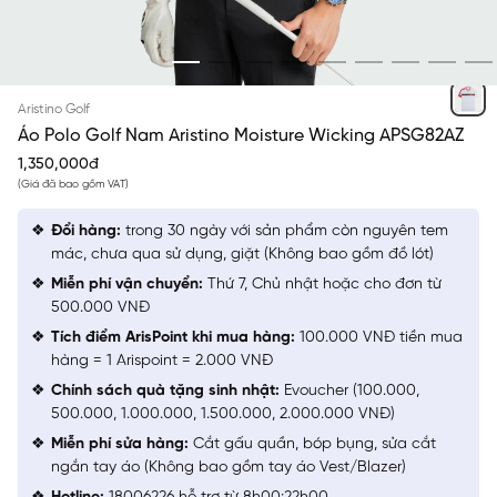
TRẮNG 4
Aristino Golf
Áo Polo Golf Nam Aristino Moisture Wicking APSG82AZ
1,350,000đ
(Giá đã bao gồm VAT)
Đổi hàng:
trong 30 ngày với sản phẩm còn nguyên tem
mác, chưa qua sử dụng, giặt (Không bao gồm đồ lót)
Miễn phí vận chuyển:
Thứ 7, Chủ nhật hoặc cho đơn từ
500.000 VNĐ
Tích điểm ArisPoint khi mua hàng:
100.000 VNĐ tiền mua
hàng = 1 Arispoint = 2.000 VNĐ
Chính sách quà tặng sinh nhật:
Evoucher (100.000,
500.000, 1.000.000, 1.500.000, 2.000.000 VNĐ)
Miễn phí sửa hàng:
Cắt gấu quần, bóp bụng, sửa cắt
ngắn tay áo (Không bao gồm tay áo Vest/Blazer)