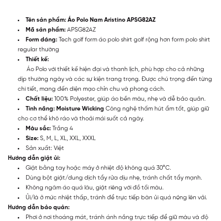
Tên sản phẩm: Áo Polo Nam Aristino APSG82AZ
Mã sản phẩm:
APSG82AZ
Form dáng:
Tech golf form áo polo shirt golf rộng hơn form polo shirt
regular thường
Thiết kế:
Áo Polo với thiết kế hiện đại và thanh lịch, phù hợp cho cả những
dịp thường ngày và các sự kiện trang trọng. Được chú trọng đến từng
chi tiết, mang đến diện mạo chỉn chu và phong cách.
Chất liệu:
100% Polyester, giúp áo bền màu, nhẹ và dễ bảo quản.
Tính năng:
Moisture Wicking
Công nghệ thấm hút ẩm tốt, giúp giữ
cho cơ thể khô ráo và thoải mái suốt cả ngày.
Màu sắc:
Trắng 4
Size:
S, M, L, XL, XXL, XXXL
Sản xuất: Việt
Hướng dẫn giặt ủi:
Giặt bằng tay hoặc máy ở nhiệt độ không quá 30°C.
Dùng bột giặt/dung dịch tẩy rửa dịu nhẹ, tránh chất tẩy mạnh.
Không ngâm áo quá lâu, giặt riêng với đồ tối màu.
Ủi/là ở mức nhiệt thấp, tránh để trực tiếp bàn ủi quá nóng lên vải.
Hướng dẫn bảo quản:
Phơi ở nơi thoáng mát, tránh ánh nắng trực tiếp để giữ màu và độ