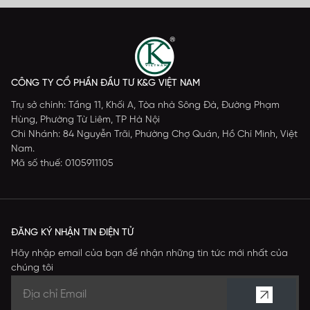
CÔNG TY CỔ PHẦN ĐẦU TƯ K&G VIỆT NAM
Trụ sở chính: Tầng 11, Khối A, Tòa nhà Sông Đà, Đường Phạm
Hùng, Phường Từ Liêm, TP Hà Nội
Chi Nhánh: 84 Nguyễn Trãi, Phường Chợ Quán, Hồ Chí Minh, Việt
Nam.
Mã số thuế: 0105911105
ĐĂNG KÝ NHẬN TIN ĐIỆN TỬ
Hãy nhập email của bạn để nhận những tin tức mới nhất của
chúng tôi