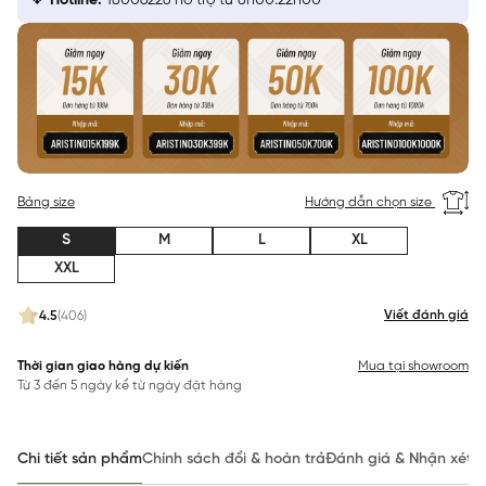
Hotline:
18006226 hỗ trợ từ 8h00:22h00
Bảng size
Hướng dẫn chọn size
S
M
L
XL
XXL
Viết đánh giá
4.5
(406)
Thời gian giao hàng dự kiến
Mua tại showroom
Từ 3 đến 5 ngày kể từ ngày đặt hàng
Chi tiết sản phẩm
Chính sách đổi & hoàn trả
Đánh giá & Nhận xét