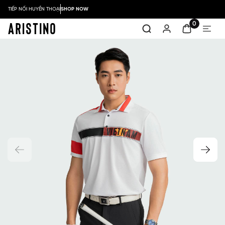
TIẾP NỐI HUYỀN THOẠI
SHOP NOW
0