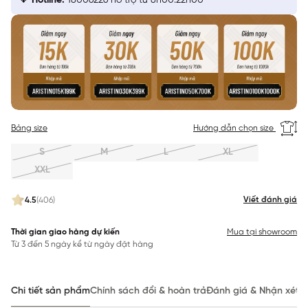
Hotline:
18006226 hỗ trợ từ 8h00:22h00
Bảng size
Hướng dẫn chọn size
S
M
L
XL
XXL
Viết đánh giá
4.5
(406)
Thời gian giao hàng dự kiến
Mua tại showroom
Từ 3 đến 5 ngày kể từ ngày đặt hàng
Chi tiết sản phẩm
Chính sách đổi & hoàn trả
Đánh giá & Nhận xét