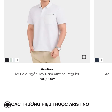
Aristino
Áo Polo Ngắn Tay Nam Aristino Regular
Áo B
APS615EDP01
700,000₫
CÁC THƯƠNG HIỆU THUỘC ARISTINO