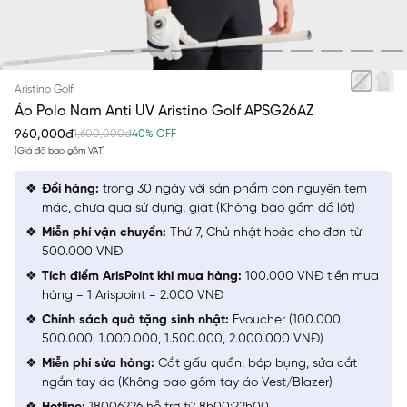
BE 6 IN
Aristino Golf
Áo Polo Nam Anti UV Aristino Golf APSG26AZ
960,000đ
1,600,000đ
40% OFF
(Giá đã bao gồm VAT)
Đổi hàng:
trong 30 ngày với sản phẩm còn nguyên tem
mác, chưa qua sử dụng, giặt (Không bao gồm đồ lót)
Miễn phí vận chuyển:
Thứ 7, Chủ nhật hoặc cho đơn từ
500.000 VNĐ
Tích điểm ArisPoint khi mua hàng:
100.000 VNĐ tiền mua
hàng = 1 Arispoint = 2.000 VNĐ
Chính sách quà tặng sinh nhật:
Evoucher (100.000,
500.000, 1.000.000, 1.500.000, 2.000.000 VNĐ)
Miễn phí sửa hàng:
Cắt gấu quần, bóp bụng, sửa cắt
ngắn tay áo (Không bao gồm tay áo Vest/Blazer)