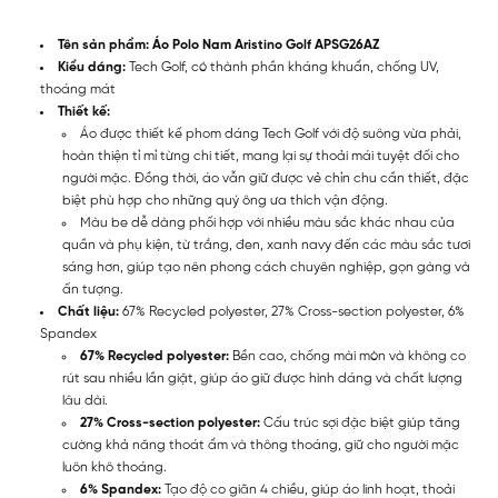
Tên sản phẩm: Áo Polo Nam Aristino Golf APSG26AZ
Kiểu dáng:
Tech Golf, có thành phần kháng khuẩn, chống UV,
thoáng mát
Thiết kế:
Áo được thiết kế phom dáng Tech Golf với độ suông vừa phải,
hoàn thiện tỉ mỉ từng chi tiết, mang lại sự thoải mái tuyệt đối cho
người mặc. Đồng thời, áo vẫn giữ được vẻ chỉn chu cần thiết, đặc
biệt phù hợp cho những quý ông ưa thích vận động.
Màu be dễ dàng phối hợp với nhiều màu sắc khác nhau của
quần và phụ kiện, từ trắng, đen, xanh navy đến các màu sắc tươi
sáng hơn, giúp tạo nên phong cách chuyên nghiệp, gọn gàng và
ấn tượng.
Chất liệu:
67% Recycled polyester, 27% Cross-section polyester, 6%
Spandex
67% Recycled polyester:
Bền cao, chống mài mòn và không co
rút sau nhiều lần giặt, giúp áo giữ được hình dáng và chất lượng
lâu dài.
27% Cross-section polyester:
Cấu trúc sợi đặc biệt giúp tăng
cường khả năng thoát ẩm và thông thoáng, giữ cho người mặc
luôn khô thoáng.
6% Spandex:
Tạo độ co giãn 4 chiều, giúp áo linh hoạt, thoải