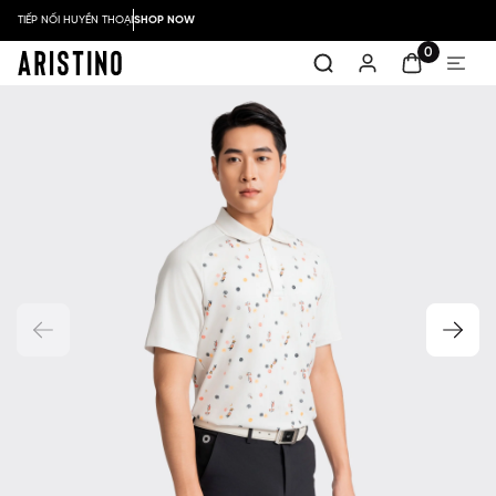
TIẾP NỐI HUYỀN THOẠI
SHOP NOW
0