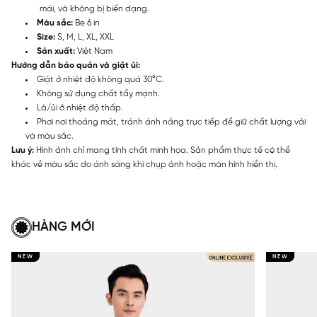
mái, và không bị biến dạng.
Màu sắc:
Be 6 in
Size:
S, M, L, XL, XXL
Sản xuất:
Việt Nam
Hướng dẫn bảo quản và giặt ủi:
Giặt ở nhiệt độ không quá 30°C.
Không sử dụng chất tẩy mạnh.
Là/ủi ở nhiệt độ thấp.
Phơi nơi thoáng mát, tránh ánh nắng trực tiếp để giữ chất lượng vải
và màu sắc.
Lưu ý:
Hình ảnh chỉ mang tính chất minh họa. Sản phẩm thực tế có thể
khác về màu sắc do ánh sáng khi chụp ảnh hoặc màn hình hiển thị.
HÀNG MỚI
NEW
NEW