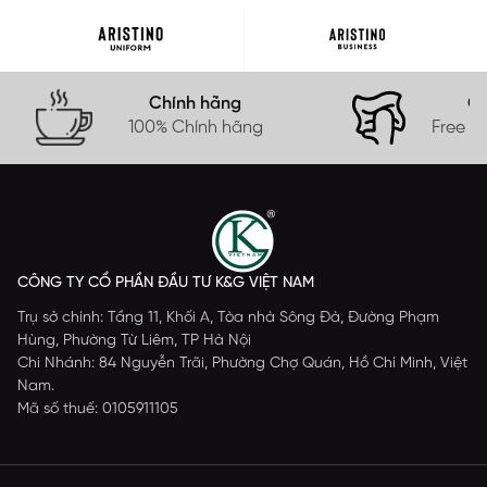
Chính hãng
Gi
100% Chính hãng
Free s
CÔNG TY CỔ PHẦN ĐẦU TƯ K&G VIỆT NAM
Trụ sở chính: Tầng 11, Khối A, Tòa nhà Sông Đà, Đường Phạm
Hùng, Phường Từ Liêm, TP Hà Nội
Chi Nhánh: 84 Nguyễn Trãi, Phường Chợ Quán, Hồ Chí Minh, Việt
Nam.
Mã số thuế: 0105911105