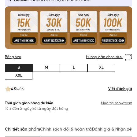
Hotline:
18006226 hỗ trợ từ 8h00:22h00
Bảng size
Hướng dẫn chọn size
S
M
L
XL
XXL
Viết đánh giá
4.5
(406)
Thời gian giao hàng dự kiến
Mua tại showroom
Từ 3 đến 5 ngày kể từ ngày đặt hàng
Chi tiết sản phẩm
Chính sách đổi & hoàn trả
Đánh giá & Nhận xét