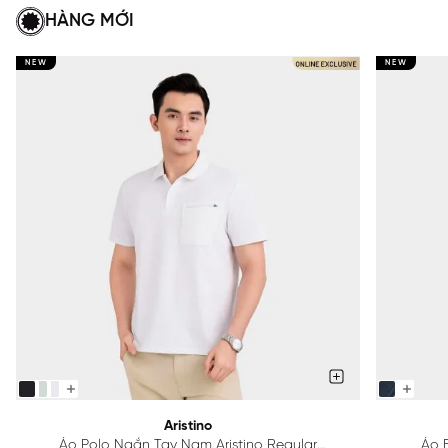
HÀNG MỚI
NEW
NEW
Aristino
Áo Polo Ngắn Tay Nam Aristino Regular
Áo B