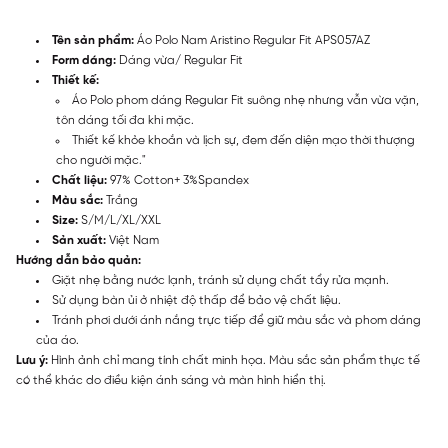
Tên sản phẩm:
Áo Polo Nam Aristino Regular Fit APS057AZ
Form dáng:
Dáng vừa/ Regular Fit
Thiết kế:
Áo Polo phom dáng Regular Fit suông nhẹ nhưng vẫn vừa vặn,
tôn dáng tối đa khi mặc.
Thiết kế khỏe khoắn và lịch sự, đem đến diện mạo thời thượng
cho người mặc."
Chất liệu:
97% Cotton+ 3%Spandex
Màu sắc:
Trắng
Size:
S/M/L/XL/XXL
Sản xuất:
Việt Nam
Hướng dẫn bảo quản:
Giặt nhẹ bằng nước lạnh, tránh sử dụng chất tẩy rửa mạnh.
Sử dụng bàn ủi ở nhiệt độ thấp để bảo vệ chất liệu.
Tránh phơi dưới ánh nắng trực tiếp để giữ màu sắc và phom dáng
của áo.
Lưu ý:
Hình ảnh chỉ mang tính chất minh họa. Màu sắc sản phẩm thực tế
có thể khác do điều kiện ánh sáng và màn hình hiển thị.