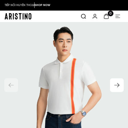
TIẾP NỐI HUYỀN THOẠI
SHOP NOW
0