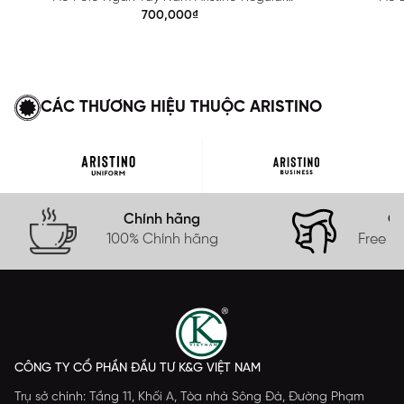
APS615EDP01
700,000₫
CÁC THƯƠNG HIỆU THUỘC ARISTINO
Chính hãng
Gi
100% Chính hãng
Free s
CÔNG TY CỔ PHẦN ĐẦU TƯ K&G VIỆT NAM
Trụ sở chính: Tầng 11, Khối A, Tòa nhà Sông Đà, Đường Phạm