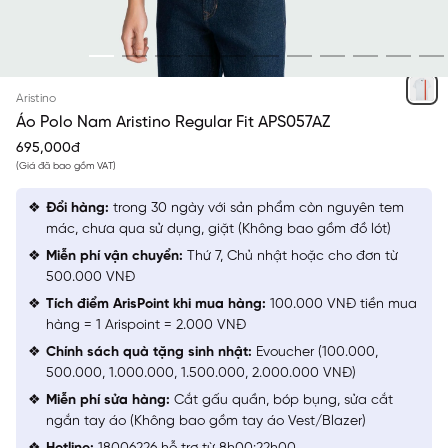
TRẮNG
Aristino
Áo Polo Nam Aristino Regular Fit APS057AZ
695,000đ
(Giá đã bao gồm VAT)
Đổi hàng:
trong 30 ngày với sản phẩm còn nguyên tem
mác, chưa qua sử dụng, giặt (Không bao gồm đồ lót)
Miễn phí vận chuyển:
Thứ 7, Chủ nhật hoặc cho đơn từ
500.000 VNĐ
Tích điểm ArisPoint khi mua hàng:
100.000 VNĐ tiền mua
hàng = 1 Arispoint = 2.000 VNĐ
Chính sách quà tặng sinh nhật:
Evoucher (100.000,
500.000, 1.000.000, 1.500.000, 2.000.000 VNĐ)
Miễn phí sửa hàng:
Cắt gấu quần, bóp bụng, sửa cắt
ngắn tay áo (Không bao gồm tay áo Vest/Blazer)