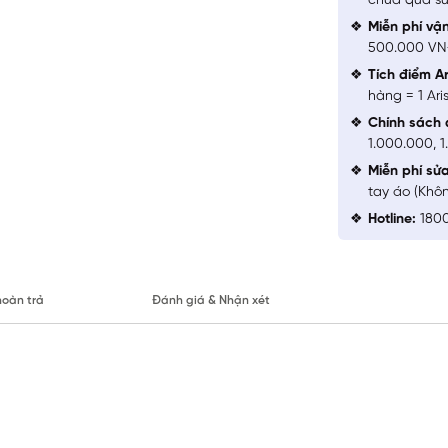
chưa qua sử
Miễn phí vậ
500.000 V
Tích điểm Ar
hàng = 1 Ari
Chính sách 
1.000.000, 
Miễn phí sử
tay áo (Khô
Hotline:
1800
hoàn trả
Đánh giá & Nhận xét