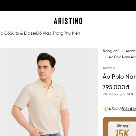
Bộ Đồ
Suits & Blazer
Đồ Mặc Trong
Phụ Kiện
Trang chủ
Aristi
Áo Polo Nam Ari
Aristino
Áo Polo Nam
795,000đ
(Giá đã bao gồm VAT)
Viết đá
4.5
(406)