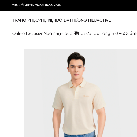
TIẾP NỐI HUYỀN THOẠI
SHOP NOW
TRANG PHỤC
PHỤ KIỆN
ĐỒ DA
THƯƠNG HIỆU
ACTIVE
Online Exclusive
Mua nhận quà 🎁
Bộ sưu tập
Hàng mới
Áo
Quần