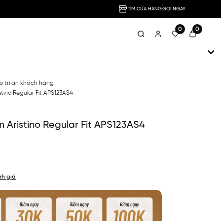
TÌM CỬA HÀNG
GỌI NGAY
0
0
no tri ân khách hàng
stino Regular Fit APS123AS4
 Aristino Regular Fit APS123AS4
nh giá