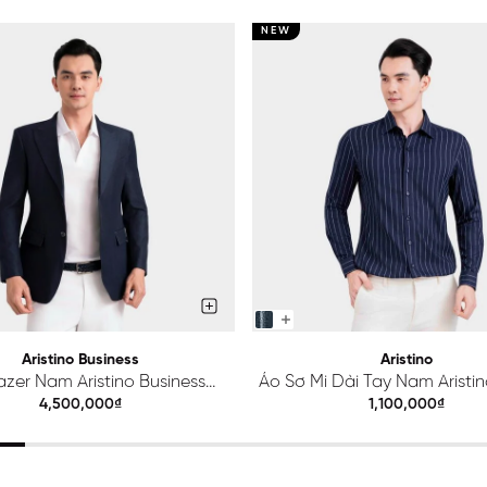
NEW
Aristino Business
Aristino
azer Nam Aristino Business
Áo Sơ Mi Dài Tay Nam Aristino
Premio 1BZ201S0H2
ALS425S0H2
4,500,000₫
1,100,000₫