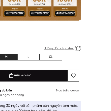
Hướng dẫn chọn size
M
L
XL
THÊM VÀO GIỎ
g dự kiến
Mua tại showroom
 từ ngày đặt hàng
ong 30 ngày với sản phẩm còn nguyên tem mác,