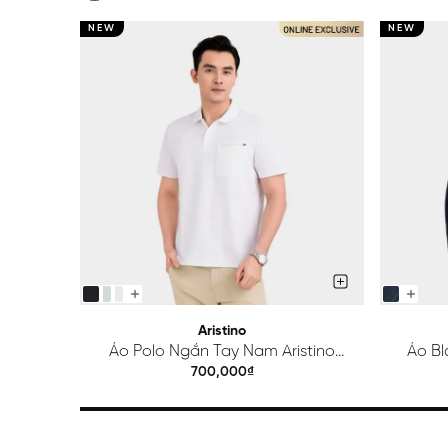
NEW
NEW
Aristino
Áo Polo Ngắn Tay Nam Aristino
Áo Bl
Regular APS615EDP01
700,000₫