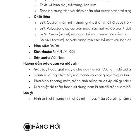
Thiết kế hiện đại, trẻ trung, lịch lãm
Tone be trung tính với điểm nhấn chữ Aristino tinh tế ở 
Chất liệu:
33% Cotton mềm mịn, thoáng khí, thấm mồ hôi vượt trội v
32% Polyester giúp áo bền màu, sắc nét và độ trơn trượ
32 % Rayon (lyocell) mang lại bề mặt mềm mại, dễ chịu
3% silk ( tơ tằm) tạo độ bóng mịn cho bề mặt vải, hạn 
Màu sắc:
Be 08
Kích thước:
S/M/L/XL/XXL
Sản xuất:
Việt Nam
Hướng dẫn bảo quản và giặt ủi:
Giặt tay hoặc giặt máy ở chế độ nhẹ với nước lạnh để giữ 
Tránh sử dụng chất tẩy rửa mạnh và không ngâm quá lâu.
Phơi ở nơi thoáng mát, tránh ánh nắng trực tiếp để giữ độ 
Ủi ở nhiệt độ thấp hoặc sử dụng bàn là hơi để tránh làm hỏng
Lưu ý:
Hình ảnh chỉ mang tính chất minh họa. Màu sắc sản phẩm c
HÀNG MỚI