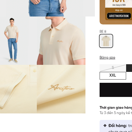
BE 8
Bảng size
S
XXL
Thời gian giao hàn
Từ 3 đến 5 ngày kể
Đổi hàng:
tr