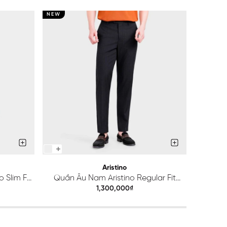
NEW
NEW
Aristino
 Slim Fit
Quần Âu Nam Aristino Regular Fit
Quầ
ATR203S0H2
1,300,000₫