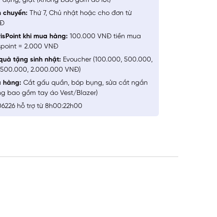
 dụng, giặt (Không bao gồm đồ lót)
n chuyển:
Thứ 7, Chủ nhật hoặc cho đơn từ
NĐ
isPoint khi mua hàng:
100.000 VNĐ tiền mua
spoint = 2.000 VNĐ
quà tặng sinh nhật:
Evoucher (100.000, 500.000,
1.500.000, 2.000.000 VNĐ)
a hàng:
Cắt gấu quần, bóp bụng, sửa cắt ngắn
ng bao gồm tay áo Vest/Blazer)
6226 hỗ trợ từ 8h00:22h00