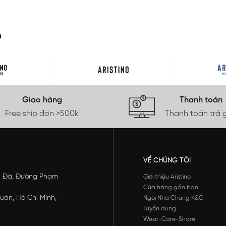
O
Giao hàng
Thanh toán
Free ship đơn >500k
Thanh toán trả 
VỀ CHÚNG TÔI
ông Đà, Đường Phạm
Giới thiệu Aristino
Cửa hàng gần bạn
uán, Hồ Chí Minh,
Ngôi Nhà Chung K&G
Tuyển dụng
Wear-Care-Share