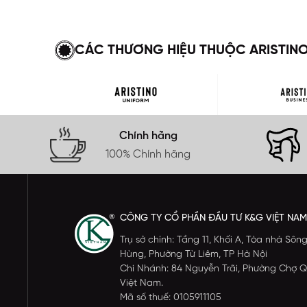
CÁC THƯƠNG HIỆU THUỘC ARISTIN
Chính hãng
100% Chính hãng
CÔNG TY CỔ PHẦN ĐẦU TƯ K&G VIỆT NAM
Trụ sở chính: Tầng 11, Khối A, Tòa nhà S
Hùng, Phường Từ Liêm, TP Hà Nội
Chi Nhánh: 84 Nguyễn Trãi, Phường Chợ Q
Việt Nam.
Mã số thuế: 0105911105