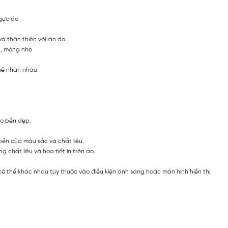
ngực áo
à thân thiện với làn da.
t, mỏng nhẹ
chế nhăn nhàu
áo bền đẹp.
bền của màu sắc và chất liệu.
 chất liệu và họa tiết in trên áo.
ó thể khác nhau tùy thuộc vào điều kiện ánh sáng hoặc màn hình hiển thị.