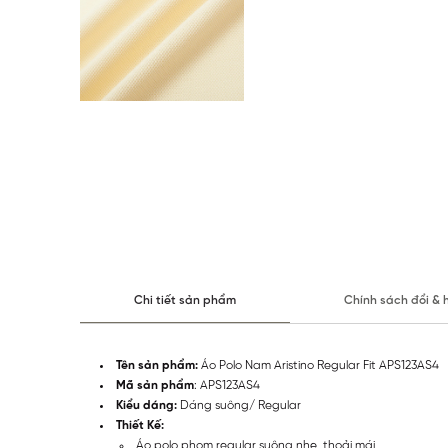
Chi tiết sản phẩm
Chính sách đổi & 
Tên sản phẩm:
Áo Polo Nam Aristino Regular Fit APS123AS4
Mã sản phẩm
: APS123AS4
Kiểu dáng:
Dáng suông/ Regular
Thiết Kế:
Áo polo phom regular suông nhẹ, thoải mái