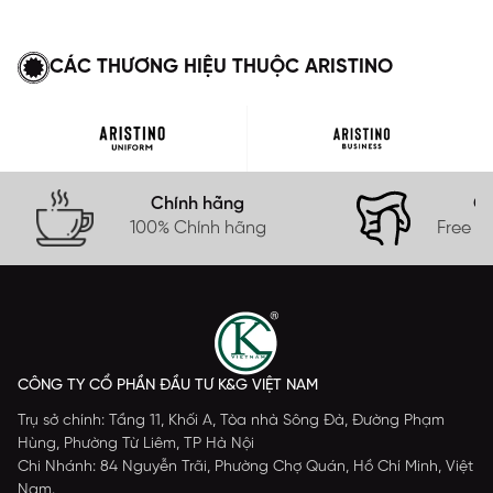
CÁC THƯƠNG HIỆU THUỘC ARISTINO
Chính hãng
Gi
100% Chính hãng
Free s
CÔNG TY CỔ PHẦN ĐẦU TƯ K&G VIỆT NAM
Trụ sở chính: Tầng 11, Khối A, Tòa nhà Sông Đà, Đường Phạm
Hùng, Phường Từ Liêm, TP Hà Nội
Chi Nhánh: 84 Nguyễn Trãi, Phường Chợ Quán, Hồ Chí Minh, Việt
Nam.