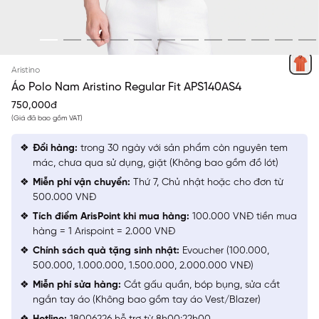
CAM 21
Aristino
Áo Polo Nam Aristino Regular Fit APS140AS4
750,000đ
(Giá đã bao gồm VAT)
Đổi hàng:
trong 30 ngày với sản phẩm còn nguyên tem
mác, chưa qua sử dụng, giặt (Không bao gồm đồ lót)
Miễn phí vận chuyển:
Thứ 7, Chủ nhật hoặc cho đơn từ
500.000 VNĐ
Tích điểm ArisPoint khi mua hàng:
100.000 VNĐ tiền mua
hàng = 1 Arispoint = 2.000 VNĐ
Chính sách quà tặng sinh nhật:
Evoucher (100.000,
500.000, 1.000.000, 1.500.000, 2.000.000 VNĐ)
Miễn phí sửa hàng:
Cắt gấu quần, bóp bụng, sửa cắt
ngắn tay áo (Không bao gồm tay áo Vest/Blazer)