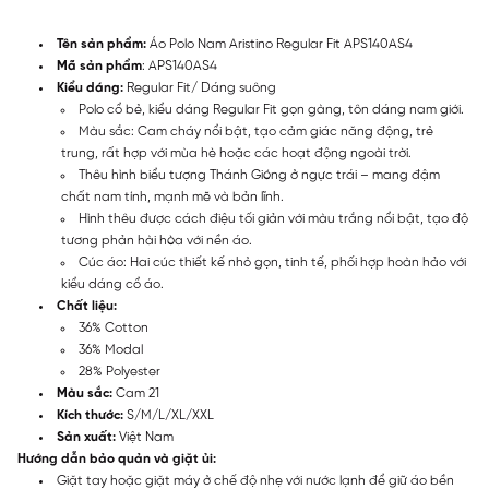
Tên sản phẩm:
Áo Polo Nam Aristino Regular Fit APS140AS4
Mã sản phẩm
: APS140AS4
Kiểu dáng:
Regular Fit/ Dáng suông
Polo cổ bẻ, kiểu dáng Regular Fit gọn gàng, tôn dáng nam giới.
Màu sắc: Cam cháy nổi bật, tạo cảm giác năng động, trẻ
trung, rất hợp với mùa hè hoặc các hoạt động ngoài trời.
Thêu hình biểu tượng Thánh Gióng ở ngực trái – mang đậm
chất nam tính, mạnh mẽ và bản lĩnh.
Hình thêu được cách điệu tối giản với màu trắng nổi bật, tạo độ
tương phản hài hòa với nền áo.
Cúc áo: Hai cúc thiết kế nhỏ gọn, tinh tế, phối hợp hoàn hảo với
kiểu dáng cổ áo.
Chất liệu:
36% Cotton
36% Modal
28% Polyester
Màu sắc:
Cam 21
Kích thước:
S/M/L/XL/XXL
Sản xuất:
Việt Nam
Hướng dẫn bảo quản và giặt ủi:
Giặt tay hoặc giặt máy ở chế độ nhẹ với nước lạnh để giữ áo bền