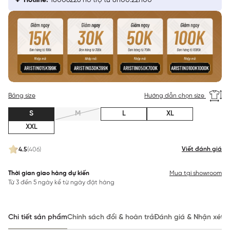
Hotline:
18006226 hỗ trợ từ 8h00:22h00
Bảng size
Hướng dẫn chọn size
S
M
L
XL
XXL
Viết đánh giá
4.5
(406)
Thời gian giao hàng dự kiến
Mua tại showroom
Từ 3 đến 5 ngày kể từ ngày đặt hàng
Chi tiết sản phẩm
Chính sách đổi & hoàn trả
Đánh giá & Nhận xét