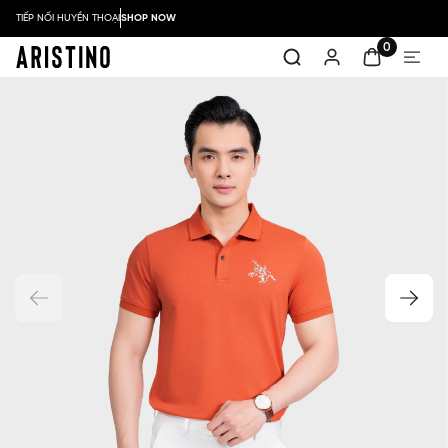
TIẾP NỐI HUYỀN THOẠI
SHOP NOW
0