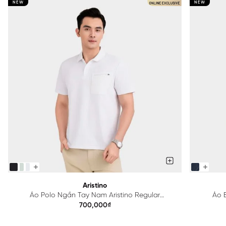
NEW
NEW
Aristino
Áo Polo Ngắn Tay Nam Aristino Regular
Áo B
APS615EDP01
700,000₫