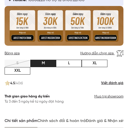
Hotline:
18006226 hỗ trợ từ 8h00:22h00
Bảng size
Hướng dẫn chọn size
S
M
L
XL
XXL
Viết đánh giá
4.5
(406)
Thời gian giao hàng dự kiến
Mua tại showroom
Từ 3 đến 5 ngày kể từ ngày đặt hàng
Chi tiết sản phẩm
Chính sách đổi & hoàn trả
Đánh giá & Nhận xét