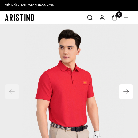
TIẾP NỐI HUYỀN THOẠI
SHOP NOW
0