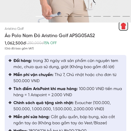
ĐỎ 2
Aristino Golf
Áo Polo Nam Đỏ Aristino Golf APSG05AS2
1,062,500đ
1,250,000đ
15% OFF
(Giá đã bao gồm VAT)
Đổi hàng:
trong 30 ngày với sản phẩm còn nguyên tem
mác, chưa qua sử dụng, giặt (Không bao gồm đồ lót)
Miễn phí vận chuyển:
Thứ 7, Chủ nhật hoặc cho đơn từ
500.000 VNĐ
Tích điểm ArisPoint khi mua hàng:
100.000 VNĐ tiền mua
hàng = 1 Arispoint = 2.000 VNĐ
Chính sách quà tặng sinh nhật:
Evoucher (100.000,
500.000, 1.000.000, 1.500.000, 2.000.000 VNĐ)
Miễn phí sửa hàng:
Cắt gấu quần, bóp bụng, sửa cắt
ngắn tay áo (Không bao gồm tay áo Vest/Blazer)