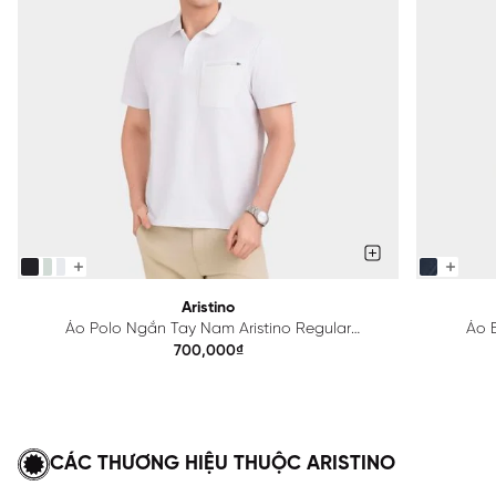
Aristino
Áo Polo Ngắn Tay Nam Aristino Regular
Áo B
APS615EDP01
700,000₫
CÁC THƯƠNG HIỆU THUỘC ARISTINO