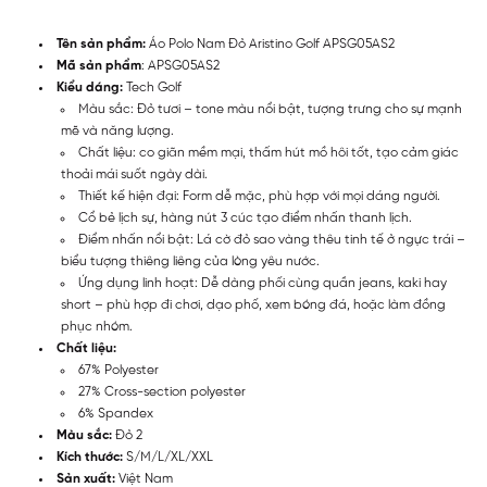
Tên sản phẩm:
Áo Polo Nam Đỏ Aristino Golf APSG05AS2
Mã sản phẩm
: APSG05AS2
Kiểu dáng:
Tech Golf
Màu sắc: Đỏ tươi – tone màu nổi bật, tượng trưng cho sự mạnh
mẽ và năng lượng.
Chất liệu: co giãn mềm mại, thấm hút mồ hôi tốt, tạo cảm giác
thoải mái suốt ngày dài.
Thiết kế hiện đại: Form dễ mặc, phù hợp với mọi dáng người.
Cổ bẻ lịch sự, hàng nút 3 cúc tạo điểm nhấn thanh lịch.
Điểm nhấn nổi bật: Lá cờ đỏ sao vàng thêu tinh tế ở ngực trái –
biểu tượng thiêng liêng của lòng yêu nước.
Ứng dụng linh hoạt: Dễ dàng phối cùng quần jeans, kaki hay
short – phù hợp đi chơi, dạo phố, xem bóng đá, hoặc làm đồng
phục nhóm.
Chất liệu:
67% Polyester
27% Cross-section polyester
6% Spandex
Màu sắc:
Đỏ 2
Kích thước:
S/M/L/XL/XXL
Sản xuất:
Việt Nam