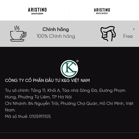
Chính hãng
Gi
100% Chính hãng
Free s
CÔNG TY CỔ PHẦN ĐẦU TƯ K&G VIỆT NAM
Trụ sở chính: Tầng 11, Khối A, Tòa nhà Sông Đà, Đường Phạm
Hùng, Phường Từ Liêm, TP Hà Nội
Chi Nhánh: 84 Nguyễn Trãi, Phường Chợ Quán, Hồ Chí Minh, Việt
Nam.
Mã số thuế: 0105911105