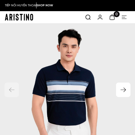
TIẾP NỐI HUYỀN THOẠI
SHOP NOW
0