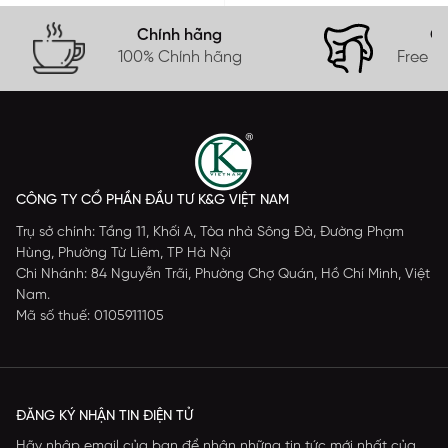
Chính hãng
Gi
100% Chính hãng
Free s
CÔNG TY CỔ PHẦN ĐẦU TƯ K&G VIỆT NAM
Trụ sở chính: Tầng 11, Khối A, Tòa nhà Sông Đà, Đường Phạm
Hùng, Phường Từ Liêm, TP Hà Nội
Chi Nhánh: 84 Nguyễn Trãi, Phường Chợ Quán, Hồ Chí Minh, Việt
Nam.
Mã số thuế: 0105911105
ĐĂNG KÝ NHẬN TIN ĐIỆN TỬ
Hãy nhập email của bạn để nhận những tin tức mới nhất của