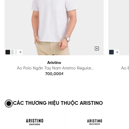
Aristino
Áo Polo Ngắn Tay Nam Aristino Regular
Áo B
APS615EDP01
700,000₫
CÁC THƯƠNG HIỆU THUỘC ARISTINO