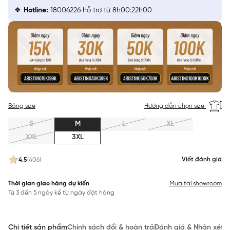
Hotline:
18006226 hỗ trợ từ 8h00:22h00
Bảng size
Hướng dẫn chọn size
S
M
L
XL
XXL
3XL
Viết đánh giá
4.5
(406)
Thời gian giao hàng dự kiến
Mua tại showroom
Từ 3 đến 5 ngày kể từ ngày đặt hàng
Chi tiết sản phẩm
Chính sách đổi & hoàn trả
Đánh giá & Nhận xét