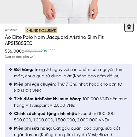
XANH TÍM THAN 25 KẺ JACQUARD
Aristino
Áo Elite Polo Nam Jacquard Aristino Slim Fit
APS138S3EC
556,000đ
695,000đ
20% OFF
(Giá đã bao gồm VAT)
Đổi hàng:
trong 30 ngày với sản phẩm còn nguyên tem
mác, chưa qua sử dụng, giặt (Không bao gồm đồ lót)
Miễn phí vận chuyển:
Thứ 7, Chủ nhật hoặc cho đơn từ
500.000 VNĐ
Tích điểm ArisPoint khi mua hàng:
100.000 VNĐ tiền mua
hàng = 1 Arispoint = 2.000 VNĐ
Chính sách quà tặng sinh nhật:
Evoucher (100.000,
500.000, 1.000.000, 1.500.000, 2.000.000 VNĐ)
Miễn phí sửa hàng:
Cắt gấu quần, bóp bụng, sửa cắt
ngắn tay áo (Không bao gồm tay áo Vest/Blazer)