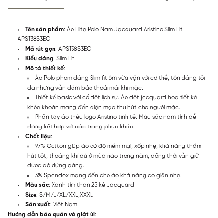
Tên sản phẩm
: Áo Elite Polo Nam Jacquard Aristino Slim Fit
APS138S3EC
Mã rút gọn
: APS138S3EC
Kiểu dáng
: Slim Fit
Mô tả thiết kế
:
Áo Polo phom dáng Slim fit ôm vừa vặn với cơ thể, tôn dáng tối
đa nhưng vẫn đảm bảo thoải mái khi mặc.
Thiết kế basic với cổ dệt lịch sự. Áo dệt jacquard họa tiết kẻ
khỏe khoắn mang đến diện mạo thu hút cho người mặc.
Phần tay áo thêu logo Aristino tinh tế. Màu sắc nam tính dễ
dàng kết hợp với các trang phục khác.
Chất liệu
:
97% Cotton giúp áo có độ mềm mại, xốp nhẹ, khả năng thấm
hút tốt, thoáng khí dù ở mùa nào trong năm, đồng thời vẫn giữ
được độ đứng dáng.
3% Spandex mang đến cho áo khả năng co giãn nhẹ.
Màu sắc
: Xanh tím than 25 kẻ Jacquard
Size
: S/M/L/XL/XXL,XXXL
Sản xuất
: Việt Nam
Hướng dẫn bảo quản và giặt ủi
: