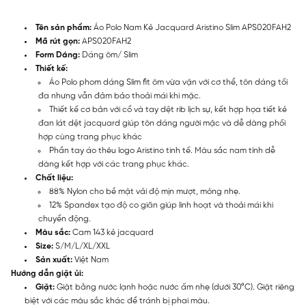
Tên sản phẩm:
Áo Polo Nam Kẻ Jacquard Aristino Slim APS020FAH2
Mã rút gọn:
APS020FAH2
Form Dáng:
Dáng ôm/ Slim
Thiết kế:
Áo Polo phom dáng Slim fit ôm vừa vặn với cơ thể, tôn dáng tối
đa nhưng vẫn đảm bảo thoải mái khi mặc.
Thiết kế cơ bản với cổ và tay dệt rib lịch sự, kết hợp họa tiết kẻ
đan lát dệt jacquard giúp tôn dáng người mặc và dễ dàng phối
hợp cùng trang phục khác
Phần tay áo thêu logo Aristino tinh tế. Màu sắc nam tính dễ
dàng kết hợp với các trang phục khác.
Chất liệu:
88% Nylon cho bề mặt vải độ mịn mượt, mỏng nhẹ.
12% Spandex tạo độ co giãn giúp linh hoạt và thoải mái khi
chuyển động.
Màu sắc:
Cam 143 kẻ jacquard
Size:
S/M/L/XL/XXL
Sản xuất:
Việt Nam
Hướng dẫn giặt ủi:
Giặt:
Giặt bằng nước lạnh hoặc nước ấm nhẹ (dưới 30°C). Giặt riêng
biệt với các màu sắc khác để tránh bị phai màu.