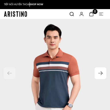
TIẾP NỐI HUYỀN THOẠI
SHOP NOW
0