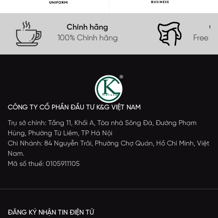
Chính hãng
Gi
100% Chính hãng
Free s
CÔNG TY CỔ PHẦN ĐẦU TƯ K&G VIỆT NAM
Trụ sở chính: Tầng 11, Khối A, Tòa nhà Sông Đà, Đường Phạm
Hùng, Phường Từ Liêm, TP Hà Nội
Chi Nhánh: 84 Nguyễn Trãi, Phường Chợ Quán, Hồ Chí Minh, Việt
Nam.
Mã số thuế: 0105911105
ĐĂNG KÝ NHẬN TIN ĐIỆN TỬ