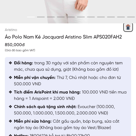
CAM 143 KẺ JACQUARD
Aristino
Áo Polo Nam Kẻ Jacquard Aristino Slim APS020FAH2
850,000đ
(Giá đã bao gồm VAT)
Đổi hàng:
trong 30 ngày với sản phẩm còn nguyên tem
mác, chưa qua sử dụng, giặt (Không bao gồm đồ lót)
Miễn phí vận chuyển:
Thứ 7, Chủ nhật hoặc cho đơn từ
500.000 VNĐ
Tích điểm ArisPoint khi mua hàng:
100.000 VNĐ tiền mua
hàng = 1 Arispoint = 2.000 VNĐ
Chính sách quà tặng sinh nhật:
Evoucher (100.000,
500.000, 1.000.000, 1.500.000, 2.000.000 VNĐ)
Miễn phí sửa hàng:
Cắt gấu quần, bóp bụng, sửa cắt
ngắn tay áo (Không bao gồm tay áo Vest/Blazer)