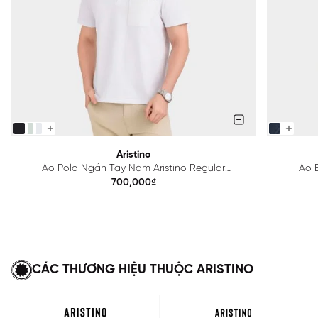
Aristino
Áo Polo Ngắn Tay Nam Aristino Regular
Áo B
APS615EDP01
700,000₫
CÁC THƯƠNG HIỆU THUỘC ARISTINO