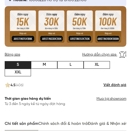
Hotline:
18006226 hỗ trợ từ 8h00:22h00
Bảng size
Hướng dẫn chọn size
S
M
L
XL
XXL
Viết đánh giá
4.5
(406)
Thời gian giao hàng dự kiến
Mua tại showroom
Từ 3 đến 5 ngày kể từ ngày đặt hàng
Chi tiết sản phẩm
Chính sách đổi & hoàn trả
Đánh giá & Nhận xét