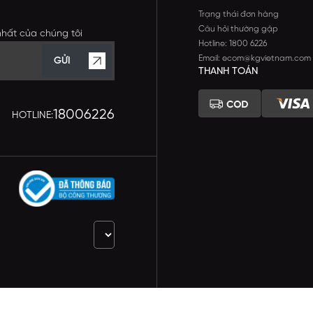
Trạng thái đơn hàng
Câu hỏi thường gặp
nhất của chúng tôi
Hotline: 1800 6226
Email: ecom@kgvietnam.com
GỬI
THANH TOÁN
18006226
HOTLINE: