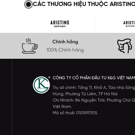
CÁC THƯƠNG HIỆU THUỘC ARISTIN
Chính hãng
100% Chính hãng
CÔNG TY CỔ PHẦN ĐẦU TƯ K&G VIỆT NAM
Trụ sở chính: Tầng 11, Khối A, Tòa nhà S
Hùng, Phường Từ Liêm, TP Hà Nội
Chi Nhánh: 84 Nguyễn Trãi, Phường Chợ Q
Việt Nam.
Mã số thuế: 0105911105