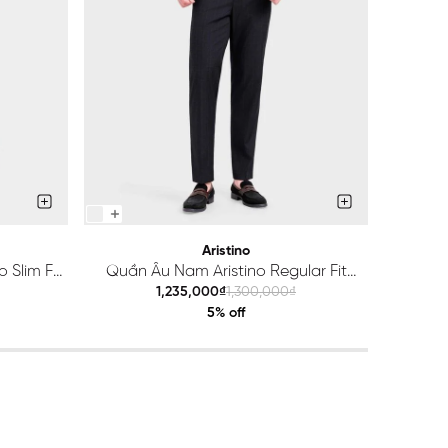
Aristino
 Slim Fit
Quần Âu Nam Aristino Regular Fit
Quầ
ATR203S0H2
1,235,000₫
1,300,000₫
5% off