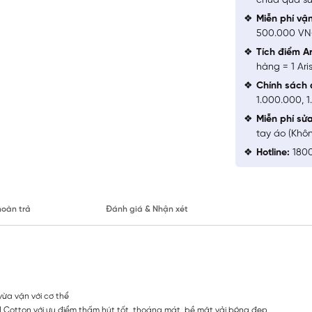
chưa qua sử
Miễn phí vậ
500.000 V
Tích điểm Ar
hàng = 1 Ari
Chính sách 
1.000.000, 
Miễn phí sử
tay áo (Khô
Hotline:
1800
hoàn trả
Đánh giá & Nhận xét
vừa vặn với cơ thể
ed Cotton với ưu điểm thấm hút tốt, thoáng mát, bề mặt vải bóng đẹp