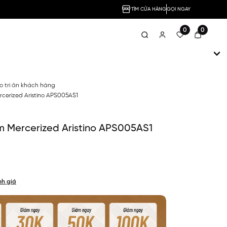
TÌM CỬA HÀNG
GỌI NGAY
0
0
no tri ân khách hàng
cerized Aristino APS005AS1
m Mercerized Aristino APS005AS1
nh giá