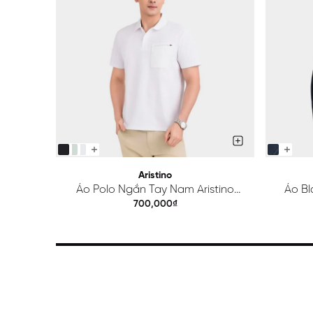
Aristino
Áo Polo Ngắn Tay Nam Aristino
Áo Bl
Regular APS615EDP01
700,000₫