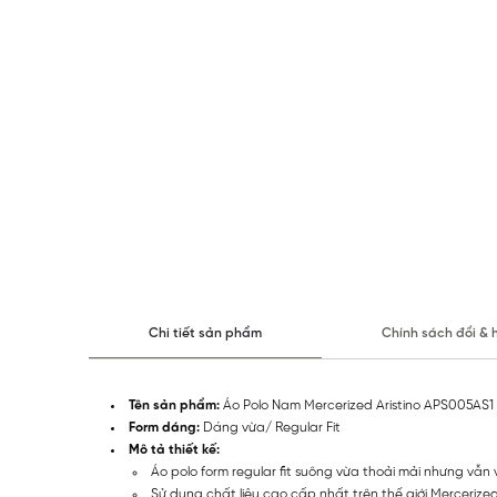
Chi tiết sản phẩm
Chính sách đổi & 
Tên sản phẩm:
Áo Polo Nam Mercerized Aristino APS005AS1
Form dáng:
Dáng vừa/ Regular Fit
Mô tả thiết kế:
Áo polo form regular fit suông vừa thoải mải nhưng vẫn 
Sử dụng chất liệu cao cấp nhất trên thế giới Merceriz