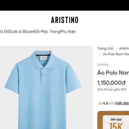
Bộ Đồ
Suits & Blazer
Đồ Mặc Trong
Phụ Kiện
Trang chủ
Aristi
Áo Polo Nam Mer
Aristino
Áo Polo Na
1,150,000đ
(Giá đã bao gồm VAT)
Viết đá
4.5
(406)