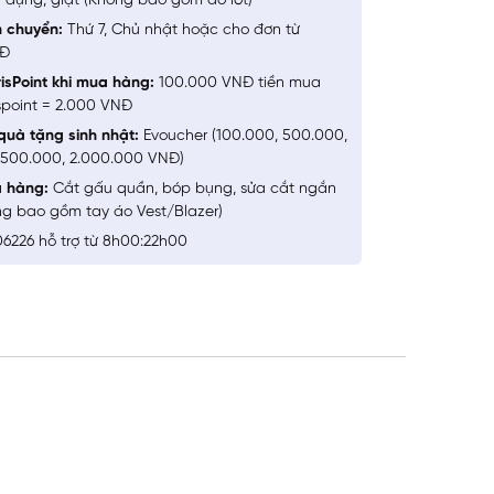
 dụng, giặt (Không bao gồm đồ lót)
n chuyển:
Thứ 7, Chủ nhật hoặc cho đơn từ
NĐ
isPoint khi mua hàng:
100.000 VNĐ tiền mua
spoint = 2.000 VNĐ
quà tặng sinh nhật:
Evoucher (100.000, 500.000,
1.500.000, 2.000.000 VNĐ)
a hàng:
Cắt gấu quần, bóp bụng, sửa cắt ngắn
ng bao gồm tay áo Vest/Blazer)
6226 hỗ trợ từ 8h00:22h00