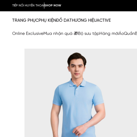
TIẾP NỐI HUYỀN THOẠI
SHOP NOW
TRANG PHỤC
PHỤ KIỆN
ĐỒ DA
THƯƠNG HIỆU
ACTIVE
Online Exclusive
Mua nhận quà 🎁
Bộ sưu tập
Hàng mới
Áo
Quần