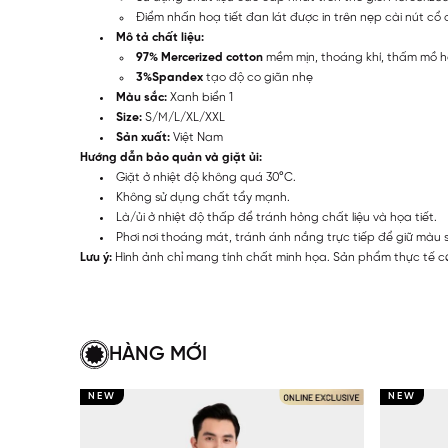
Điểm nhấn hoạ tiết đan lát được in trên nẹp cài nút cổ 
Mô tả chất liệu:
97% Mercerized cotton
mềm mịn, thoáng khí, thấm mồ hôi
3%Spandex
tạo độ co giãn nhẹ
Màu sắc:
Xanh biển 1
Size:
S/M/L/XL/XXL
Sản xuất:
Việt Nam
Hướng dẫn bảo quản và giặt ủi:
Giặt ở nhiệt độ không quá 30°C.
Không sử dụng chất tẩy mạnh.
Là/ủi ở nhiệt độ thấp để tránh hỏng chất liệu và họa tiết.
Phơi nơi thoáng mát, tránh ánh nắng trực tiếp để giữ màu 
Lưu ý:
Hình ảnh chỉ mang tính chất minh họa. Sản phẩm thực tế có
HÀNG MỚI
NEW
NEW