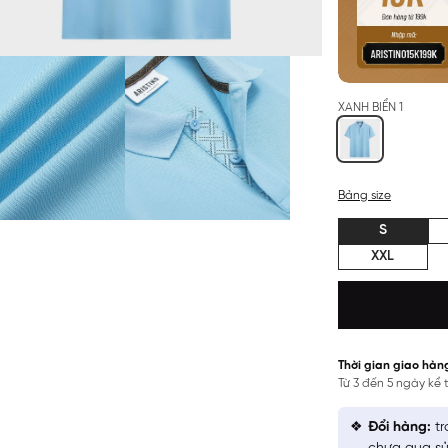
XANH BIỂN 1
Bảng size
S
XXL
Thời gian giao hàn
Từ 3 đến 5 ngày kể
Đổi hàng:
tr