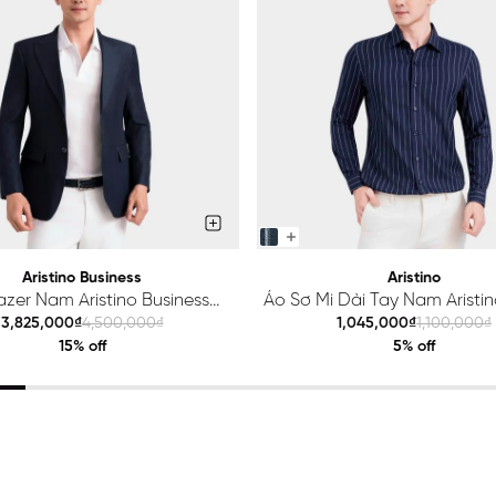
Aristino Business
Aristino
azer Nam Aristino Business
Áo Sơ Mi Dài Tay Nam Aristino
Premio 1BZ201S0H2
ALS425S0H2
3,825,000₫
4,500,000₫
1,045,000₫
1,100,000₫
15% off
5% off