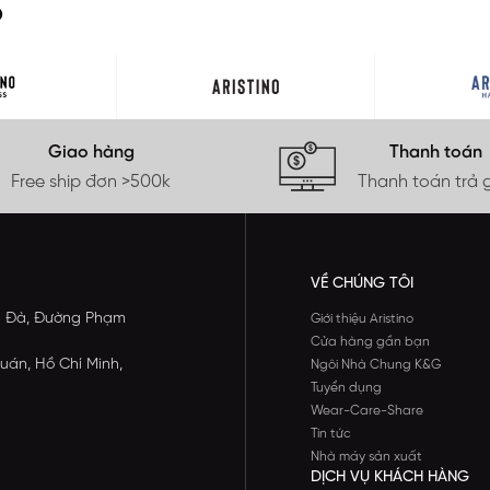
O
Giao hàng
Thanh toán
Free ship đơn >500k
Thanh toán trả 
VỀ CHÚNG TÔI
ông Đà, Đường Phạm
Giới thiệu Aristino
Cửa hàng gần bạn
uán, Hồ Chí Minh,
Ngôi Nhà Chung K&G
Tuyển dụng
Wear-Care-Share
Tin tức
Nhà máy sản xuất
DỊCH VỤ KHÁCH HÀNG