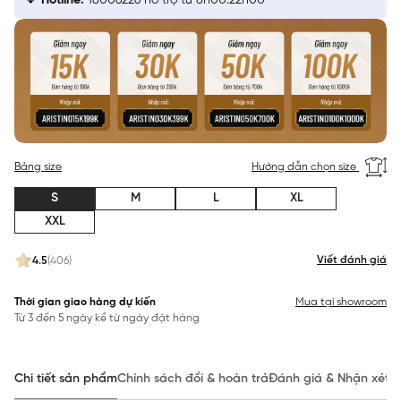
Hotline:
18006226 hỗ trợ từ 8h00:22h00
Bảng size
Hướng dẫn chọn size
S
M
L
XL
XXL
Viết đánh giá
4.5
(406)
Thời gian giao hàng dự kiến
Mua tại showroom
Từ 3 đến 5 ngày kể từ ngày đặt hàng
Chi tiết sản phẩm
Chính sách đổi & hoàn trả
Đánh giá & Nhận xét