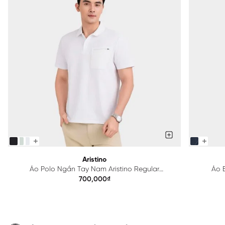
Aristino
Áo Polo Ngắn Tay Nam Aristino Regular
Áo B
APS615EDP01
700,000₫