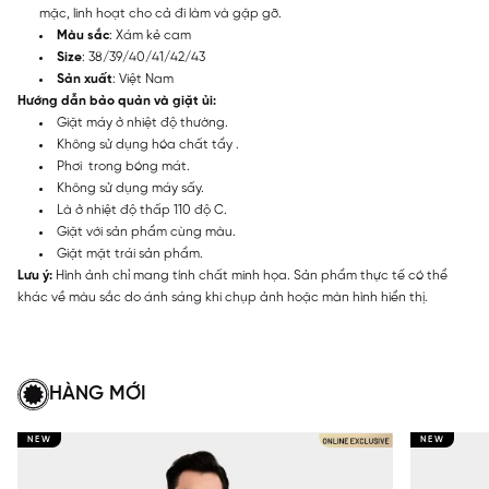
mặc, linh hoạt cho cả đi làm và gặp gỡ.
Màu sắc
: Xám kẻ cam
Size
: 38/39/40/41/42/43
Sản xuất
: Việt Nam
Hướng dẫn bảo quản và giặt ủi:
Giặt máy ở nhiệt độ thường.
Không sử dụng hóa chất tẩy .
Phơi trong bóng mát.
Không sử dụng máy sấy.
Là ở nhiệt độ thấp 110 độ C.
Giặt với sản phẩm cùng màu.
Giặt mặt trái sản phẩm.
Lưu ý:
Hình ảnh chỉ mang tính chất minh họa. Sản phẩm thực tế có thể
khác về màu sắc do ánh sáng khi chụp ảnh hoặc màn hình hiển thị.
HÀNG MỚI
NEW
NEW