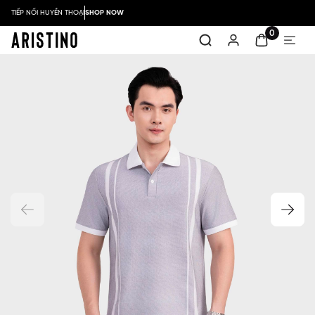
TIẾP NỐI HUYỀN THOẠI
SHOP NOW
0