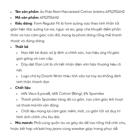
Tên sản phẩm
: Áo Polo Nam Mercerized Cotton Aristino APS211SAH2
Mã sản phẩm:
APS211SAH2
Kiểu dáng
: Form Regular Fit là form suông vừa theo tinh thần tối
giản hiện đại, suông tại vai, ngực và eo, giúp che khuyết điểm phần
thân và tạo cảm giác cân đối, mang lại phom dáng tổng thể thanh
thoát và đứng dáng
Thiết kế
:
Họa tiết kẻ được xử lý định vị chính xác, tạo hiệu ứng thị giác
gọn gàng và cao cấp.
Dây dệt Đan Lát là chi tiết nhận diện văn hóa thương hiệu rõ
nét.
Logo chữ ký Doanh Nhân thêu tinh xảo tại tay áo khẳng định
tinh thần thành đạt.
Chất liệu
:
46% Visco (Lyocell), 46% Cotton (Bông), 8% Spandex
Thành phần Spandex tăng độ co giãn, tạo cảm giác linh hoạt
và thoải mái khi vận động.
Chất liệu mang lại cảm giác mềm, mát, co giãn tốt và duy trì
hình ảnh chỉnh chu lâu dài.
Mix match:
Phối cùng quần âu và giày da để tạo tổng thể chỉn chu,
hoặc kết hợp với kaki hay jeans cùng sneaker giúp trang phục dễ