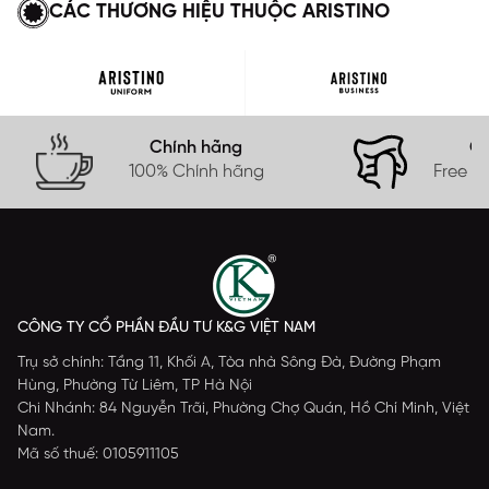
CÁC THƯƠNG HIỆU THUỘC ARISTINO
Chính hãng
Gi
100% Chính hãng
Free s
CÔNG TY CỔ PHẦN ĐẦU TƯ K&G VIỆT NAM
Trụ sở chính: Tầng 11, Khối A, Tòa nhà Sông Đà, Đường Phạm
Hùng, Phường Từ Liêm, TP Hà Nội
Chi Nhánh: 84 Nguyễn Trãi, Phường Chợ Quán, Hồ Chí Minh, Việt
Nam.
Mã số thuế: 0105911105