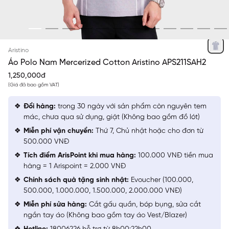
XÁM 50 KẺ JACQUARD
Aristino
Áo Polo Nam Mercerized Cotton Aristino APS211SAH2
1,250,000đ
(Giá đã bao gồm VAT)
Đổi hàng:
trong 30 ngày với sản phẩm còn nguyên tem
mác, chưa qua sử dụng, giặt (Không bao gồm đồ lót)
Miễn phí vận chuyển:
Thứ 7, Chủ nhật hoặc cho đơn từ
500.000 VNĐ
Tích điểm ArisPoint khi mua hàng:
100.000 VNĐ tiền mua
hàng = 1 Arispoint = 2.000 VNĐ
Chính sách quà tặng sinh nhật:
Evoucher (100.000,
500.000, 1.000.000, 1.500.000, 2.000.000 VNĐ)
Miễn phí sửa hàng:
Cắt gấu quần, bóp bụng, sửa cắt
ngắn tay áo (Không bao gồm tay áo Vest/Blazer)