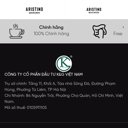
Chính hãng
Gi
100% Chính hãng
Free s
CÔNG TY CỔ PHẦN ĐẦU TƯ K&G VIỆT NAM
Trụ sở chính: Tầng 11, Khối A, Tòa nhà Sông Đà, Đường Phạm
Hùng, Phường Từ Liêm, TP Hà Nội
Chi Nhánh: 84 Nguyễn Trãi, Phường Chợ Quán, Hồ Chí Minh, Việt
Nam.
Mã số thuế: 0105911105