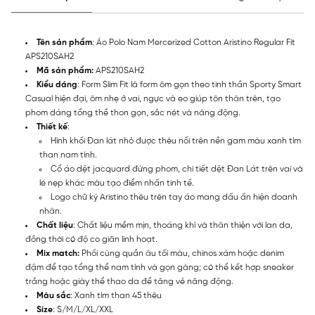
Tên sản phẩm
: Áo Polo Nam Mercerized Cotton Aristino Regular Fit
APS210SAH2
Mã sản phẩm:
APS210SAH2
Kiểu dáng
: Form Slim Fit là form ôm gọn theo tinh thần Sporty Smart
Casual hiện đại, ôm nhẹ ở vai, ngực và eo giúp tôn thân trên, tạo
phom dáng tổng thể thon gọn, sắc nét và năng động.
Thiết kế
:
Hình khối Đan lát nhỏ được thêu nổi trên nền gam màu xanh tím
than nam tính.
Cổ áo dệt jacquard đứng phom, chi tiết dệt Đan Lát trên vai và
lé nẹp khác màu tạo điểm nhấn tinh tế.
Logo chữ ký Aristino thêu trên tay áo mang dấu ấn hiện doanh
nhân.
Chất liệu
: Chất liệu mềm mịn, thoáng khí và thân thiện với lan da,
đồng thời có độ co giãn linh hoạt.
Mix match:
Phối cùng quần âu tối màu, chinos xám hoặc denim
đậm để tạo tổng thể nam tính và gọn gàng; có thể kết hợp sneaker
trắng hoặc giày thể thao da để tăng vẻ năng động.
Màu sắc
: Xanh tím than 45 thêu
Size
: S/M/L/XL/XXL