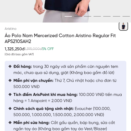
XANH TÍM THAN 45 THÊU
Aristino
Áo Polo Nam Mercerized Cotton Aristino Regular Fit
APS210SAH2
1,325,250đ
1,395,000đ
5% OFF
(Giá đã bao gồm VAT)
Đổi hàng:
trong 30 ngày với sản phẩm còn nguyên tem
mác, chưa qua sử dụng, giặt (Không bao gồm đồ lót)
Miễn phí vận chuyển:
Thứ 7, Chủ nhật hoặc cho đơn từ
500.000 VNĐ
Tích điểm ArisPoint khi mua hàng:
100.000 VNĐ tiền mua
hàng = 1 Arispoint = 2.000 VNĐ
Chính sách quà tặng sinh nhật:
Evoucher (100.000,
500.000, 1.000.000, 1.500.000, 2.000.000 VNĐ)
Miễn phí sửa hàng:
Cắt gấu quần, bóp bụng, sửa cắt
ngắn tay áo (Không bao gồm tay áo Vest/Blazer)