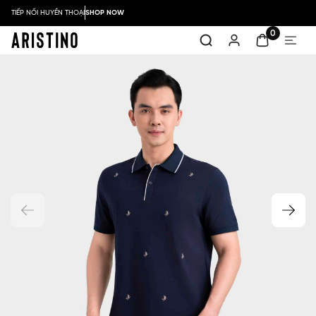
TIẾP NỐI HUYỀN THOẠI
SHOP NOW
0