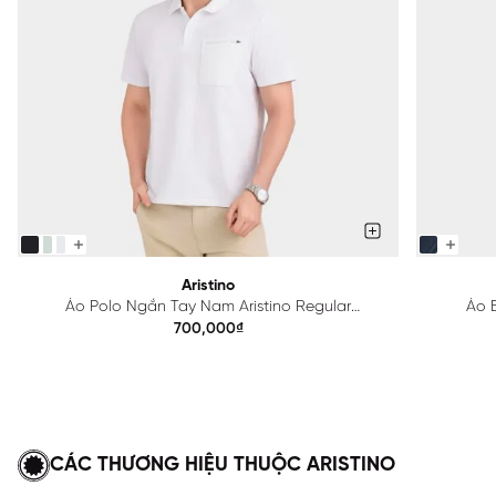
Aristino
Áo Polo Ngắn Tay Nam Aristino Regular
Áo B
APS615EDP01
700,000₫
CÁC THƯƠNG HIỆU THUỘC ARISTINO