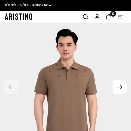
TIẾP NỐI HUYỀN THOẠI
SHOP NOW
0