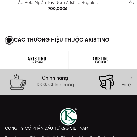
Áo Polo Ngắn Tay Nam Aristino Regular
Áo B
APS615EDP01
700,000₫
CÁC THƯƠNG HIỆU THUỘC ARISTINO
Chính hãng
Gi
100% Chính hãng
Free s
CÔNG TY CỔ PHẦN ĐẦU TƯ K&G VIỆT NAM