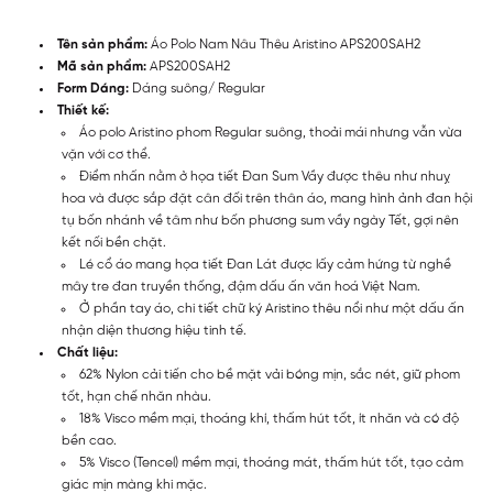
Tên sản phẩm:
Áo Polo Nam Nâu Thêu Aristino APS200SAH2
Mã sản phẩm:
APS200SAH2
Form Dáng:
Dáng suông/ Regular
Thiết kế:
Áo polo Aristino phom Regular suông, thoải mái nhưng vẫn vừa
vặn với cơ thể.
Điểm nhấn nằm ở họa tiết Đan Sum Vầy được thêu như nhuỵ
hoa và được sắp đặt cân đối trên thân áo, mang hình ảnh đan hội
tụ bốn nhánh về tâm như bốn phương sum vầy ngày Tết, gợi nên
kết nối bền chặt.
Lé cổ áo mang họa tiết Đan Lát được lấy cảm hứng từ nghề
mây tre đan truyền thống, đậm dấu ấn văn hoá Việt Nam.
Ở phần tay áo, chi tiết chữ ký Aristino thêu nổi như một dấu ấn
nhận diện thương hiệu tinh tế.
Chất liệu:
62% Nylon cải tiến cho bề mặt vải bóng mịn, sắc nét, giữ phom
tốt, hạn chế nhăn nhàu.
18% Visco mềm mại, thoáng khí, thấm hút tốt, ít nhăn và có độ
bền cao.
5% Visco (Tencel) mềm mại, thoáng mát, thấm hút tốt, tạo cảm
giác mịn màng khi mặc.