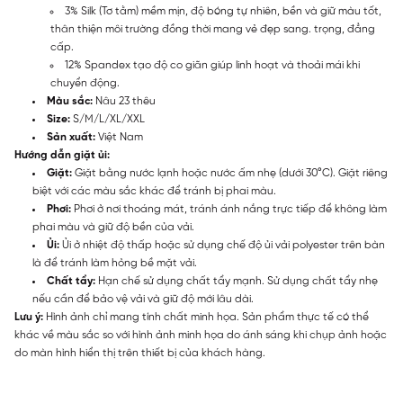
3% Silk (Tơ tằm) mềm mịn, độ bóng tự nhiên, bền và giữ màu tốt,
thân thiện môi trường đồng thời mang vẻ đẹp sang. trọng, đẳng
cấp.
12% Spandex tạo độ co giãn giúp linh hoạt và thoải mái khi
chuyển động.
Màu sắc:
Nâu 23 thêu
Size:
S/M/L/XL/XXL
Sản xuất:
Việt Nam
Hướng dẫn giặt ủi:
Giặt:
Giặt bằng nước lạnh hoặc nước ấm nhẹ (dưới 30°C). Giặt riêng
biệt với các màu sắc khác để tránh bị phai màu.
Phơi:
Phơi ở nơi thoáng mát, tránh ánh nắng trực tiếp để không làm
phai màu và giữ độ bền của vải.
Ủi:
Ủi ở nhiệt độ thấp hoặc sử dụng chế độ ủi vải polyester trên bàn
là để tránh làm hỏng bề mặt vải.
Chất tẩy:
Hạn chế sử dụng chất tẩy mạnh. Sử dụng chất tẩy nhẹ
nếu cần để bảo vệ vải và giữ độ mới lâu dài.
Lưu ý:
Hình ảnh chỉ mang tính chất minh họa. Sản phẩm thực tế có thể
khác về màu sắc so với hình ảnh minh họa do ánh sáng khi chụp ảnh hoặc
do màn hình hiển thị trên thiết bị của khách hàng.