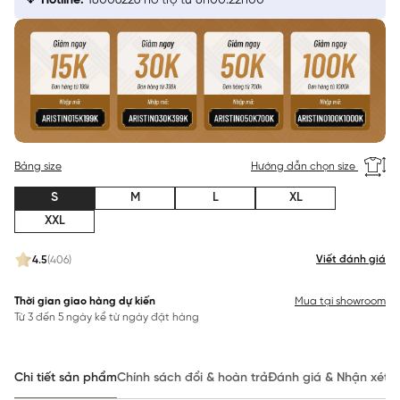
Hotline:
18006226 hỗ trợ từ 8h00:22h00
Bảng size
Hướng dẫn chọn size
S
M
L
XL
XXL
Viết đánh giá
4.5
(406)
Thời gian giao hàng dự kiến
Mua tại showroom
Từ 3 đến 5 ngày kể từ ngày đặt hàng
Chi tiết sản phẩm
Chính sách đổi & hoàn trả
Đánh giá & Nhận xét