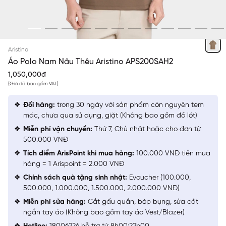
NÂU 23 THÊU
Aristino
Áo Polo Nam Nâu Thêu Aristino APS200SAH2
1,050,000đ
(Giá đã bao gồm VAT)
Đổi hàng:
trong 30 ngày với sản phẩm còn nguyên tem
mác, chưa qua sử dụng, giặt (Không bao gồm đồ lót)
Miễn phí vận chuyển:
Thứ 7, Chủ nhật hoặc cho đơn từ
500.000 VNĐ
Tích điểm ArisPoint khi mua hàng:
100.000 VNĐ tiền mua
hàng = 1 Arispoint = 2.000 VNĐ
Chính sách quà tặng sinh nhật:
Evoucher (100.000,
500.000, 1.000.000, 1.500.000, 2.000.000 VNĐ)
Miễn phí sửa hàng:
Cắt gấu quần, bóp bụng, sửa cắt
ngắn tay áo (Không bao gồm tay áo Vest/Blazer)