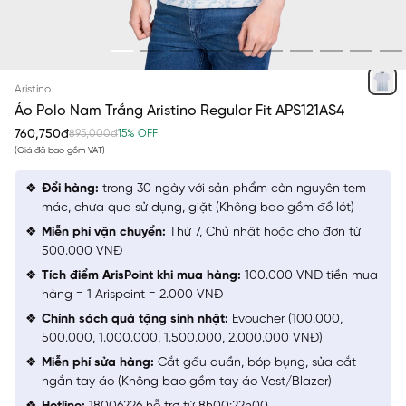
TRẮNG 6 IN
Aristino
Áo Polo Nam Trắng Aristino Regular Fit APS121AS4
760,750đ
895,000đ
15% OFF
(Giá đã bao gồm VAT)
Đổi hàng:
trong 30 ngày với sản phẩm còn nguyên tem
mác, chưa qua sử dụng, giặt (Không bao gồm đồ lót)
Miễn phí vận chuyển:
Thứ 7, Chủ nhật hoặc cho đơn từ
500.000 VNĐ
Tích điểm ArisPoint khi mua hàng:
100.000 VNĐ tiền mua
hàng = 1 Arispoint = 2.000 VNĐ
Chính sách quà tặng sinh nhật:
Evoucher (100.000,
500.000, 1.000.000, 1.500.000, 2.000.000 VNĐ)
Miễn phí sửa hàng:
Cắt gấu quần, bóp bụng, sửa cắt
ngắn tay áo (Không bao gồm tay áo Vest/Blazer)