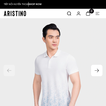
TIẾP NỐI HUYỀN THOẠI
SHOP NOW
0