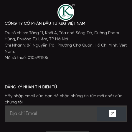
CÔNG TY CỔ PHẦN ĐẦU TƯ K&G VIỆT NAM
Trụ sở chính: Tầng 11, Khối A, Tòa nhà Sông Đà, Đường Phạm
Hùng, Phường Từ Liêm, TP Hà Nội
Chi Nhánh: 84 Nguyễn Trãi, Phường Chợ Quán, Hồ Chí Minh, Việt
Nam.
Mã số thuế: 0105911105
ĐĂNG KÝ NHẬN TIN ĐIỆN TỬ
Hãy nhập email của bạn để nhận những tin tức mới nhất của
chúng tôi