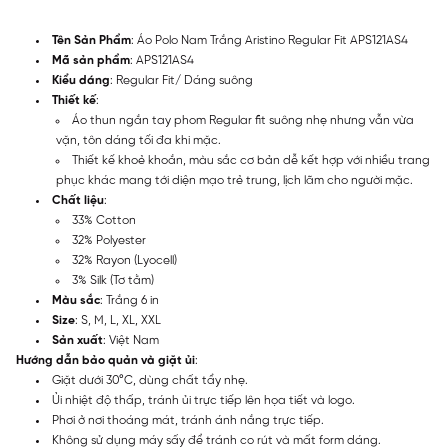
Tên Sản Phẩm
: Áo Polo Nam Trắng Aristino Regular Fit APS121AS4
Mã sản phẩm
: APS121AS4
Kiểu dáng
: Regular Fit/ Dáng suông
Thiết kế
:
Áo thun ngắn tay phom Regular fit suông nhẹ nhưng vẫn vừa
vặn, tôn dáng tối đa khi mặc.
Thiết kế khoẻ khoắn, màu sắc cơ bản dễ kết hợp với nhiều trang
phục khác mang tới diện mạo trẻ trung, lịch lãm cho người mặc.
Chất liệu
:
33% Cotton
32% Polyester
32% Rayon (Lyocell)
3% Silk (Tơ tằm)
Màu sắc
: Trắng 6 in
Size
: S, M, L, XL, XXL
Sản xuất
: Việt Nam
Hướng dẫn bảo quản và giặt ủi
:
Giặt dưới 30°C, dùng chất tẩy nhẹ.
Ủi nhiệt độ thấp, tránh ủi trực tiếp lên họa tiết và logo.
Phơi ở nơi thoáng mát, tránh ánh nắng trực tiếp.
Không sử dụng máy sấy để tránh co rút và mất form dáng.