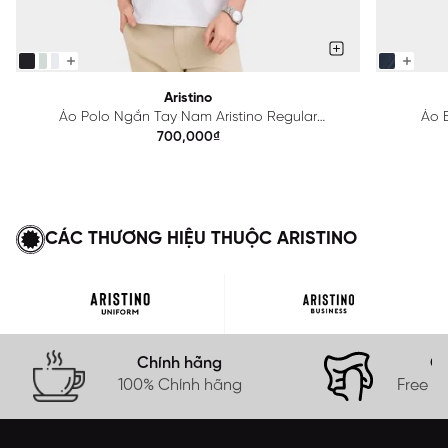
Aristino
Áo Polo Ngắn Tay Nam Aristino Regular
Áo B
APS615EDP01
700,000₫
CÁC THƯƠNG HIỆU THUỘC ARISTINO
Chính hãng
Gi
100% Chính hãng
Free s