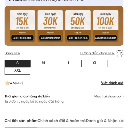
Hotline:
18006226 hỗ trợ từ 8h00:22h00
Bảng size
Hướng dẫn chọn size
S
M
L
XL
XXL
Viết đánh giá
4.5
(406)
Thời gian giao hàng dự kiến
Mua tại showroom
Từ 3 đến 5 ngày kể từ ngày đặt hàng
Chi tiết sản phẩm
Chính sách đổi & hoàn trả
Đánh giá & Nhận xét